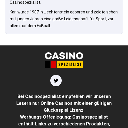
Casinospezialist.
Karl wurde 1987 in Liechtenstein geboren und zeigte schon
mit jungen Jahren eine große Leidenschaft für Sport, vor
allem auf dem Fußball...
Bei Casinospezialist empfehlen wir unseren
Lesern nur Online Casinos mit einer gültigen
Glücksspiel Lizenz.
Werbungs Offenlegung: Casinospezialist
enthält Links zu verschiedenen Produkten,