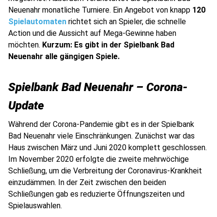
Neuenahr monatliche Turniere. Ein Angebot von knapp
120
Spielautomaten
richtet sich an Spieler, die schnelle
Action und die Aussicht auf Mega-Gewinne haben
möchten.
Kurzum: Es gibt in der Spielbank Bad
Neuenahr alle gängigen Spiele.
Spielbank Bad Neuenahr – Corona-
Update
Während der Corona-Pandemie gibt es in der Spielbank
Bad Neuenahr viele Einschränkungen. Zunächst war das
Haus zwischen März und Juni 2020 komplett geschlossen.
Im November 2020 erfolgte die zweite mehrwöchige
Schließung, um die Verbreitung der Coronavirus-Krankheit
einzudämmen.
In der Zeit zwischen den beiden
Schließungen gab es reduzierte Öffnungszeiten und
Spielauswahlen.