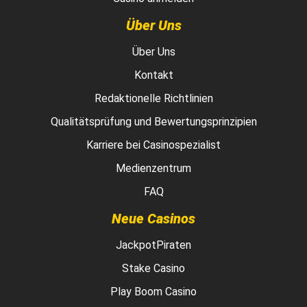
Über Uns
Über Uns
Kontakt
Redaktionelle Richtlinien
Qualitätsprüfung und Bewertungsprinzipien
Karriere bei Casinospezialist
Medienzentrum
FAQ
Neue Casinos
JackpotPiraten
Stake Casino
Play Boom Casino