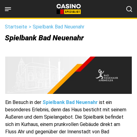
Startseite
>
Spielbank Bad Neuenahr
Spielbank Bad Neuenahr
Ein Besuch in der
Spielbank Bad Neuenahr
ist ein
besonderes Erlebnis, denn das Haus besticht mit seinem
Äußeren und dem Spielangebot. Die Spielbank befindet
sich im Kurhaus, einem prunkvollen Gebäude direkt am
Fluss Ahr und gegenüber der Innenstadt von Bad