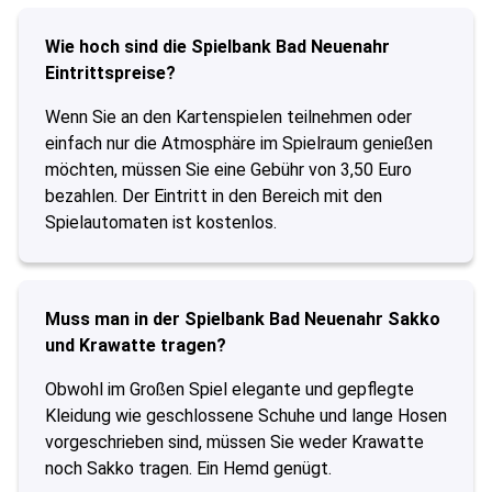
Wie hoch sind die Spielbank Bad Neuenahr
Eintrittspreise?
Wenn Sie an den Kartenspielen teilnehmen oder
einfach nur die Atmosphäre im Spielraum genießen
möchten, müssen Sie eine Gebühr von 3,50 Euro
bezahlen. Der Eintritt in den Bereich mit den
Spielautomaten ist kostenlos.
Muss man in der Spielbank Bad Neuenahr Sakko
und Krawatte tragen?
Obwohl im Großen Spiel elegante und gepflegte
Kleidung wie geschlossene Schuhe und lange Hosen
vorgeschrieben sind, müssen Sie weder Krawatte
noch Sakko tragen. Ein Hemd genügt.