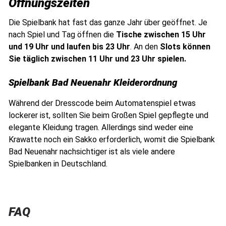
Öffnungszeiten
Die Spielbank hat fast das ganze Jahr über geöffnet. Je
nach Spiel und Tag öffnen die
Tische zwischen 15 Uhr
und 19 Uhr und laufen bis 23 Uhr
. An den
Slots können
Sie täglich zwischen 11 Uhr und 23 Uhr spielen.
Spielbank Bad Neuenahr Kleiderordnung
Während der Dresscode beim Automatenspiel etwas
lockerer ist, sollten Sie beim Großen Spiel gepflegte und
elegante Kleidung tragen. Allerdings sind weder eine
Krawatte noch ein Sakko erforderlich, womit die Spielbank
Bad Neuenahr nachsichtiger ist als viele andere
Spielbanken in Deutschland.
FAQ