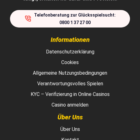
Telefonberatung zur Glücksspielsucht:
0800 1 37 27 00
Informationen
Datenschutzerklärung
Cookies
Allgemeine Nutzungsbedingungen
Verantwortungsvolles Spielen
KYC – Verifizierung in Online Casinos
Casino anmelden
Über Uns
Über Uns
Kontakt