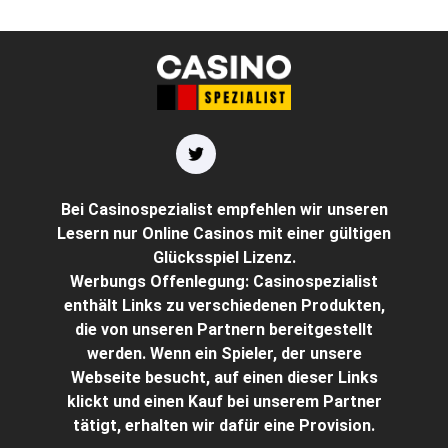
Bei Casinospezialist empfehlen wir unseren
Lesern nur Online Casinos mit einer gültigen
Glücksspiel Lizenz.
Werbungs Offenlegung: Casinospezialist
enthält Links zu verschiedenen Produkten,
die von unseren Partnern bereitgestellt
werden. Wenn ein Spieler, der unsere
Webseite besucht, auf einen dieser Links
klickt und einen Kauf bei unserem Partner
tätigt, erhalten wir dafür eine Provision.