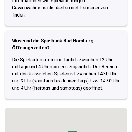
Informationen wie Spielanleitungen,
Gewinnwahrscheinlichkeiten und Permanenzen
finden.
Was sind die Spielbank Bad Homburg
Öffnungszeiten?
Die Spielautomaten sind täglich zwischen 12 Uhr
mittags und 4 Uhr morgens zugänglich. Der Bereich
mit den klassischen Spielen ist zwischen 14:30 Uhr
und 3 Uhr (sonntags bis donnerstags) bzw. 14:30 Uhr
und 4 Uhr (freitags und samstags) geöffnet.