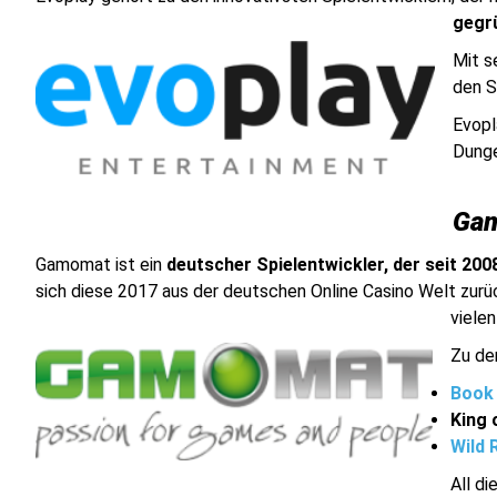
gegr
Mit s
den S
Evopl
Dunge
Ga
Gamomat ist ein
deutscher Spielentwickler, der seit 2008
sich diese 2017 aus der deutschen Online Casino Welt zurü
vielen
Zu de
Book
King 
Wild 
All d