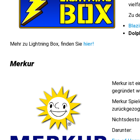
vielf
Zu de
Blaz
Dolp
Mehr zu Lightning Box, finden Sie
hier!
Merkur
Merkur ist e
gegründet w
Merkur Spiel
zurückgezoge
Nichtsdestot
Darunter: