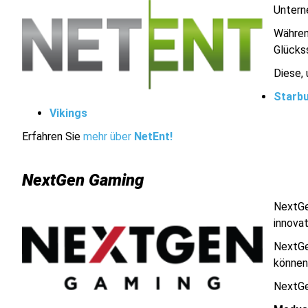
Untern
Währen
Glücks
Diese, 
Starbu
Vikings
Erfahren Sie
mehr über
NetEnt!
NextGen Gaming
NextGe
innova
NextGe
können
NextGen