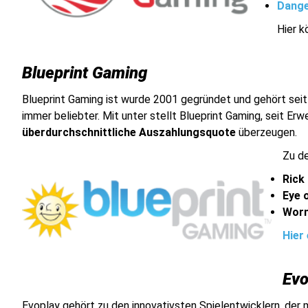
Dange
Hier k
Blueprint Gaming
Blueprint Gaming ist wurde 2001 gegründet und gehört sei
immer beliebter. Mit unter stellt Blueprint Gaming, seit Er
überdurchschnittliche Auszahlungsquote
überzeugen.
Zu de
Rick
Eye 
Worm
Hier
Evo
Evoplay gehört zu den innovativsten Spielentwicklern, der 