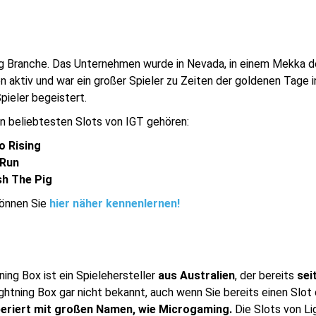
g Branche. Das Unternehmen wurde in Nevada, in einem Mekka der
n aktiv und war ein großer Spieler zu Zeiten der goldenen Tage i
pieler begeistert.
n beliebtesten Slots von IGT gehören:
o Rising
 Run
h The Pig
önnen Sie
hier näher kennenlernen!
ning Box ist ein Spielehersteller
aus Australien
, der bereits
sei
ightning Box gar nicht bekannt, auch wenn Sie bereits einen Slo
eriert mit großen Namen, wie Microgaming.
Die Slots von Li