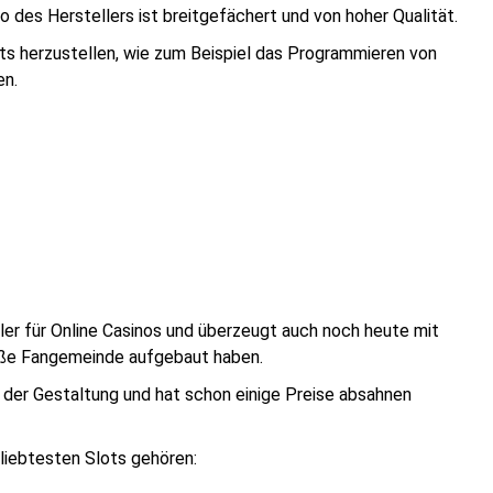
o des Herstellers ist breitgefächert und von hoher Qualität.
ots herzustellen, wie zum Beispiel das Programmieren von
en.
ler für Online Casinos und überzeugt auch noch heute mit
roße Fangemeinde aufgebaut haben.
der Gestaltung und hat schon einige Preise absahnen
eliebtesten Slots gehören: