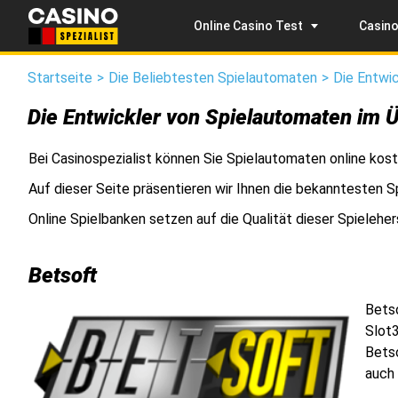
Online Casino Test
Casin
Startseite
>
Die Beliebtesten Spielautomaten
>
Die Entwi
Die Entwickler von Spielautomaten im Ü
Bei Casinospezialist können Sie Spielautomaten online ko
Auf dieser Seite präsentieren wir Ihnen die bekanntesten S
Online Spielbanken setzen auf die Qualität dieser Spielehe
Betsoft
Betso
Slot3
Betso
auch 