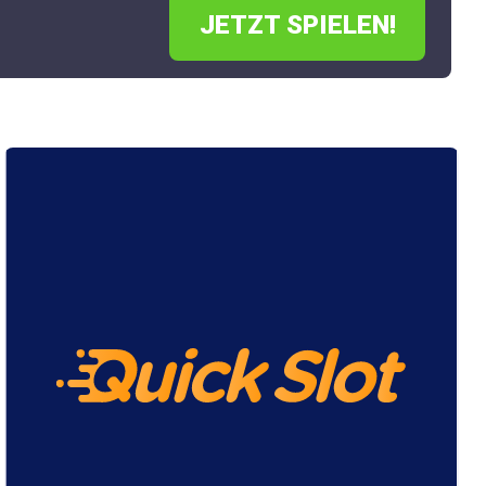
JETZT SPIELEN!