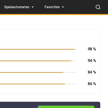
Spielautomaten
Favoriten
98 %
94 %
84 %
86 %