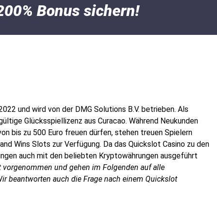
200% Bonus sichern!
2022 und wird von der DMG Solutions B.V. betrieben. Als
e gültige Glücksspiellizenz aus Curacao. Während Neukunden
von bis zu 500 Euro freuen dürfen, stehen treuen Spielern
 and Wins Slots zur Verfügung. Da das Quickslot Casino zu den
ungen auch mit den beliebten Kryptowährungen ausgeführt
t vorgenommen und gehen im Folgenden auf alle
 Wir beantworten auch die Frage nach einem Quickslot