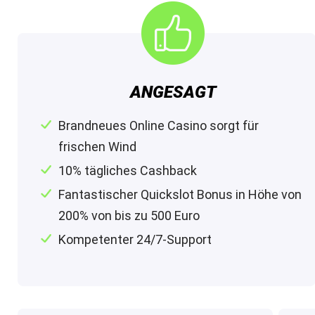
ANGESAGT
Brandneues Online Casino sorgt für
frischen Wind
10% tägliches Cashback
Fantastischer Quickslot Bonus in Höhe von
200% von bis zu 500 Euro
Kompetenter 24/7-Support