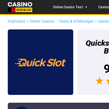
Online Casino Test
Casin
Startseite
>
Online Casinos – Tests & Erfahrungen
>
Quicks
Quicks
B
★
★