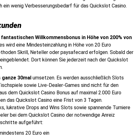
ch ein wenig Verbesserungsbedarf für das Quickslot Casino.
skunden
 fantastischen Willkommensbonus in Höhe von 200% von
es wird eine Mindesteinzahlung in Höhe von 20 Euro
thoden Skrill, Neteller oder paysafecard erfolgen. Sobald der
 eingeblendet. Dort können Sie jederzeit nach der Quickslot
n.
s
ganze 30mal
umsetzen. Es werden ausschließlich Slots
ischspiele sowie Live-Dealer-Games sind nicht für den
e aus dem Quickslot Casino Bonus auf maximal 2.000 Euro
nen das Quickslot Casino eine Frist von 3 Tagen.
, lukrative Drops and Wins Slots sowie spannende Turniere
ler bei dem Quickslot Casino der notwendige Anreiz
schritte aufgeführt:
 mindestens 20 Euro ein