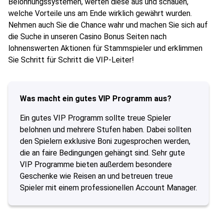
Belohnungssystemen, werten diese aus und schauen,
welche Vorteile uns am Ende wirklich gewährt wurden.
Nehmen auch Sie die Chance wahr und machen Sie sich auf
die Suche in unseren Casino Bonus Seiten nach
lohnenswerten Aktionen für Stammspieler und erklimmen
Sie Schritt für Schritt die VIP-Leiter!
Was macht ein gutes VIP Programm aus?
Ein gutes VIP Programm sollte treue Spieler
belohnen und mehrere Stufen haben. Dabei sollten
den Spielern exklusive Boni zugesprochen werden,
die an faire Bedingungen gehängt sind. Sehr gute
VIP Programme bieten außerdem besondere
Geschenke wie Reisen an und betreuen treue
Spieler mit einem professionellen Account Manager.