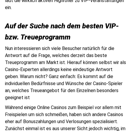
lädt die wirklich aktiven Highroller zu VIP-Veranstaltungen
ein.
Auf der Suche nach dem besten VIP-
bzw. Treueprogramm
Nun interessieren sich viele Besucher natürlich für die
Antwort auf die Frage, welches derzeit das beste
Treueprogramm am Markt ist. Hierauf können selbst wir als
Casino-Experten allerdings keine eindeutige Antwort
geben. Warum nicht? Ganz einfach: Es kommt auf die
individuellen Bedürfnisse und Wünsche der Casino-Spieler
an, welches Treueangebot für den Einzelnen besonders
geeignet ist
Während einige Online Casinos zum Beispiel vor allem mit
Freispielen um sich schmeißen, haben sich andere Casinos
eher auf Bonuszahlungen und Verlosungen spezialisiert.
Zunächst einmal ist es aus unserer Sicht jedoch wichtig, im