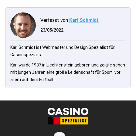
Verfasst von
Karl Schmidt
23/05/2022
Karl Schmidt ist Webmaster und Design Spezialist für
Casinospezialist.
Karl wurde 1987 in Liechtenstein geboren und zeigte schon
mit jungen Jahren eine große Leidenschaft für Sport, vor
allem auf dem Fußball...