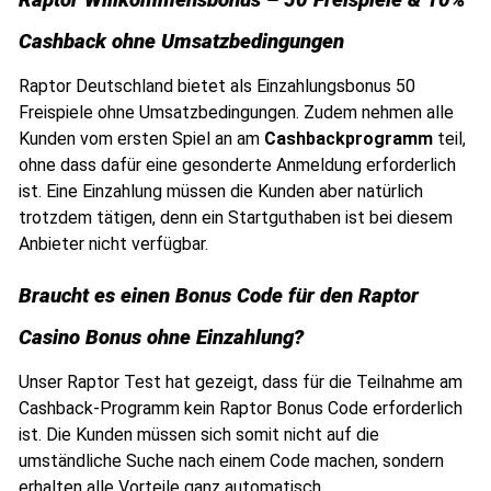
Raptor Willkommensbonus – 50 Freispiele & 10%
Cashback ohne Umsatzbedingungen
Raptor Deutschland
bietet als Einzahlungsbonus 50
Freispiele ohne Umsatzbedingungen
. Zudem nehmen alle
Kunden vom ersten Spiel an am
Cashbackprogramm
teil,
ohne dass dafür eine gesonderte Anmeldung erforderlich
ist. Eine Einzahlung müssen die Kunden aber natürlich
trotzdem tätigen, denn ein Startguthaben ist bei diesem
Anbieter nicht verfügbar.
Braucht es einen Bonus Code für den Raptor
Casino Bonus ohne Einzahlung?
Unser
Raptor Test
hat gezeigt, dass für die Teilnahme am
Cashback-Programm kein
Raptor Bonus
Code erforderlich
ist. Die Kunden müssen sich somit nicht auf die
umständliche Suche nach einem Code machen, sondern
erhalten alle Vorteile ganz automatisch.