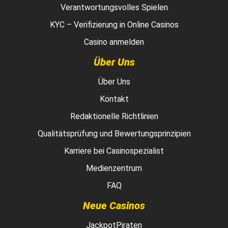
Verantwortungsvolles Spielen
KYC – Verifizierung in Online Casinos
Casino anmelden
Über Uns
Über Uns
Kontakt
Redaktionelle Richtlinien
Qualitätsprüfung und Bewertungsprinzipien
Karriere bei Casinospezialist
Medienzentrum
FAQ
Neue Casinos
JackpotPiraten