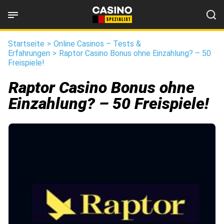
Startseite
>
Online Casinos – Tests &
Erfahrungen
>
Raptor Casino Bonus ohne Einzahlung? – 50
Freispiele!
Raptor Casino Bonus ohne
Einzahlung? – 50 Freispiele!