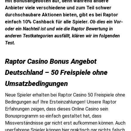
mit Bonusangeboten auf, denn während andere
Anbieter viele verschiedene und zum Teil schwer
durchschaubare Aktionen bieten, gibt es bei Raptor
einfach 10% Cashback für alle Spieler.
Ob dies ein Vor-
oder ein Nachteil ist und wie die
Raptor Bewertung
in
anderen Testkategorien ausfällt, klären wir im folgenden
Test.
Raptor Casino Bonus Angebot
Deutschland
– 50 Freispiele ohne
Umsatzbedingungen
Neue Spieler erhalten bei Raptor Casino 50 Freispiele ohne
Bedingungen auf Ihre Ersteinzahlungen!
Unsere
Raptor
Erfahrungen
zeigen, dass dieses
Online Casino sein
Bonusprogramm so einfach gestaltet hat, dass
Missverständnisse gar nicht erst aufkommen können. Auch
unerfahrene Spieler können hier praktisch gar nichts falsch