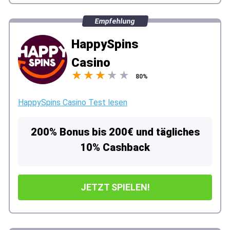
Empfehlung
HappySpins
Casino
★
★
★
★
★
★
★
★
★
★
80%
HappySpins Casino Test lesen
200% Bonus bis 200€ und tägliches
10% Cashback
JETZT SPIELEN!