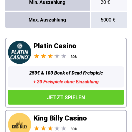
Min. Auszahlung
20 €
Max. Auszahlung
5000 €
Platin Casino
★
★
★
★
★
★
★
★
★
★
80%
250€ & 100 Book of Dead Freispiele
+ 20 Freispiele ohne Einzahlung
JETZT SPIELEN
King Billy Casino
★
★
★
★
★
★
★
★
★
★
80%