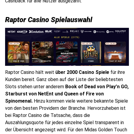
Cashback für alle Nutzer ausgezahlt.
Raptor Casino Spielauswahl
Raptor Casino hält weit
über 2000 Casino Spiele
für ihre
Kunden bereit. Ganz oben auf der Liste der beliebtesten
Slots stehen unter anderem
Book of Dead
von Play’n GO,
Starburst von NetEnt und Queen of Fire von
Spinomenal.
Hinzu kommen viele weitere bekannte Spiele
von den besten Providern der Branche. Hervorzuheben ist
bei Raptor Casino die Tatsache, dass die
Auszahlungsquote für jedes einzelne Spiel transparent in
der Übersicht angezeigt wird. Für den Midas Golden Touch