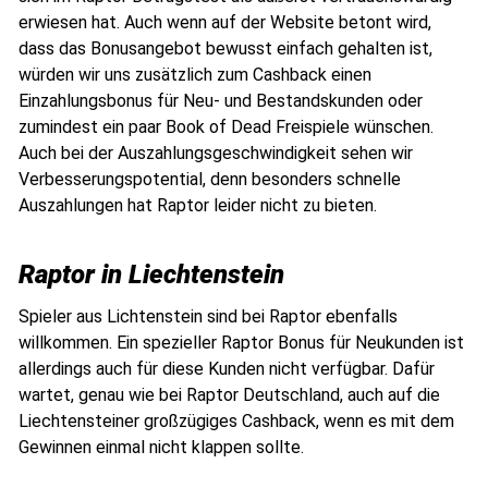
erwiesen hat. Auch wenn auf der Website betont wird,
dass das Bonusangebot bewusst einfach gehalten ist,
würden wir uns zusätzlich zum Cashback einen
Einzahlungsbonus für Neu- und Bestandskunden oder
zumindest ein paar
Book of Dead Freispiele
wünschen.
Auch bei der Auszahlungsgeschwindigkeit sehen wir
Verbesserungspotential, denn besonders
schnelle
Auszahlungen
hat Raptor leider nicht zu bieten.
Raptor in Liechtenstein
Spieler aus Lichtenstein sind bei Raptor ebenfalls
willkommen. Ein spezieller
Raptor Bonus
für Neukunden ist
allerdings auch für diese Kunden nicht verfügbar. Dafür
wartet, genau wie bei
Raptor Deutschland
, auch auf die
Liechtensteiner großzügiges Cashback, wenn es mit dem
Gewinnen einmal nicht klappen sollte.