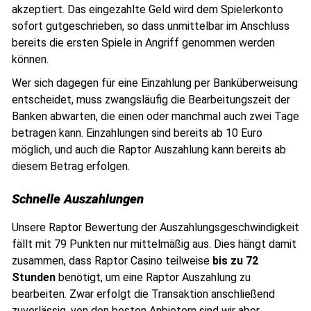
akzeptiert. Das eingezahlte Geld wird dem Spielerkonto
sofort gutgeschrieben, so dass unmittelbar im Anschluss
bereits die ersten Spiele in Angriff genommen werden
können.
Wer sich dagegen für eine Einzahlung per Banküberweisung
entscheidet, muss zwangsläufig die Bearbeitungszeit der
Banken abwarten, die einen oder manchmal auch zwei Tage
betragen kann. Einzahlungen sind bereits ab 10 Euro
möglich, und auch die
Raptor Auszahlung
kann bereits ab
diesem Betrag erfolgen.
Schnelle Auszahlungen
Unsere
Raptor Bewertung
der Auszahlungsgeschwindigkeit
fällt mit 79 Punkten nur mittelmäßig aus. Dies hängt damit
zusammen, dass Raptor Casino
teilweise
bis zu 72
Stunden
benötigt, um eine
Raptor Auszahlung
zu
bearbeiten. Zwar erfolgt die Transaktion anschließend
zuverlässig, von den besten Anbietern sind wir aber