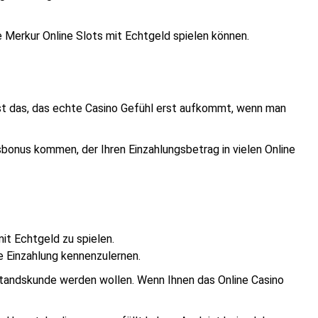
e Merkur Online Slots mit Echtgeld spielen können.
ist das, das echte Casino Gefühl erst aufkommt, wenn man
sbonus kommen, der Ihren Einzahlungsbetrag in vielen Online
it Echtgeld zu spielen.
e Einzahlung kennenzulernen.
estandskunde werden wollen. Wenn Ihnen das Online Casino