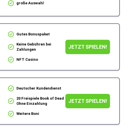
große Auswahl
Gutes Bonuspaket
Keine Gebühren bei
JETZT SPIELEN!
Zahlungen
NFT Casino
Deutscher Kundendienst
20 Freispiele Book of Dead
JETZT SPIELEN!
Ohne Einzahlung
Weitere Boni