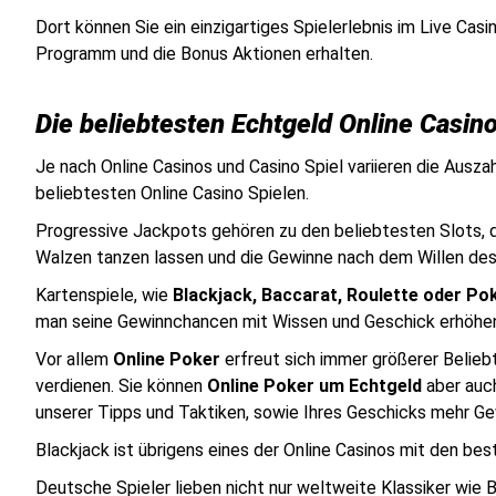
Dort können Sie ein einzigartiges Spielerlebnis im Live Casi
Programm und die Bonus Aktionen erhalten.
Die beliebtesten Echtgeld Online Casino
Je nach Online Casinos und Casino Spiel variieren die Aus
beliebtesten Online Casino Spielen.
Progressive Jackpots gehören zu den beliebtesten Slots, de
Walzen tanzen lassen und die Gewinne nach dem Willen des 
Kartenspiele, wie
Blackjack
,
Baccarat
,
Roulette
oder Pok
man seine Gewinnchancen mit Wissen und Geschick erhöhen
Vor allem
Online Poker
erfreut sich immer größerer Beliebt
verdienen. Sie können
Online Poker um Echtgeld
aber au
unserer Tipps und Taktiken, sowie Ihres Geschicks mehr Ge
Blackjack ist übrigens eines der Online Casinos mit den be
Deutsche Spieler lieben nicht nur weltweite Klassiker wi