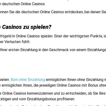
n deutschen Online Casinos.
 können Sie die deutschen Online Casinos entdecken, bei denen Si
e Casinos zu spielen?
chtgeld in Online Casinos spielen.
Einer der wichtigsten Punkte, 
r Verlusten fühlt.
t Ihrer ersten Einzahlung in den Geschmack von einem Einzahlung
pielen.
Boni ohne Einzahlung
ermöglichen Ihnen ohne Einzahlung m
e ermöglichen Ihnen, die jeweiligen Online Casinos mit Bonus ohn
 die Online Casinos kennenzulernen und zu entscheiden, ob Sie B
tätigen und vom Einzahlungsbonus profitieren.