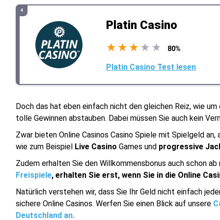
4
Platin Casino
★
★
★
★
★
★
★
★
★
★
80%
Platin Casino Test lesen
Doch das hat eben einfach nicht den gleichen Reiz, wie u
tolle Gewinnen abstauben. Dabei müssen Sie auch kein Ver
Zwar bieten Online Casinos Casino Spiele mit Spielgeld an,
wie zum Beispiel
Live Casino
Games und
progressive Jac
Zudem erhalten Sie den Willkommensbonus auch schon ab n
Freispiele
, erhalten Sie erst, wenn Sie in die Online Ca
Natürlich verstehen wir, dass Sie Ihr Geld nicht einfach j
sichere Online Casinos. Werfen Sie einen Blick auf unsere
C
Deutschland an.