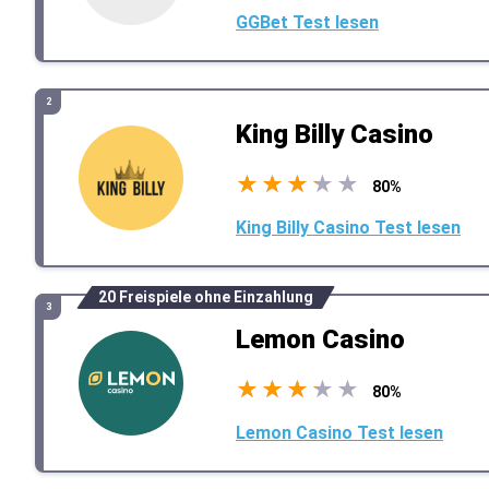
GGBet Test lesen
2
King Billy Casino
★
★
★
★
★
★
★
★
★
★
80%
King Billy Casino Test lesen
20 Freispiele ohne Einzahlung
3
Lemon Casino
★
★
★
★
★
★
★
★
★
★
80%
Lemon Casino Test lesen