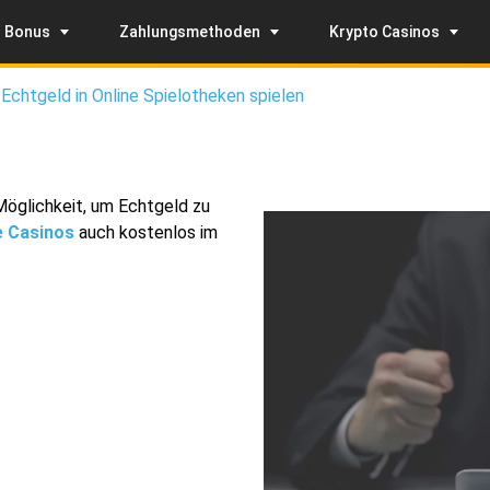
o Bonus
Zahlungsmethoden
Krypto Casinos
 Echtgeld in Online Spielotheken spielen
 Möglichkeit, um Echtgeld zu
e Casinos
auch kostenlos im