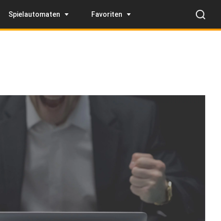
Spielautomaten
Favoriten