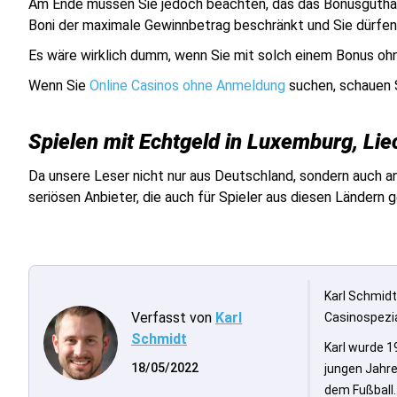
Am Ende müssen Sie jedoch beachten, das das Bonusguthaben 
Boni der maximale Gewinnbetrag beschränkt und Sie dürfen n
Es wäre wirklich dumm, wenn Sie mit solch einem Bonus oh
Wenn Sie
Online Casinos ohne Anmeldung
suchen, schauen S
Spielen mit Echtgeld in Luxemburg, Lie
Da unsere Leser nicht nur aus Deutschland, sondern auch a
seriösen Anbieter, die auch für Spieler aus diesen Ländern g
Karl Schmidt
Verfasst von
Karl
Casinospezia
Schmidt
Karl wurde 1
18/05/2022
jungen Jahre
dem Fußball..