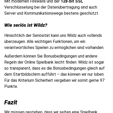
Mit modernen Firewalls und der
128-bit SSL
Verschlüsselung bei der Datenübertragung sind auch
Server und Kommunikationswege bestens geschützt.
Wie seriös ist Wildz?
Hinsichtlich der Seriösität kann uns Wildz auch vollends
überzeugen. Alle wichtigen Funktionen, um ein
verantwortliches Spielen zu ermöglichen sind vorhanden.
Außerdem können Sie Bonusbedingungen und andere
Regeln der Online
Spielbank
leicht finden. Wildz ist sogar
so transparent, dass es die Bonusbedingungen gleich auf
dem Startbildschirm aufführt – das können wir nur loben.
Für das Kriterium Sicherheit vergeben wir somit gerne 97
Punkte.
Fazit
Wir müssen gestehen, dass wir selten eine Spielbank