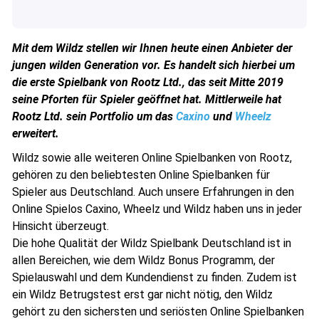
Mit dem Wildz stellen wir Ihnen heute einen Anbieter der
jungen wilden Generation vor. Es handelt sich hierbei um
die erste Spielbank von Rootz Ltd., das seit Mitte 2019
seine Pforten für Spieler geöffnet hat. Mittlerweile hat
Rootz Ltd. sein Portfolio um das
Caxino
und
Wheelz
erweitert.
Wildz sowie alle weiteren Online Spielbanken von Rootz,
gehören zu den beliebtesten Online Spielbanken für
Spieler aus Deutschland. Auch unsere Erfahrungen in den
Online Spielos Caxino, Wheelz und Wildz haben uns in jeder
Hinsicht überzeugt.
Die hohe Qualität der Wildz Spielbank Deutschland ist in
allen Bereichen, wie dem Wildz Bonus Programm, der
Spielauswahl und dem Kundendienst zu finden. Zudem ist
ein Wildz Betrugstest erst gar nicht nötig, den Wildz
gehört zu den sichersten und seriösten Online Spielbanken