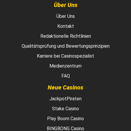
Über Uns
Über Uns
Kontakt
Redaktionelle Richtlinien
Qualitätsprüfung und Bewertungsprinzipien
Karriere bei Casinospezialist
Medienzentrum
FAQ
Neue Casinos
JackpotPiraten
Stake Casino
Play Boom Casino
BINGBONG Casino