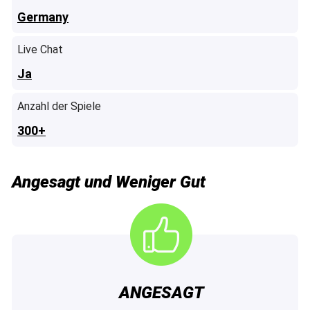
Germany
Live Chat
Ja
Anzahl der Spiele
300+
Angesagt und Weniger Gut
ANGESAGT