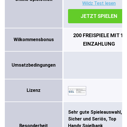
Wildz Test lesen
JETZT SPIELEN
200 FREISPIELE MIT 1.
Wilkommensbonus
EINZAHLUNG
Umsatzbedingungen
Lizenz
Sehr gute Spieleauswahl,
Sicher und Seriös, Top
Besonderheit
Handy Spielbank