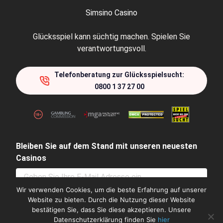
Simsino Casino
Glücksspiel kann süchtig machen. Spielen Sie
verantwortungsvoll.
Telefonberatung zur Glücksspielsucht:
0800 1 37 27 00
Bleiben Sie auf dem Stand mit unseren neuesten
Casinos
Wir verwenden Cookies, um die beste Erfahrung auf unserer
Website zu bieten. Durch die Nutzung dieser Website
Abonnieren
200 Freispiele mit 1. Einzahlung
bestätigen Sie, dass Sie diese akzeptieren. Unsere
Datenschutzerklärung finden Sie
hier