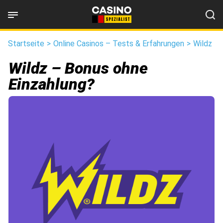
Startseite
>
Online Casinos – Tests & Erfahrungen
>
Wildz
Wildz – Bonus ohne
Einzahlung?