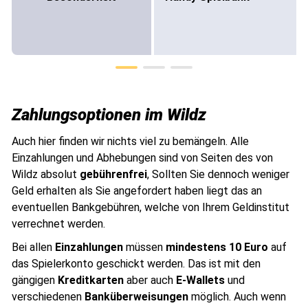
Zahlungsoptionen im Wildz
Auch hier finden wir nichts viel zu bemängeln. Alle
Einzahlungen und Abhebungen sind von Seiten des von
Wildz absolut
gebührenfrei
, Sollten Sie dennoch weniger
Geld erhalten als Sie angefordert haben liegt das an
eventuellen Bankgebühren, welche von Ihrem Geldinstitut
verrechnet werden.
Bei allen
Einzahlungen
müssen
mindestens 10 Euro
auf
das Spielerkonto geschickt werden. Das ist mit den
gängigen
Kreditkarten
aber auch
E-Wallets
und
verschiedenen
Banküberweisungen
möglich. Auch wenn