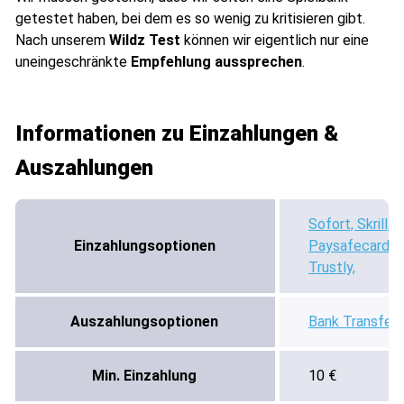
getestet haben, bei dem es so wenig zu kritisieren gibt.
Nach unserem
Wildz Test
können wir eigentlich nur eine
uneingeschränkte
Empfehlung aussprechen
.
Informationen zu Einzahlungen &
Auszahlungen
Sofort,
Skrill,
N
Einzahlungsoptionen
Paysafecard,
V
Trustly,
Auszahlungsoptionen
Bank Transfer,
Min. Einzahlung
10 €