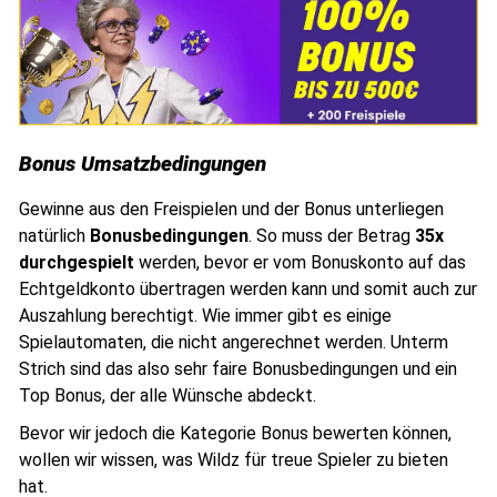
Bonus Umsatzbedingungen
Gewinne aus den Freispielen und der Bonus unterliegen
natürlich
Bonusbedingungen
. So muss der Betrag
35x
durchgespielt
werden, bevor er vom Bonuskonto auf das
Echtgeldkonto übertragen werden kann und somit auch zur
Auszahlung berechtigt. Wie immer gibt es einige
Spielautomaten, die nicht angerechnet werden. Unterm
Strich sind das also sehr faire Bonusbedingungen und ein
Top Bonus, der alle Wünsche abdeckt.
Bevor wir jedoch die Kategorie Bonus bewerten können,
wollen wir wissen, was Wildz für treue Spieler zu bieten
hat.