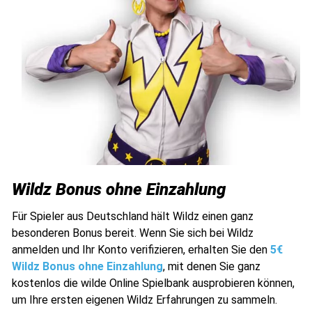
Wildz Bonus ohne Einzahlung
Für Spieler aus Deutschland hält Wildz einen ganz
besonderen Bonus bereit. Wenn Sie sich bei Wildz
anmelden und Ihr Konto verifizieren, erhalten Sie den
5€
Wildz Bonus ohne Einzahlung
, mit denen Sie ganz
kostenlos die wilde Online Spielbank ausprobieren können,
um Ihre ersten eigenen Wildz Erfahrungen zu sammeln.