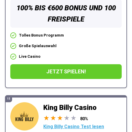
100% BIS €600 BONUS UND 100
FREISPIELE
Tolles Bonus Programm
Große Spielauswahl
Live Casino
JETZT SPIELEN!
15
King Billy Casino
★
★
★
★
★
★
★
★
★
★
80%
King Billy Casino Test lesen