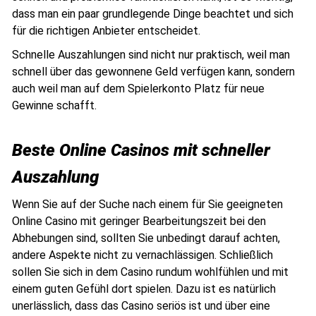
dass man ein paar grundlegende Dinge beachtet und sich
für die richtigen Anbieter entscheidet.
Schnelle Auszahlungen sind nicht nur praktisch, weil man
schnell über das gewonnene Geld verfügen kann, sondern
auch weil man auf dem Spielerkonto Platz für neue
Gewinne schafft.
Beste Online Casinos mit schneller
Auszahlung
Wenn Sie auf der Suche nach einem für Sie geeigneten
Online Casino mit geringer
Bearbeitungszeit
bei den
Abhebungen
sind, sollten Sie unbedingt darauf achten,
andere Aspekte nicht zu vernachlässigen. Schließlich
sollen Sie sich in dem Casino rundum wohlfühlen und mit
einem guten Gefühl dort spielen. Dazu ist es natürlich
unerlässlich, dass das Casino seriös ist und über eine