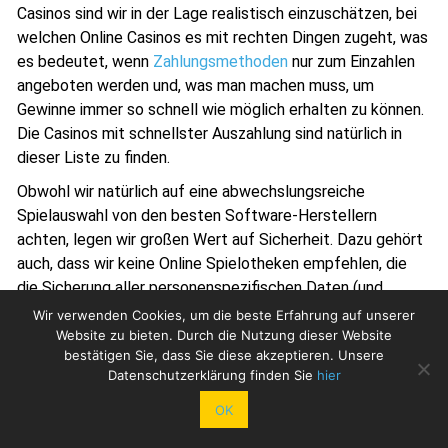
Casinos sind wir in der Lage realistisch einzuschätzen, bei
welchen Online Casinos es mit rechten Dingen zugeht, was
es bedeutet, wenn
Zahlungsmethoden
nur zum Einzahlen
angeboten werden und, was man machen muss, um
Gewinne immer so schnell wie möglich erhalten zu können.
Die Casinos mit schnellster Auszahlung sind natürlich in
dieser Liste zu finden.
Obwohl wir natürlich auf eine abwechslungsreiche
Spielauswahl von den besten Software-Herstellern
achten, legen wir großen Wert auf Sicherheit. Dazu gehört
auch, dass wir keine Online Spielotheken empfehlen, die
die Sicherung aller personenspezifischen Daten (und
Zahlungsdetails) nicht garantieren können.
Wir verwenden Cookies, um die beste Erfahrung auf unserer
Website zu bieten. Durch die Nutzung dieser Website
Wir wissen natürlich auch das Bonus Angebote eine
bestätigen Sie, dass Sie diese akzeptieren. Unsere
besondere Rolle spielen, denn wenn Sie eine X Euro
Datenschutzerklärung finden Sie
hier
Einzahlung tätigen, wäre es natürlich von Vorteil wenn Sie
OK
auch etwas für Ihre Einzahlung bekommen. Für die erste
Einzahlung gibt es in der Regel nicht ohne Grund einen