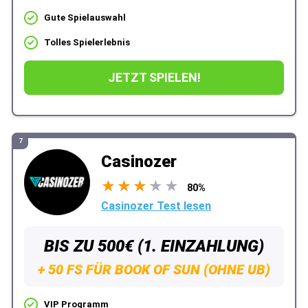
Gute Spielauswahl
Tolles Spielerlebnis
JETZT SPIELEN!
7
Casinozer
★
★
★
★
★
★
★
★
★
★
80%
Casinozer Test lesen
BIS ZU 500€ (1. EINZAHLUNG)
+ 50 FS FÜR BOOK OF SUN (OHNE UB)
VIP Programm