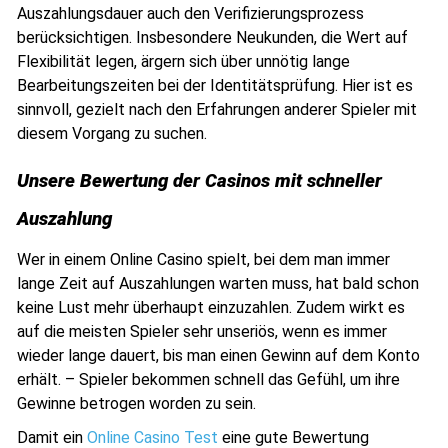
Auszahlungsdauer auch den Verifizierungsprozess
berücksichtigen. Insbesondere Neukunden, die Wert auf
Flexibilität legen, ärgern sich über unnötig lange
Bearbeitungszeiten bei der
Identitätsprüfung
. Hier ist es
sinnvoll, gezielt nach den Erfahrungen anderer Spieler mit
diesem Vorgang zu suchen.
Unsere Bewertung der Casinos mit schneller
Auszahlung
Wer in einem Online Casino spielt, bei dem man immer
lange Zeit auf Auszahlungen warten muss, hat bald schon
keine Lust mehr überhaupt einzuzahlen. Zudem wirkt es
auf die meisten Spieler sehr unseriös, wenn es immer
wieder lange dauert, bis man einen Gewinn auf dem Konto
erhält. – Spieler bekommen schnell das Gefühl, um ihre
Gewinne betrogen worden zu sein.
Damit ein
Online Casino Test
eine gute Bewertung