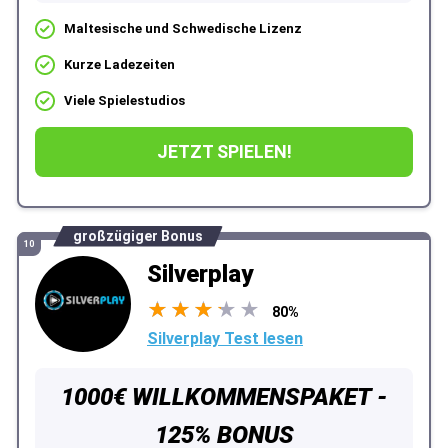
Maltesische und Schwedische Lizenz
Kurze Ladezeiten
Viele Spielestudios
JETZT SPIELEN!
großzügiger Bonus
10
Silverplay
★
★
★
★
★
★
★
★
★
★
80%
Silverplay Test lesen
1000€ WILLKOMMENSPAKET -
125% BONUS