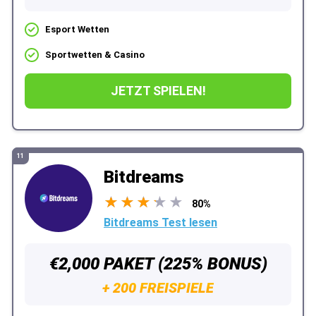
Esport Wetten
Sportwetten & Casino
JETZT SPIELEN!
11
Bitdreams
★
★
★
★
★
★
★
★
★
★
80%
Bitdreams Test lesen
€2,000 PAKET (225% BONUS)
+ 200 FREISPIELE