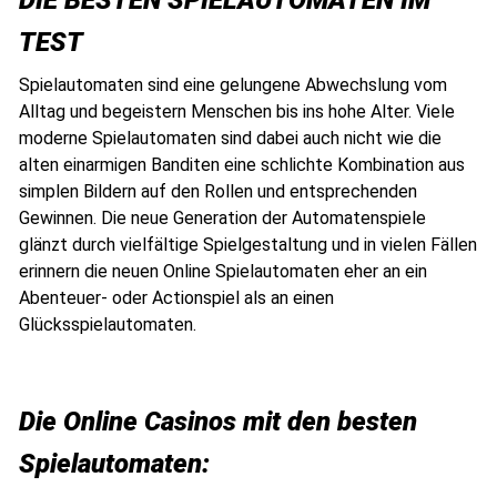
DIE BESTEN SPIELAUTOMATEN IM
TEST
Spielautomaten sind eine gelungene Abwechslung vom
Alltag und begeistern Menschen bis ins hohe Alter. Viele
moderne Spielautomaten sind dabei auch nicht wie die
alten einarmigen Banditen eine schlichte Kombination aus
simplen Bildern auf den Rollen und entsprechenden
Gewinnen. Die neue Generation der Automatenspiele
glänzt durch vielfältige Spielgestaltung und in vielen Fällen
erinnern die neuen Online Spielautomaten eher an ein
Abenteuer- oder Actionspiel als an einen
Glücksspielautomaten.
Die Online Casinos mit den besten
Spielautomaten: