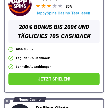
★
★
★
★
★
★
★
★
★
★
80%
HappySpins Casino Test lesen
200% BONUS BIS 200€ UND
TÄGLICHES 10% CASHBACK
200% Bonus
Täglich 10% Cashback
Schnelle Auszahlungen
JETZT SPIELEN!
Neues Casino
22