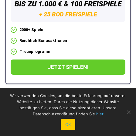
BIS ZU 1.000 € & 100 FREISPIELE
+ 25 BOD FREISPIELE
2000+ Spiele
Reichlich Bonusaktionen
Treueprogramm
JETZT SPIELEN!
Wir verwenden Cookies, um die beste Erfahrung auf unserer
Website zu bieten. Durch die Nutzung dieser Website
bestätigen Sie, dass Sie diese akzeptieren. Unsere
Datenschutzerklärung finden Sie
hier
Online Slots Spielen
OK
Mithilfe von Freispielen ohne Einzahlung haben die Spieler
die Möglichkeit Slots zu spielen und zu testen und dabei