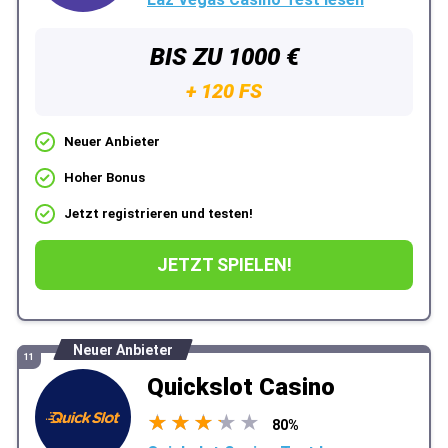
BIS ZU 1000 €
+ 120 FS
Neuer Anbieter
Hoher Bonus
Jetzt registrieren und testen!
JETZT SPIELEN!
Neuer Anbieter
11
Quickslot Casino
★
★
★
★
★
★
★
★
★
★
80%