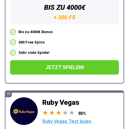
BIS ZU 4000€
+ 300 FS
Bis zu 4000€ Bonus
300 Free Spins
Sehr viele Spiele!
JETZT SPIELEN!
16
Ruby Vegas
★
★
★
★
★
★
★
★
★
★
80%
Ruby Vegas Test lesen