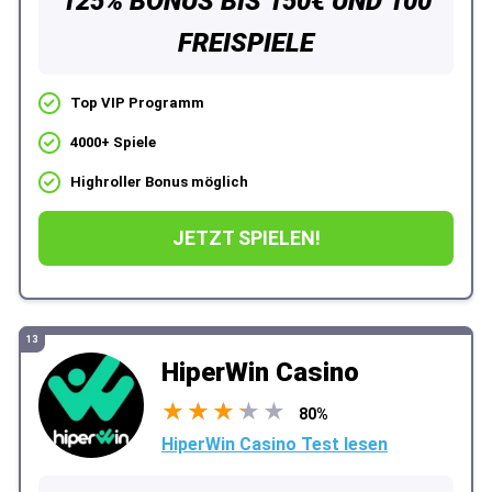
125% BONUS BIS 150€ UND 100
FREISPIELE
Top VIP Programm
4000+ Spiele
Highroller Bonus möglich
JETZT SPIELEN!
13
HiperWin Casino
★
★
★
★
★
★
★
★
★
★
80%
HiperWin Casino Test lesen