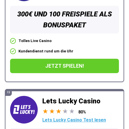
300€ UND 100 FREISPIELE ALS
BONUSPAKET
Tolles Live Casino
Kundendienst rund um die Uhr
JETZT SPIELEN!
15
Lets Lucky Casino
★
★
★
★
★
★
★
★
★
★
80%
Lets Lucky Casino Test lesen