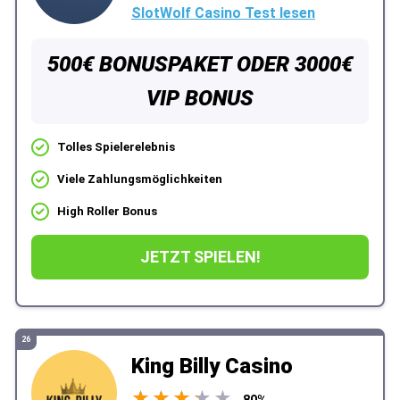
SlotWolf Casino Test lesen
500€ BONUSPAKET ODER 3000€
VIP BONUS
Tolles Spielerelebnis
Viele Zahlungsmöglichkeiten
High Roller Bonus
JETZT SPIELEN!
26
King Billy Casino
★
★
★
★
★
★
★
★
★
★
80%