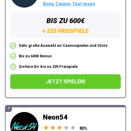
Boho Casino Test lesen
BIS ZU 600€
+ 225 FREISPIELE
Sehr große Auswahl an Casinospielen und Slots
Bis zu 600€ Bonus
Sichere Dir bis zu 225 Freispiele
JETZT SPIELEN!
7
Neon54
★
★
★
★
★
★
★
★
★
★
80%