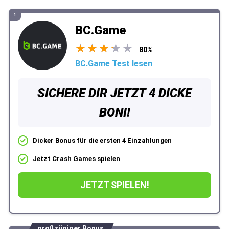
1
BC.Game
★
★
★
★
★
★
★
★
★
★
80%
BC.Game Test lesen
SICHERE DIR JETZT 4 DICKE
BONI!
Dicker Bonus für die ersten 4 Einzahlungen
Jetzt Crash Games spielen
JETZT SPIELEN!
großzügiger Bonus