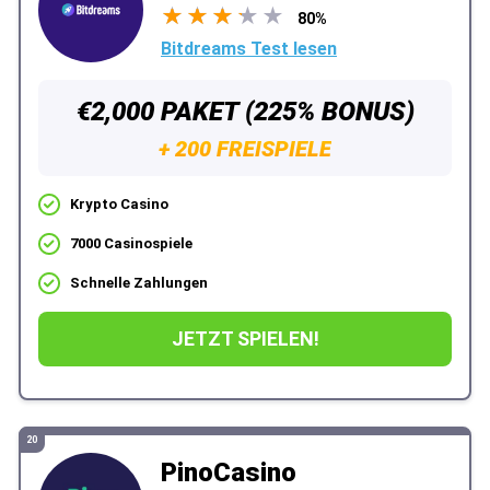
★
★
★
★
★
★
★
★
★
★
80%
Bitdreams Test lesen
€2,000 PAKET (225% BONUS)
+ 200 FREISPIELE
Krypto Casino
7000 Casinospiele
Schnelle Zahlungen
JETZT SPIELEN!
20
PinoCasino