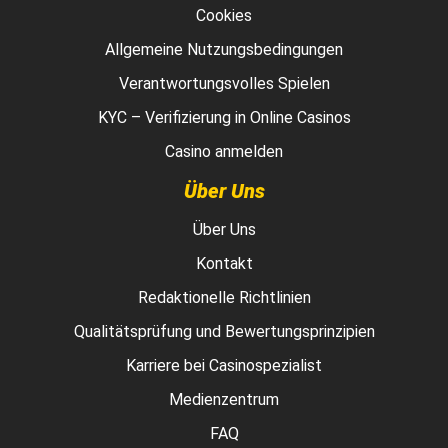
Cookies
Allgemeine Nutzungsbedingungen
Verantwortungsvolles Spielen
KYC – Verifizierung in Online Casinos
Casino anmelden
Über Uns
Über Uns
Kontakt
Redaktionelle Richtlinien
Qualitätsprüfung und Bewertungsprinzipien
Karriere bei Casinospezialist
Medienzentrum
FAQ