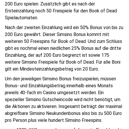
200 Euro spielen. Zusätzlich gibt es nach der
Ersteinzahlung noch 50 Freispiele für den Book of Dead
Spielautomaten.
Nach der zweiten Einzahlung wird ein 50% Bonus von bis zu
200 Euro gewährt. Dieser Simsino Bonus kommt mit
weiteren 50 Freespins für Book of Dead. Und zum Schluss
gibt es nochmal einen niedlichen 25% Bonus auf die dritte
Einzahlung, der auf 200 Euro begrenzt ist sowie 175
weitere Simsino Freispiele für Book of Dead. Für alle Boni
gilt ein Mindesteinzahlungsbetrag von 20 Euro.
Um den jeweiligen Simsino Bonus freizuspielen, müssen
Bonus- und Einzahlungsbetrag innerhalb eines Monats
jeweils 40-fach im Casino umgesetzt werden. Ein
spezieller Simsino Gutscheincode wird nicht benötigt, um
die Aktionen zu aktivieren. Insgesamt beträgt der maximal
abgreifbare Simsino Neukundenbonus also bis zu 500 Euro
pro Person plus viele hundert Simsino Freespins.