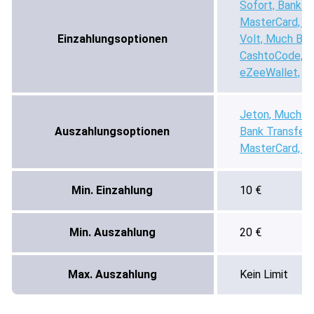
Sofort,
Bank Tr
MasterCard,
Sk
Einzahlungsoptionen
Volt,
Much Bet
CashtoCode,
S
eZeeWallet,
Jeton,
Much Be
Auszahlungsoptionen
Bank Transfer,
MasterCard,
Tr
Min. Einzahlung
10 €
Min. Auszahlung
20 €
Max. Auszahlung
Kein Limit