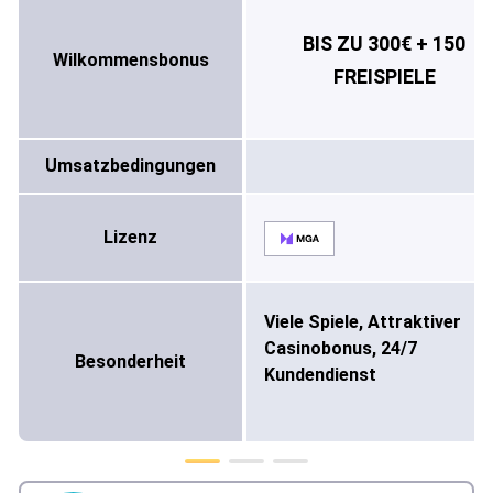
BIS ZU 300€ + 150
Wilkommensbonus
FREISPIELE
Umsatzbedingungen
Lizenz
Viele Spiele, Attraktiver
Casinobonus, 24/7
Besonderheit
Kundendienst