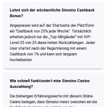
Lohnt sich der wöchentliche Simsino Cashback
Bonus?
Angepriesen wird auf der Startseite der Plattform
ein “Cashback von 25% jede Woche“. Tatsächlich
erhalten jedoch nur die „Top-Mitglieder“ mit VIP-
Level 25 von 25 diese hohen Rückzahlungen. Jeder
User startet nach der Registrierung mit einem
Cashback von 1% und kann sich langsam
hocharbeiten.
Wie schnell funktioniert eine Simsino Casino
Auszahlung?
Die bisherigen Erfahrungswerte mit diesem Online
Casino belegen, dass Simsino meist zwischen ein bis