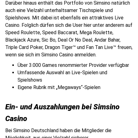
Darüber hinaus enthält das Portfolio von Simsino natürlich
auch eine Vielzahl unterhaltsamer Tischspiele und
Spielshows. Mit dabei ist ebenfalls ein attraktives Live
Casino. Folglich dürfen sich die User hier unter anderem auf
Speed Roulette, Speed Baccarat, Mega Roulette,
Blackjack Azure, Sic Bo, Deal Or No Deal, Andar Bahar,
Triple Card Poker, Dragon Tiger™ und Fan Tan Live™ freuen,
wenn sie sich im Simsino Casino anmelden.
Über 3.000 Games renommierter Provider verfügbar
Umfassende Auswahl an Live-Spielen und
Spielshows
Eigene Rubrik mit „Megaways“-Spielen
Ein- und Auszahlungen bei Simsino
Casino
Bei Simsino Deutschland haben die Mitglieder die
Möglichkeit, aus einer Vielzahl sicherer