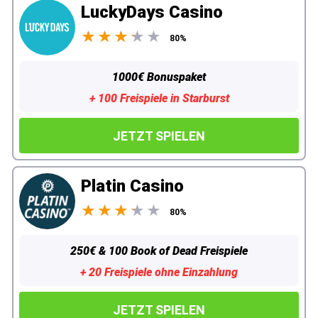
LuckyDays Casino
★
★
★
★
★
★
★
★
★
★
80%
1000€ Bonuspaket
+ 100 Freispiele in Starburst
JETZT SPIELEN
Platin Casino
★
★
★
★
★
★
★
★
★
★
80%
250€ & 100 Book of Dead Freispiele
+ 20 Freispiele ohne Einzahlung
JETZT SPIELEN