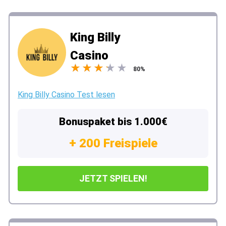
King Billy
Casino
★
★
★
★
★
★
★
★
★
★
80%
King Billy Casino Test lesen
Bonuspaket bis 1.000€
+ 200 Freispiele
JETZT SPIELEN!