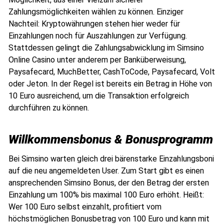
Zahlungsmöglichkeiten wählen zu können. Einziger
Nachteil: Kryptowährungen stehen hier weder für
Einzahlungen noch für Auszahlungen zur Verfügung.
Stattdessen gelingt die Zahlungsabwicklung im Simsino
Online Casino unter anderem per Banküberweisung,
Paysafecard, MuchBetter, CashToCode, Paysafecard, Volt
oder Jeton. In der Regel ist bereits ein Betrag in Höhe von
10 Euro ausreichend, um die Transaktion erfolgreich
durchführen zu können.
Willkommensbonus & Bonusprogramm
Bei Simsino warten gleich drei bärenstarke Einzahlungsboni
auf die neu angemeldeten User. Zum Start gibt es einen
ansprechenden Simsino Bonus, der den Betrag der ersten
Einzahlung um 100% bis maximal 100 Euro erhöht. Heißt:
Wer 100 Euro selbst einzahlt, profitiert vom
höchstmöglichen Bonusbetrag von 100 Euro und kann mit