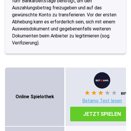
fünf Bankarbeitstage benötigt, um den
Auszahlungsbetrag freizugeben und auf das
gewünschte Konto zu transferieren. Vor der ersten
Abhebung kann es erforderlich sein, sich mit einem
Ausweisdokument und gegebenenfalls weiteren
Dokumenten beim Anbieter zu legitimieren (sog.
Verifizierung).
★
★
★
★
★
★
★
★
★
★
80%
Online Spielothek
Betamo Test lesen
JETZT SPIELEN