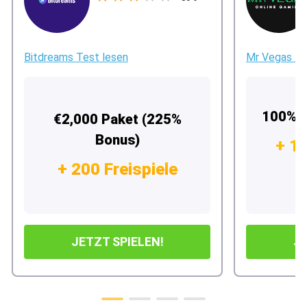
Bitdreams Test lesen
Mr Vegas Te
100% B
€2,000 Paket (225%
Bonus)
+ 1
+ 200 Freispiele
JETZT SPIELEN!
JE