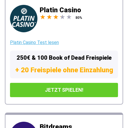
Platin Casino
★
★
★
★
★
★
★
★
★
★
80%
Platin Casino Test lesen
250€ & 100 Book of Dead Freispiele
+ 20 Freispiele ohne Einzahlung
JETZT SPIELEN!
Bitdreams