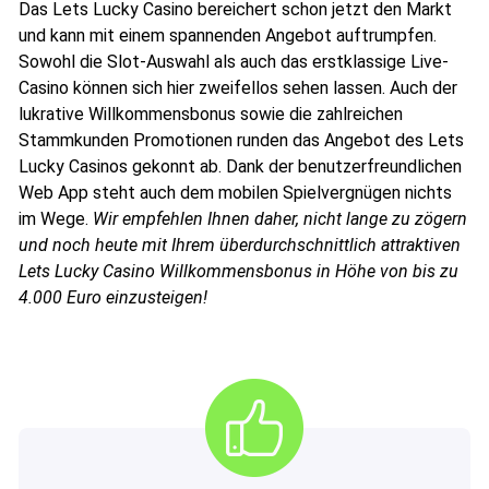
Das Lets Lucky Casino bereichert schon jetzt den Markt
und kann mit einem spannenden Angebot auftrumpfen.
Sowohl die Slot-Auswahl als auch das erstklassige Live-
Casino können sich hier zweifellos sehen lassen. Auch der
lukrative Willkommensbonus sowie die zahlreichen
Stammkunden Promotionen runden das Angebot des Lets
Lucky Casinos gekonnt ab. Dank der benutzerfreundlichen
Web App steht auch dem mobilen Spielvergnügen nichts
im Wege.
Wir empfehlen Ihnen daher, nicht lange zu zögern
und noch heute mit Ihrem überdurchschnittlich attraktiven
Lets Lucky Casino Willkommensbonus in Höhe von bis zu
4.000 Euro einzusteigen!