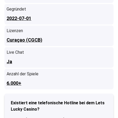
Gegründet
2022-07-01
Lizenzen
Curaçao (CGCB)
Live Chat
Ja
Anzahl der Spiele
6.000+
Existiert eine telefonische Hotline bei dem Lets
Lucky Casino?