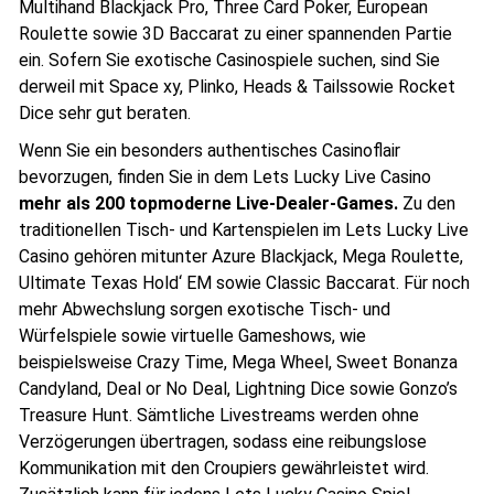
Multihand Blackjack Pro, Three Card Poker, European
Roulette sowie 3D Baccarat zu einer spannenden Partie
ein. Sofern Sie exotische Casinospiele suchen, sind Sie
derweil mit Space xy, Plinko, Heads & Tailssowie Rocket
Dice sehr gut beraten.
Wenn Sie ein besonders authentisches Casinoflair
bevorzugen, finden Sie in dem Lets Lucky Live Casino
mehr als 200 topmoderne Live-Dealer-Games.
Zu den
traditionellen Tisch- und Kartenspielen im Lets Lucky Live
Casino gehören mitunter Azure Blackjack, Mega Roulette,
Ultimate Texas Hold‘ EM sowie Classic Baccarat. Für noch
mehr Abwechslung sorgen exotische Tisch- und
Würfelspiele sowie virtuelle Gameshows, wie
beispielsweise Crazy Time, Mega Wheel, Sweet Bonanza
Candyland, Deal or No Deal, Lightning Dice sowie Gonzo’s
Treasure Hunt. Sämtliche Livestreams werden ohne
Verzögerungen übertragen, sodass eine reibungslose
Kommunikation mit den Croupiers gewährleistet wird.