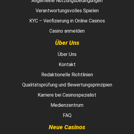
Allgemeine Nutzungsbedingungen
Verantwortungsvolles Spielen
KYC – Verifizierung in Online Casinos
Casino anmelden
Über Uns
Über Uns
Kontakt
Redaktionelle Richtlinien
Qualitätsprüfung und Bewertungsprinzipien
Karriere bei Casinospezialist
Medienzentrum
FAQ
Neue Casinos