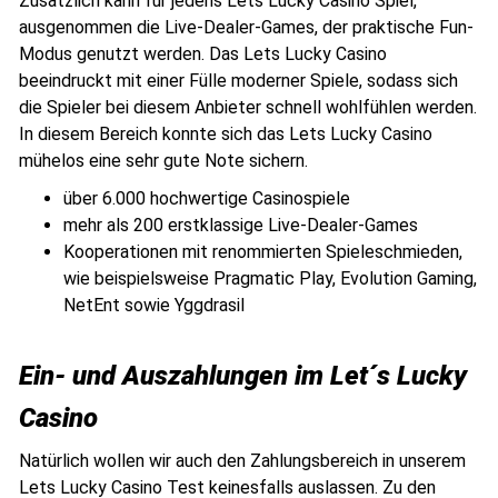
Zusätzlich kann für jedens Lets Lucky Casino Spiel,
ausgenommen die Live-Dealer-Games, der praktische Fun-
Modus genutzt werden. Das Lets Lucky Casino
beeindruckt mit einer Fülle moderner Spiele, sodass sich
die Spieler bei diesem Anbieter schnell wohlfühlen werden.
In diesem Bereich konnte sich das Lets Lucky Casino
mühelos eine sehr gute Note sichern.
über 6.000 hochwertige Casinospiele
mehr als 200 erstklassige Live-Dealer-Games
Kooperationen mit renommierten Spieleschmieden,
wie beispielsweise Pragmatic Play, Evolution Gaming,
NetEnt sowie Yggdrasil
Ein- und Auszahlungen im Let´s Lucky
Casino
Natürlich wollen wir auch den Zahlungsbereich in unserem
Lets Lucky Casino Test keinesfalls auslassen. Zu den