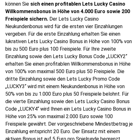
können Sie
sich einen profitablen Lets Lucky Casino
Willkommensbonus in Höhe von 4.000 Euro sowie 200
Freispiele sichern.
Der Lets Lucky Casino
Neukundenbonus wird für die ersten vier Einzahlungen
vergeben. Für die erste Einzahlung erhalten Sie einen
lukrativen Lets Lucky Casino Bonus in Höhe von 100% von
bis zu 500 Euro plus 100 Freispiele. Für Ihre zweite
Einzahlung sowie den Lets Lucky Bonus Code „LUCKY2“
erhalten Sie einen profitablen Willkommensbonus in Höhe
von 100% von maximal 500 Euro plus 50 Freispiele. Die
dritte Einzahlung sowie den Lets Lucky Promo Code
„LUCKY3“ wird mit einem Neukundenbonus in Höhe von
50% von bis zu 1.000 Euro plus 50 Freispiele belohnt. Für
die vierte Einzahlung sowie den Lets Lucky Casino Bonus
Code „LUCKY4“ wird Ihnen ein Lets Lucky Casino Bonus in
Höhe von 25% von maximal 2.000 Euro sowie 100
Freispiele gewährt. Der vorgeschriebene Mindestbetrag je
Einzahlung entspricht 20 Euro. Der Einsatz mit einem
aktiven Bonus ist auf 5 Euro pro Spielrunde begrenzt.