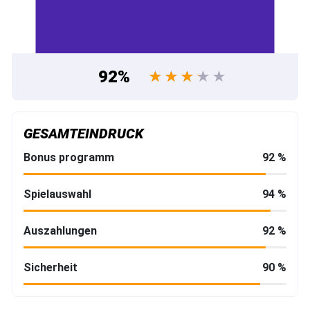
92%
★
★
★
★
★
★
★
★
★
★
GESAMTEINDRUCK
Bonus programm
92 %
Spielauswahl
94 %
Auszahlungen
92 %
Sicherheit
90 %