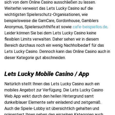
sich von dem Online Casino ausschließen zu lassen.
Weiterhin verweist das Lets Lucky Casino auf die
wichtigsten Spielerschutz-Organisationen, wie
beispielsweise die GamCare, Gordonhouse, Gamblers
Anonymus, Spielersuchthilfe.at sowie
cafe-beispiellos.de
.
Leider können Sie bei dem Lets Lucky Casino keine
flexiblen Limits verwalten. Daher sehen wir in diesem
Bereich durchaus noch ein wenig Nachholbedarf für das
Lets Lucky Casino. Dennoch kann das Online Casino auch in
dieser Kategorie gut abschneiden.
Lets Lucky Mobile Casino / App
Natürlich stellt Ihnen das Lets Lucky Casino auch ein
mobiles Angebot zur Verfügung. Die Lets Lucky Casino
Web App wirkt durch den hellen Hintergrund samt
dunkelblauer Elemente sehr einladend und zeitgemäß.
Auch die Spiele-Lobby ist übersichtlich gehalten und
präsentiert Ihnen neben den einzelnen Kategorien auch