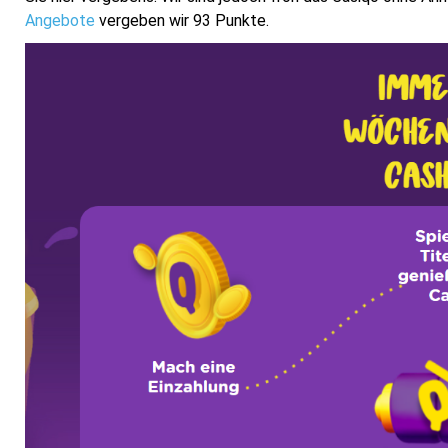
Angebote
vergeben wir 93 Punkte.