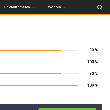
Spielautomaten
Favoriten
80 %
100 %
80 %
100 %