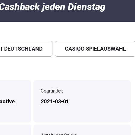
Cashback jeden Dienstag
OT DEUTSCHLAND
CASIQO SPIELAUSWAHL
Gegründet
active
2021-03-01