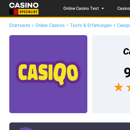
Online Casino Test
Casin
Startseite
>
Online Casinos – Tests & Erfahrungen
>
Casiq
C
★
★