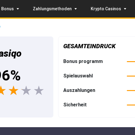
o Bonus
Zahlungsmethoden
Krypto Casinos
o
GESAMTEINDRUCK
asiqo
Bonus programm
96%
Spielauswahl
★
★
★
★
★
★
★
★
Auszahlungen
Sicherheit