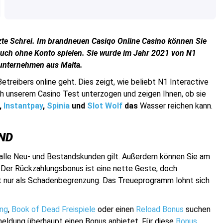
zte Schrei. Im brandneuen Casiqo Online Casino können Sie
 auch ohne Konto spielen. Sie wurde im Jahr 2021 von N1
elunternehmen aus Malta.
treibers online geht. Dies zeigt, wie beliebt N1 Interactive
ch unserem Casino Test unterzogen und zeigen Ihnen, ob sie
,
Instantpay
,
Spinia
und
Slot Wolf
das
Wasser reichen kann.
ND
r alle Neu- und Bestandskunden gilt. Außerdem können Sie am
er Rückzahlungsbonus ist eine nette Geste, doch
nt nur als Schadenbegrenzung. Das Treueprogramm lohnt sich
ung
,
Book of Dead Freispiele
oder einen
Reload Bonus
suchen
nmeldung überhaupt einen Bonus anbietet. Für diese
Bonus