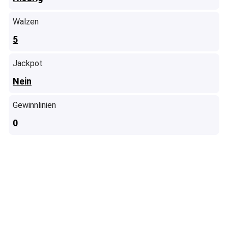
Walzen
5
Jackpot
Nein
Gewinnlinien
0