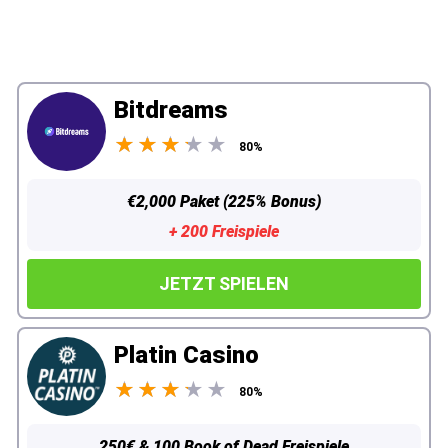
Bitdreams
★
★
★
★
★
★
★
★
★
★
80%
€2,000 Paket (225% Bonus)
+ 200 Freispiele
JETZT SPIELEN
Platin Casino
★
★
★
★
★
★
★
★
★
★
80%
250€ & 100 Book of Dead Freispiele