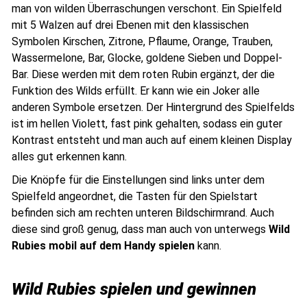
man von wilden Überraschungen verschont. Ein Spielfeld
mit 5 Walzen auf drei Ebenen mit den klassischen
Symbolen Kirschen, Zitrone, Pflaume, Orange, Trauben,
Wassermelone, Bar, Glocke, goldene Sieben und Doppel-
Bar. Diese werden mit dem roten Rubin ergänzt, der die
Funktion des Wilds erfüllt. Er kann wie ein Joker alle
anderen Symbole ersetzen. Der Hintergrund des Spielfelds
ist im hellen Violett, fast pink gehalten, sodass ein guter
Kontrast entsteht und man auch auf einem kleinen Display
alles gut erkennen kann.
Die Knöpfe für die Einstellungen sind links unter dem
Spielfeld angeordnet, die Tasten für den Spielstart
befinden sich am rechten unteren Bildschirmrand. Auch
diese sind groß genug, dass man auch von unterwegs
Wild
Rubies mobil auf dem Handy spielen
kann.
Wild Rubies spielen und gewinnen