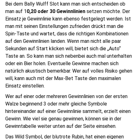
Bei dem Bally Wulff Slot kann man sich entscheiden ob
man auf 1
0,20 oder 30 Gewinnlinien
setzen möchte. Der
Einsatz je Gewinnlinie kann ebenso festgelegt werden. Ist
man mit seinen Einstellungen zufrieden drückt man die
Spin-Taste und wartet, dass die richtigen Kombinationen
auf den Gewinnlinien landen. Wenn man nicht alle paar
Sekunden auf Start klicken will, bietet sich die „Auto“
Taste an. So kann man sich nebenbei auch mal unterhalten
oder ein Bier holen. Eventuelle Gewinne machen sich
natürlich akustisch bemerkbar. Wer auf volles Risiko gehen
will, kann auch mit der Max-Bet Taste den maximalen
Einsatz einstellen.
Wer auf einer oder mehreren Gewinnlinien von der ersten
Walze beginnend 3 oder mehr gleiche Symbole
hintereinander auf einer Gewinnlinie sammelt, erzielt einen
Gewinn. Wie viel sie genau gewinnen, können sie in der
Gewinntabelle weiter unten auf der Seite einsehen.
Das Wild Symbol, der blutrote Rubin, hat einen eigenen