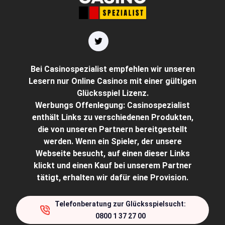
Bei Casinospezialist empfehlen wir unseren
Lesern nur Online Casinos mit einer gültigen
Glücksspiel Lizenz.
Werbungs Offenlegung: Casinospezialist
enthält Links zu verschiedenen Produkten,
die von unseren Partnern bereitgestellt
werden. Wenn ein Spieler, der unsere
Webseite besucht, auf einen dieser Links
klickt und einen Kauf bei unserem Partner
tätigt, erhalten wir dafür eine Provision.
Telefonberatung zur Glücksspielsucht:
0800 1 37 27 00