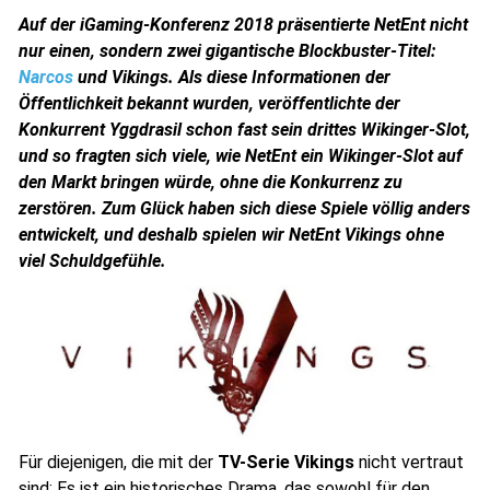
Auf der iGaming-Konferenz 2018 präsentierte NetEnt nicht
nur einen, sondern zwei gigantische Blockbuster-Titel:
Narcos
und Vikings. Als diese Informationen der
Öffentlichkeit bekannt wurden, veröffentlichte der
Konkurrent Yggdrasil schon fast sein drittes Wikinger-Slot,
und so fragten sich viele, wie NetEnt ein Wikinger-Slot auf
den Markt bringen würde, ohne die Konkurrenz zu
zerstören. Zum Glück haben sich diese Spiele völlig anders
entwickelt, und deshalb spielen wir NetEnt Vikings ohne
viel Schuldgefühle.
Für diejenigen, die mit der
TV-Serie Vikings
nicht vertraut
sind: Es ist ein historisches Drama, das sowohl für den