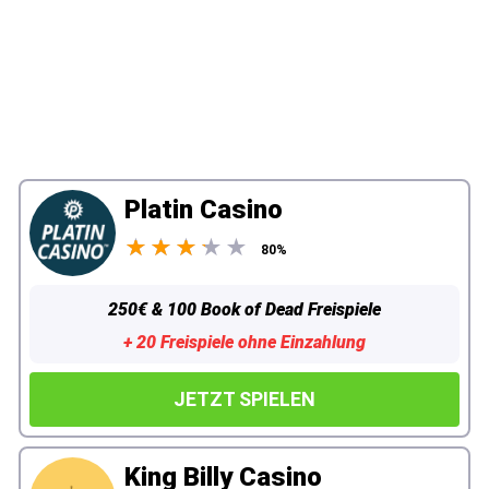
Platin Casino
★
★
★
★
★
★
★
★
★
★
80%
250€ & 100 Book of Dead Freispiele
+ 20 Freispiele ohne Einzahlung
JETZT SPIELEN
King Billy Casino