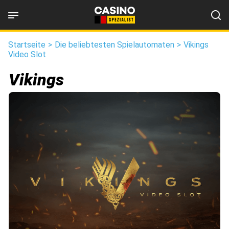
Startseite
>
Die beliebtesten Spielautomaten
>
Vikings
Video Slot
Vikings