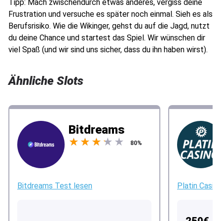
Tipp: Mach zwischendurch etwas anderes, vergiss deine
Frustration und versuche es später noch einmal. Sieh es als
Berufsrisiko. Wie die Wikinger, gehst du auf die Jagd, nutzt
du deine Chance und startest das Spiel. Wir wünschen dir
viel Spaß (und wir sind uns sicher, dass du ihn haben wirst).
Ähnliche Slots
Bitdreams
★
★
★
★
★
★
★
★
★
★
80%
Bitdreams Test lesen
Platin Casin
250€ &