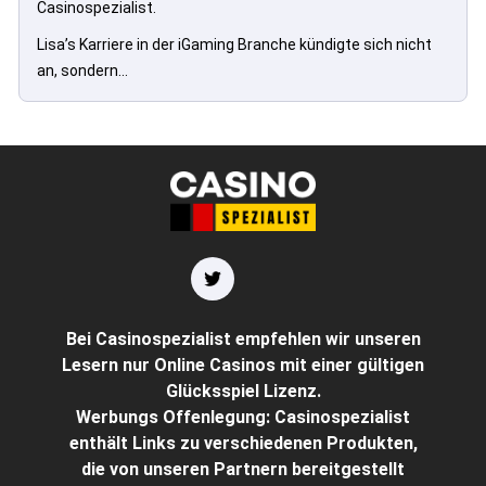
Casinospezialist.
Lisa’s Karriere in der iGaming Branche kündigte sich nicht
an, sondern...
Bei Casinospezialist empfehlen wir unseren
Lesern nur Online Casinos mit einer gültigen
Glücksspiel Lizenz.
Werbungs Offenlegung: Casinospezialist
enthält Links zu verschiedenen Produkten,
die von unseren Partnern bereitgestellt