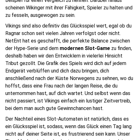
Beispiel für einen Vergleich zu nennen. Darüber hinaus
scheinen Wikinger mit ihrer Fähigkeit, Spieler zu halten und
zu fesseln, ausgewogen zu sein.
Vikings sind also definitiv das Glücksspiel wert, egal ob du
Ragnar schon seit vielen Jahren verfolgst oder nicht.
NetEnt hat es geschafft, die perfekte Balance zwischen
der Hype-Serie und dem
modernen Slot-Game
zu finden,
deshalb haben wir den Entwicklern in vielerlei Hinsicht
Tribut gezollt. Die Grafik des Spiels wird dich auf jedem
Endgerät verblüffen und dich dazu bringen, dich
anschließend nach der Küste Norwegens zu sehnen, wo du
hoffst, dass eine Frau nach der langen Reise, die du
unternommen hast, auf dich wartet. Und selbst wenn das
nicht passiert, ist Vikings einfach ein lustiger Zeitvertreib,
bei dem man auch gute Gewinnchancen hast.
Der Nachteil eines Slot-Automaten ist natürlich, dass es
ein Glücksspiel ist, sodass, wenn das Glück einen Tag lang
nicht auf deiner Seite ist, es frustrierend sein kann. Unser