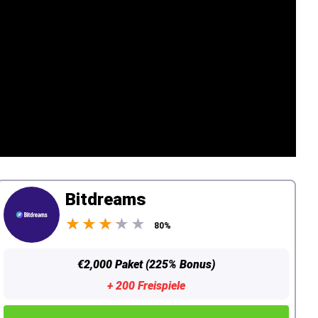
Bitdreams
★
★
★
★
★
★
★
★
★
★
80%
€2,000 Paket (225% Bonus)
+ 200 Freispiele