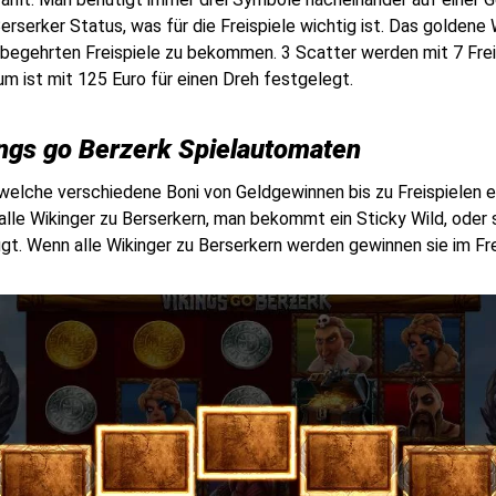
Berserker Status, was für die Freispiele wichtig ist. Das golde
begehrten Freispiele zu bekommen. 3 Scatter werden mit 7 Freisp
um ist mit 125 Euro für einen Dreh festgelegt.
ings go Berzerk Spielautomaten
 welche verschiedene Boni von Geldgewinnen bis zu Freispielen e
le Wikinger zu Berserkern, man bekommt ein Sticky Wild, oder so
t. Wenn alle Wikinger zu Berserkern werden gewinnen sie im Fr