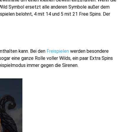
ne Wild Symbol ersetzt alle anderen Symbole außer dem
ielen belohnt, 4 mit 14 und 5 mit 21 Free Spins. Der
nthalten kann. Bei den
Freispielen
werden besondere
gar eine ganze Rolle voller Wilds, ein paar Extra Spins
eispielmodus immer gegen die Sirenen.