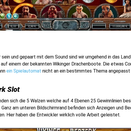
r sein und gepaart mit dem Sound sind wir umgehend in das Land
 auf einem der bekannten Wikinger Drachenboote. Die etwas Com
kann
ein Spielautomat
nicht an ein bestimmtes Thema angepasst
rk Slot
nden sich die 5 Walzen welche auf 4 Ebenen 25 Gewinnlinien besit
Ganz am unteren Bildschirmrand befinden sich Anzeigen und Bedi
n. Hier haben die Entwickler wirklich volle Arbeit geleistet.