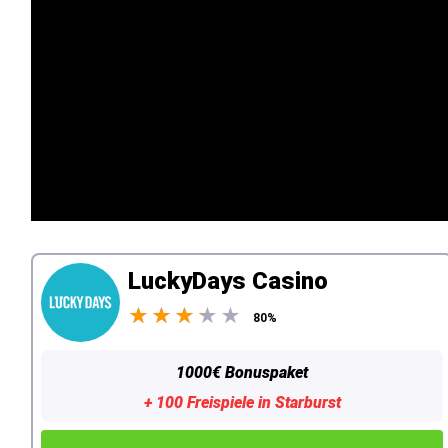
LuckyDays Casino
★
★
★
★
★
★
★
★
★
★
80%
1000€ Bonuspaket
+ 100 Freispiele in Starburst