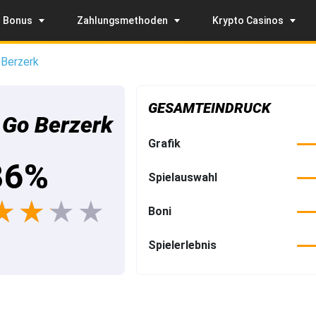
o Bonus
Zahlungsmethoden
Krypto Casinos
 Berzerk
GESAMTEINDRUCK
 Go Berzerk
Grafik
86%
Spielauswahl
★
★
★
★
★
★
★
★
Boni
Spielerlebnis