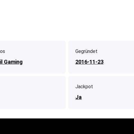
ios
Gegründet
il Gaming
2016-11-23
Jackpot
Ja