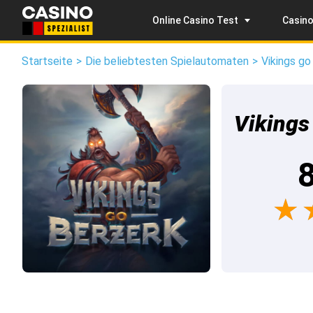
Online Casino Test
Casin
Startseite
>
Die beliebtesten Spielautomaten
>
Vikings go
Vikings
★
★