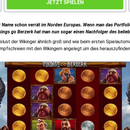
JETZT SPIELEN
er Name schon verrät im Norden Europas. Wenn man das Portfolio
kings go Berzerk hat man nun sogar einen Nachfolger des beliebt
st der Wikinger ähnlich groß sind wie beim ersten Spielautomat
ampfschreien mit den Wikingern angelegt um dies herauszufinde