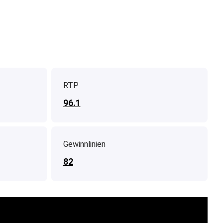
RTP
96.1
Gewinnlinien
82