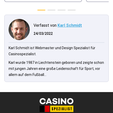
Verfasst von
Karl Schmidt
24/03/2022
Karl Schmidt ist Webmaster und Design Spezialist für
Casinospezialist.
Karl wurde 1987 in Liechtenstein geboren und zeigte schon
mit jungen Jahren eine große Leidenschaft für Sport, vor
allem auf dem Fußball...