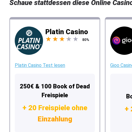
Schaue stattdessen diese Online Casin
Platin Casino
★
★
★
★
★
★
★
★
★
★
80%
Platin Casino Test lesen
Gioo Casin
250€ & 100 Book of Dead
Freispiele
B
+ 20 Freispiele ohne
+ 
Einzahlung