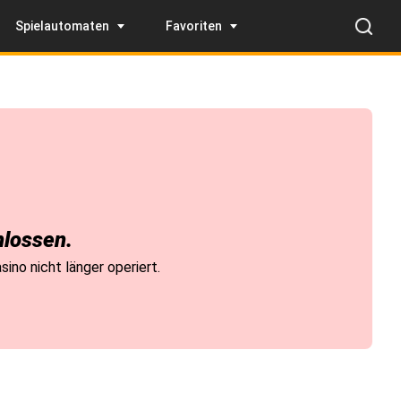
Spielautomaten
Favoriten
hlossen.
ino nicht länger operiert.