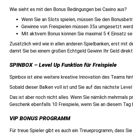
Wie sieht es mit den Bonus Bedingungen bei Caxino aus?
Wenn Sie an Slots spielen, müssen Sie den Bonusbet
Gewinne von Freispielen müssen 35x umgesetzt werd
Mit aktivem Bonus können Sie maximal 5 € Einsatz se
Zusätzlich wird wie in allen anderen Spielbanken, erst mi
damit Sie bei einem großen Echtgeld Gewinn Ihr Geld dire
SPINBOX – Level Up Funktion für Freispiele
Spinbox ist eine weitere kreative Innovation des Teams hint
Sobald dieser Balken voll ist und Sie auf das nächste Level
Das ist aber noch nicht alles. Wenn Sie nämlich mehrmals 
Geschenk ebenfalls 10 Freispiele, wenn Sie an diesem Tag 
VIP BONUS PROGRAMM
Für treue Spieler gibt es auch ein Treueprogramm, dass Sie