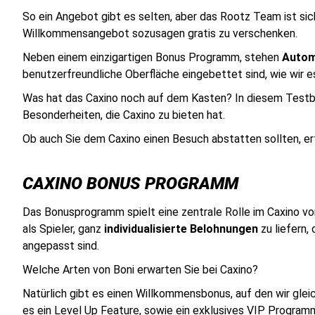
So ein Angebot gibt es selten, aber das Rootz Team ist sich
Willkommensangebot sozusagen gratis zu verschenken.
Neben einem einzigartigen Bonus Programm, stehen
Autom
benutzerfreundliche Oberfläche eingebettet sind, wie wir 
Was hat das Caxino noch auf dem Kasten? In diesem Testber
Besonderheiten, die Caxino zu bieten hat.
Ob auch Sie dem Caxino einen Besuch abstatten sollten, erf
CAXINO BONUS PROGRAMM
Das Bonusprogramm spielt eine zentrale Rolle im Caxino von
als Spieler, ganz
individualisierte Belohnungen
zu liefern,
angepasst sind.
Welche Arten von Boni erwarten Sie bei Caxino?
Natürlich gibt es einen Willkommensbonus, auf den wir gle
es ein Level Up Feature, sowie ein exklusives VIP Programm