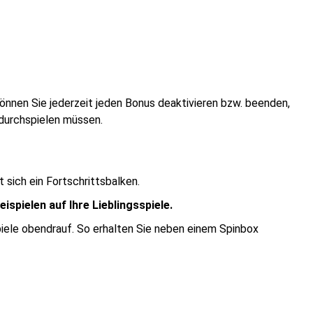
önnen Sie jederzeit jeden Bonus deaktivieren bzw. beenden,
 durchspielen müssen.
 sich ein Fortschrittsbalken.
ispielen auf Ihre Lieblingsspiele.
piele obendrauf. So erhalten Sie neben einem Spinbox