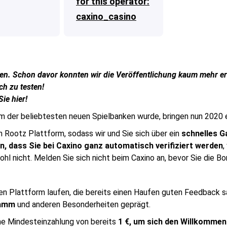
for this operator:
caxino_casino
en. Schon davor konnten wir die Veröffentlichung kaum mehr er
ch zu testen!
ie hier!
em der beliebtesten neuen Spielbanken wurde, bringen nun 2020 e
 Rootz Plattform, sodass wir und Sie sich über ein
schnelles Ga
n, dass Sie bei Caxino ganz automatisch verifiziert werden
,
hl nicht. Melden Sie sich nicht beim Caxino an, bevor Sie die 
en Plattform laufen, die bereits einen Haufen guten Feedback 
gramm
und anderen Besonderheiten geprägt.
he Mindesteinzahlung von bereits
1 €, um sich den Willkommen