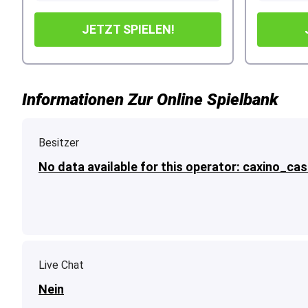
JETZT SPIELEN!
Informationen Zur Online Spielbank
Besitzer
No data available for this operator: caxino_cas
Live Chat
Nein