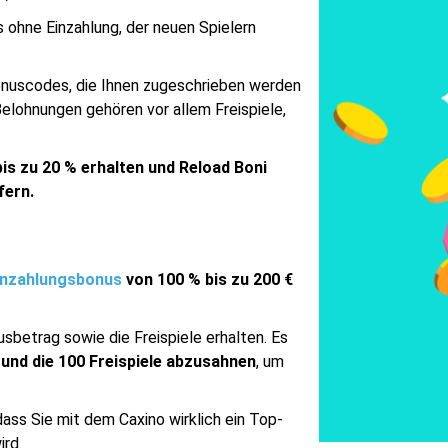
 ohne Einzahlung, der neuen Spielern
Bonuscodes, die Ihnen zugeschrieben werden
elohnungen gehören vor allem Freispiele,
is zu 20 % erhalten und Reload Boni
fern.
inzahlungsbonus
von 100 % bis zu 200 €
sbetrag sowie die Freispiele erhalten. Es
 und die 100 Freispiele abzusahnen
, um
dass Sie mit dem Caxino wirklich ein Top-
ird.