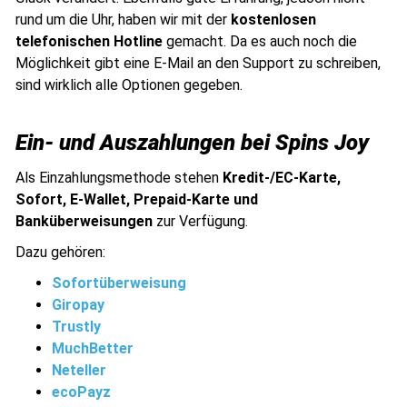
rund um die Uhr, haben wir mit der
kostenlosen
telefonischen Hotline
gemacht. Da es auch noch die
Möglichkeit gibt eine E-Mail an den Support zu schreiben,
sind wirklich alle Optionen gegeben.
Ein- und Auszahlungen bei Spins Joy
Als Einzahlungsmethode stehen
Kredit-/EC-Karte,
Sofort, E-Wallet, Prepaid-Karte und
Banküberweisungen
zur Verfügung.
Dazu gehören:
Sofortüberweisung
Giropay
Trustly
MuchBetter
Neteller
ecoPayz