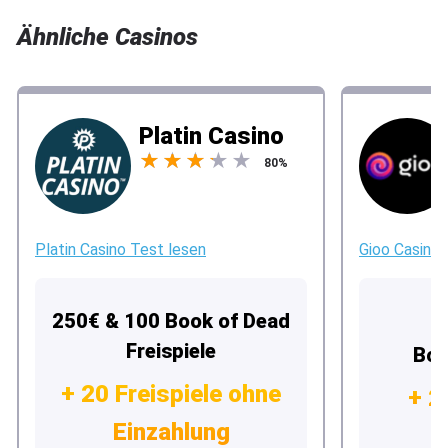
Ähnliche Casinos
Platin Casino
★
★
★
★
★
★
★
★
★
★
80%
Platin Casino Test lesen
Gioo Casino 
250€ & 100 Book of Dead
Freispiele
Bon
+ 20 Freispiele ohne
+ 2
Einzahlung