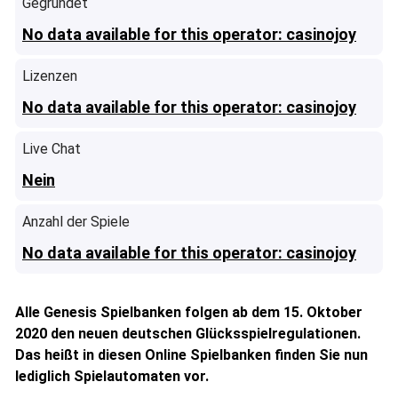
Gegründet
No data available for this operator: casinojoy
Lizenzen
No data available for this operator: casinojoy
Live Chat
Nein
Anzahl der Spiele
No data available for this operator: casinojoy
Alle Genesis Spielbanken folgen ab dem 15. Oktober
2020 den neuen deutschen Glücksspielregulationen.
Das heißt in diesen Online Spielbanken finden Sie nun
lediglich Spielautomaten vor.