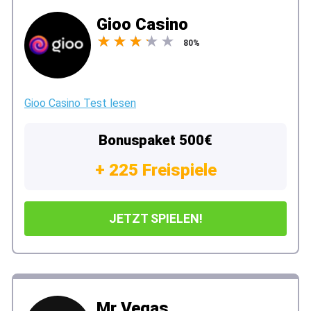
Gioo Casino
★
★
★
★
★
★
★
★
★
★
80%
Gioo Casino Test lesen
Bonuspaket 500€
+ 225 Freispiele
JETZT SPIELEN!
Mr Vegas