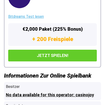
Bitdreams Test lesen
€2,000 Paket (225% Bonus)
+ 200 Freispiele
JETZT SPIELEN!
Informationen Zur Online Spielbank
Besitzer
No data available for this operator: casinojoy