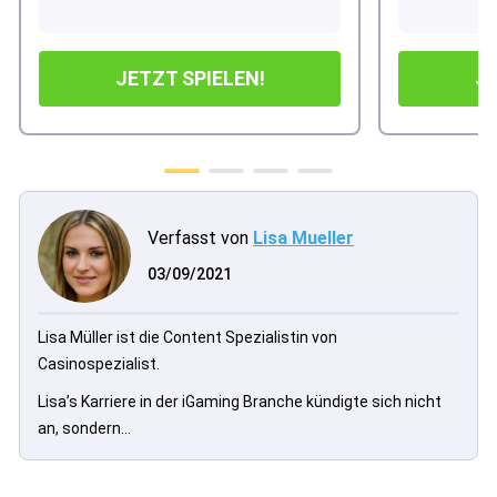
JETZT SPIELEN!
JE
Verfasst von
Lisa Mueller
03/09/2021
Lisa Müller ist die Content Spezialistin von
Casinospezialist.
Lisa’s Karriere in der iGaming Branche kündigte sich nicht
an, sondern...