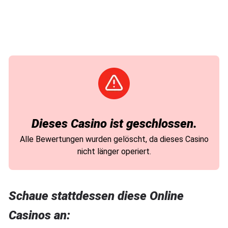
Dieses Casino ist geschlossen.
Alle Bewertungen wurden gelöscht, da dieses Casino
nicht länger operiert.
Schaue stattdessen diese Online
Casinos an: