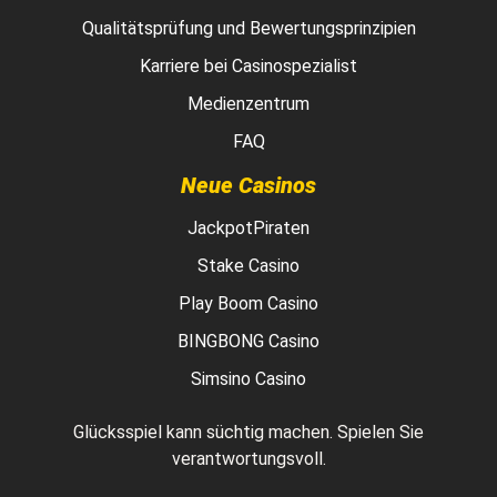
Qualitätsprüfung und Bewertungsprinzipien
Karriere bei Casinospezialist
Medienzentrum
FAQ
Neue Casinos
JackpotPiraten
Stake Casino
Play Boom Casino
BINGBONG Casino
Simsino Casino
Glücksspiel kann süchtig machen. Spielen Sie
verantwortungsvoll.