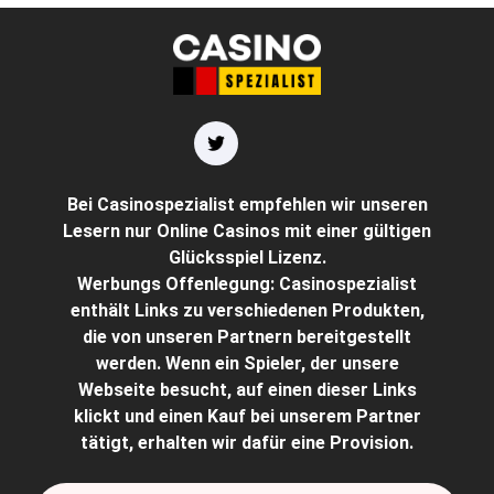
Bei Casinospezialist empfehlen wir unseren
Lesern nur Online Casinos mit einer gültigen
Glücksspiel Lizenz.
Werbungs Offenlegung: Casinospezialist
enthält Links zu verschiedenen Produkten,
die von unseren Partnern bereitgestellt
werden. Wenn ein Spieler, der unsere
Webseite besucht, auf einen dieser Links
klickt und einen Kauf bei unserem Partner
tätigt, erhalten wir dafür eine Provision.