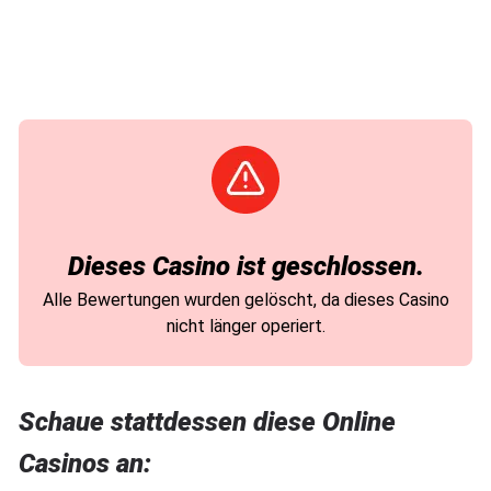
Dieses Casino ist geschlossen.
Alle Bewertungen wurden gelöscht, da dieses Casino
nicht länger operiert.
Schaue stattdessen diese Online
Casinos an: