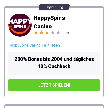
Empfehlung
HappySpins
Casino
★
★
★
★
★
★
★
★
★
★
80%
HappySpins Casino Test lesen
200% Bonus bis 200€ und tägliches
10% Cashback
JETZT SPIELEN!