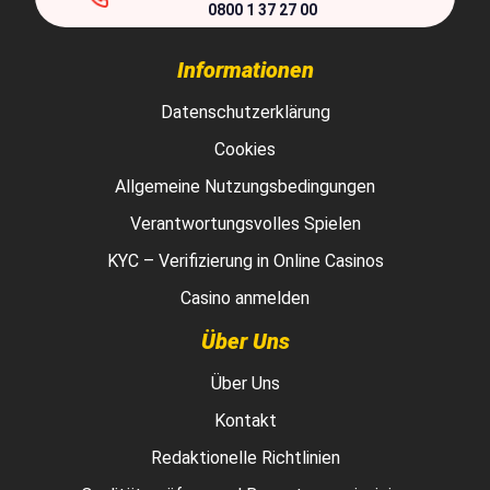
0800 1 37 27 00
Informationen
Datenschutzerklärung
Cookies
Allgemeine Nutzungsbedingungen
Verantwortungsvolles Spielen
KYC – Verifizierung in Online Casinos
Casino anmelden
Über Uns
Über Uns
Kontakt
Redaktionelle Richtlinien