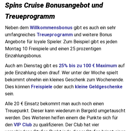
Spins Cruise Bonusangebot und
Treueprogramm
Neben dem
Willkommensbonus
gibt es auch ein sehr
umfangreiches
Treueprogramm
und weitere Bonus
Angebote für loyale Spieler. Zum Beispiel gibt es jeden
Montag 10 Freispiele und einen 25 prozentigen
Einzahlungsbonus.
Auch am Dienstag gibt es
25% bis zu 100 € Maximum
auf
jede Einzahlung oben drauf. Wer unter der Woche spielt
bekommt ohnehin ein kleines Geschenk zum Wochenende.
Dies können
Freispiele
oder auch
kleine Geldgeschenke
sein.
Alle 20 € Einsatz bekommt man auch noch einen
Treuepunkt. Dieser kann wiederum in Bargeld umgetauscht
werden. Des Weiteren helfen einem die Punkte sich für
den
VIP Club
zu qualifizieren. Der Club hat vier