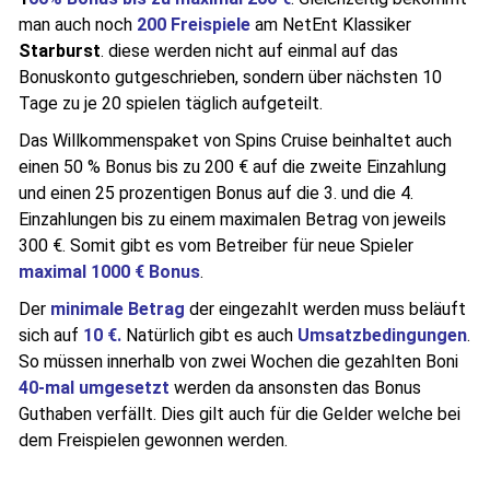
man auch noch
200 Freispiele
am NetEnt Klassiker
Starburst
. diese werden nicht auf einmal auf das
Bonuskonto gutgeschrieben, sondern über nächsten 10
Tage zu je 20 spielen täglich aufgeteilt.
Das Willkommenspaket von Spins Cruise beinhaltet auch
einen 50 % Bonus bis zu 200 € auf die zweite Einzahlung
und einen 25 prozentigen Bonus auf die 3. und die 4.
Einzahlungen bis zu einem maximalen Betrag von jeweils
300 €. Somit gibt es vom Betreiber für neue Spieler
maximal 1000 € Bonus
.
Der
minimale Betrag
der eingezahlt werden muss beläuft
sich auf
10 €.
Natürlich gibt es auch
Umsatzbedingungen
.
So müssen innerhalb von zwei Wochen die gezahlten Boni
40-mal umgesetzt
werden da ansonsten das Bonus
Guthaben verfällt. Dies gilt auch für die Gelder welche bei
dem Freispielen gewonnen werden.