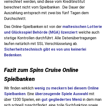
verrechnet werden, sind diese vom Kreditinstitut
berechnet nicht vom Spielbanken . Die Dauer der
Auszahlung entsprach mit zwei bis fünf Tagen dem
Durchschnitt.
Das Online-Spielbanken ist von der
maltesischen Lotterie
und Glücksspiel Behörde (MGA) lizenziert
welche auch
stetige Kontrollen durchführt. Alle Datenübertragungen
laufen natürlich mit SSL Verschlüsselung ab.
Sicherheitstechnisch gibt es von uns keinerlei
Bedenken
.
Fazit zum Spins Cruise Online
Spielbanken
Wir finden wirklich
wenig zu meckern bei diesem Online
Spielbanken
. Eine
überzeugende Spiele Auswahl
mit
über 1200 Spielen, ein
gut gegliedertes Menü
in dem man
sich schnell zurechtfindet, eine tolle Suchfunktion sowie