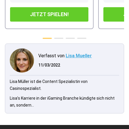
JETZT SPIELEN!
JE
Verfasst von
Lisa Mueller
11/03/2022
Lisa Müller ist die Content Spezialistin von
Casinospezialist.
Lisa’s Karriere in der iGaming Branche kündigte sich nicht
an, sondern...