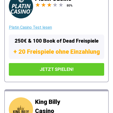
★
★
★
★
★
★
★
★
★
★
80%
Platin Casino Test lesen
250€ & 100 Book of Dead Freispiele
+ 20 Freispiele ohne Einzahlung
JETZT SPIELEN!
King Billy
Casino