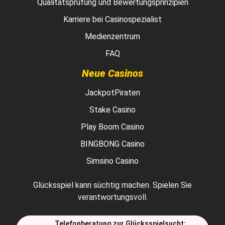
Qualitätsprüfung und Bewertungsprinzipien
Karriere bei Casinospezialist
Medienzentrum
FAQ
Neue Casinos
JackpotPiraten
Stake Casino
Play Boom Casino
BINGBONG Casino
Simsino Casino
Glücksspiel kann süchtig machen. Spielen Sie
verantwortungsvoll.
Telefonberatung zur Glücksspielsucht: