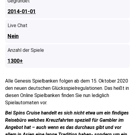
Gegründet
2014-01-01
Live Chat
Nein
Anzahl der Spiele
1300+
Alle Genesis Spielbanken folgen ab dem 15. Oktober 2020
den neuen deutschen Glücksspielregulationen. Das heißt in
diesen Online Spielbanken finden Sie nun lediglich
Spielautomaten vor.
Bei Spins Cruise handelt es sich nicht etwa um ein findiges
Reisebüro welches Kreuzfahrten speziell für Gambler im
Angebot hat – auch wenn es das durchaus gibt und vor
allem in Asien eine lange Tradition haben- sondern um ein