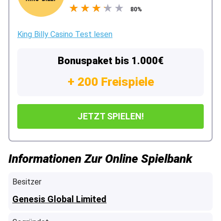
★
★
★
★
★
★
★
★
★
★
80%
King Billy Casino Test lesen
Bonuspaket bis 1.000€
+ 200 Freispiele
JETZT SPIELEN!
Informationen Zur Online Spielbank
Besitzer
Genesis Global Limited