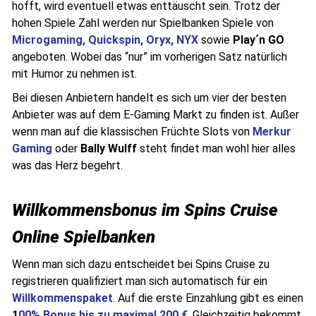
hofft, wird eventuell etwas enttäuscht sein. Trotz der
hohen Spiele Zahl werden nur Spielbanken Spiele von
Microgaming, Quickspin, Oryx, NYX
sowie
Play´n GO
angeboten. Wobei das “nur” im vorherigen Satz natürlich
mit Humor zu nehmen ist.
Bei diesen Anbietern handelt es sich um vier der besten
Anbieter was auf dem E-Gaming Markt zu finden ist. Außer
wenn man auf die klassischen Früchte Slots von
Merkur
Gaming
oder
Bally Wulff
steht findet man wohl hier alles
was das Herz begehrt.
Willkommensbonus im Spins Cruise
Online Spielbanken
Wenn man sich dazu entscheidet bei Spins Cruise zu
registrieren qualifiziert man sich automatisch für ein
Willkommenspaket
. Auf die erste Einzahlung gibt es einen
1
00% Bonus bis zu maximal 200 €
. Gleichzeitig bekommt