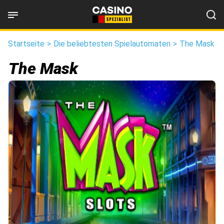
Startseite
>
Die beliebtesten Spielautomaten
>
The Mask
The Mask