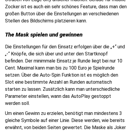
Zocker ist es auch ein sehr schönes Feature, dass man den
großen Button über die Einstellungen an verschiedenen
Stellen des Bildschirms platzieren kann.
The Mask spielen und gewinnen
Die Einstellungen für den Einsatz erfolgen über die „+“ und
„-“ Knöpfe, die sich über und unter den Startknopf
befinden. Der minimmale Einsatz je Runde liegt bei nur 10
Cent. Maximal kann man bis zu 100 Euro je Spielrunde
setzen. Über die Auto-Spin Funktion ist es möglich den
Slot eine bestimmte Anzahl an Runden automatisch
starten zu lassen. Zusätzlich kann man unterschiedliche
Parameter einstellen, wann das AutoPlay gestoppt
werden soll.
Um einen Gewinn zu erzielen, benötigt man mindestens 3
gleiche Symbole auf einer Linie. Diese werden, wie bereits
erwähnt, von beiden Seiten gewertet. Die Maske als Joker