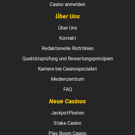
Casino anmelden
Über Uns
Über Uns
Kontakt
Redaktionelle Richtlinien
Qualitätsprüfung und Bewertungsprinzipien
Karriere bei Casinospezialist
Medienzentrum
FAQ
Neue Casinos
JackpotPiraten
Stake Casino
Play Boom Casino