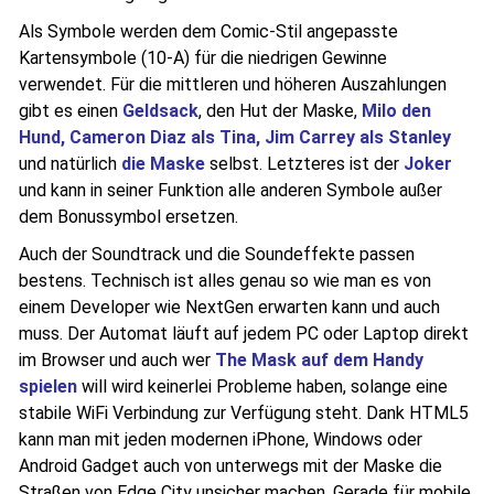
Als Symbole werden dem Comic-Stil angepasste
Kartensymbole (10-A) für die niedrigen Gewinne
verwendet. Für die mittleren und höheren Auszahlungen
gibt es einen
Geldsack
, den Hut der Maske,
Milo den
Hund, Cameron Diaz als Tina, Jim Carrey als Stanley
und natürlich
die Maske
selbst. Letzteres ist der
Joker
und kann in seiner Funktion alle anderen Symbole außer
dem Bonussymbol ersetzen.
Auch der Soundtrack und die Soundeffekte passen
bestens. Technisch ist alles genau so wie man es von
einem Developer wie NextGen erwarten kann und auch
muss. Der Automat läuft auf jedem PC oder Laptop direkt
im Browser und auch wer
The Mask auf dem Handy
spielen
will wird keinerlei Probleme haben, solange eine
stabile WiFi Verbindung zur Verfügung steht. Dank HTML5
kann man mit jeden modernen iPhone, Windows oder
Android Gadget auch von unterwegs mit der Maske die
Straßen von Edge City unsicher machen. Gerade für mobile