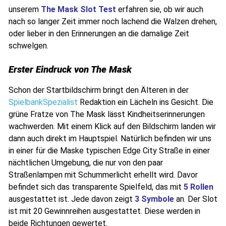
unserem
The Mask Slot Test
erfahren sie, ob wir auch
nach so langer Zeit immer noch lachend die Walzen drehen,
oder lieber in den Erinnerungen an die damalige Zeit
schwelgen.
Erster Eindruck von The Mask
Schon der Startbildschirm bringt den Älteren in der
SpielbankSpezialist
Redaktion ein Lächeln ins Gesicht. Die
grüne Fratze von The Mask lässt Kindheitserinnerungen
wachwerden. Mit einem Klick auf den Bildschirm landen wir
dann auch direkt im Hauptspiel. Natürlich befinden wir uns
in einer für die Maske typischen Edge City Straße in einer
nächtlichen Umgebung, die nur von den paar
Straßenlampen mit Schummerlicht erhellt wird. Davor
befindet sich das transparente Spielfeld, das mit
5 Rollen
ausgestattet ist. Jede davon zeigt
3 Symbole
an. Der Slot
ist mit 20 Gewinnreihen ausgestattet. Diese werden in
beide Richtungen gewertet.