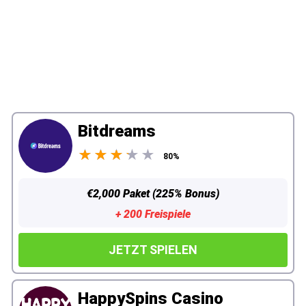
Bitdreams
★
★
★
★
★
★
★
★
★
★
80%
€2,000 Paket (225% Bonus)
+ 200 Freispiele
JETZT SPIELEN
HappySpins Casino