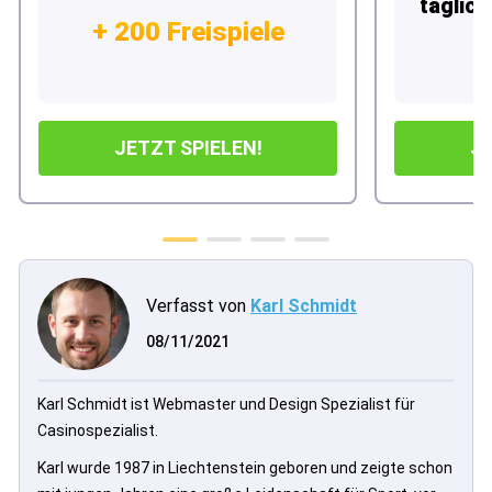
täglic
+ 200 Freispiele
JETZT SPIELEN!
JE
Verfasst von
Karl Schmidt
08/11/2021
Karl Schmidt ist Webmaster und Design Spezialist für
Casinospezialist.
Karl wurde 1987 in Liechtenstein geboren und zeigte schon