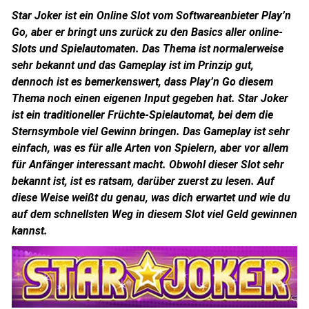
Star Joker ist ein Online Slot vom Softwareanbieter Play’n
Go, aber er bringt uns zurück zu den Basics aller online-
Slots und Spielautomaten. Das Thema ist normalerweise
sehr bekannt und das Gameplay ist im Prinzip gut,
dennoch ist es bemerkenswert, dass Play’n Go diesem
Thema noch einen eigenen Input gegeben hat. Star Joker
ist ein traditioneller Früchte-Spielautomat, bei dem die
Sternsymbole viel Gewinn bringen. Das Gameplay ist sehr
einfach, was es für alle Arten von Spielern, aber vor allem
für Anfänger interessant macht. Obwohl dieser Slot sehr
bekannt ist, ist es ratsam, darüber zuerst zu lesen. Auf
diese Weise weißt du genau, was dich erwartet und wie du
auf dem schnellsten Weg in diesem Slot viel Geld gewinnen
kannst.