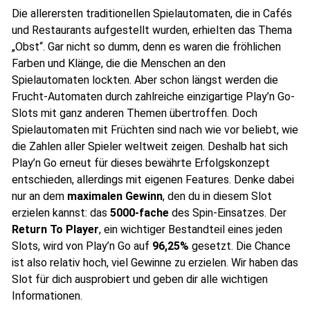
Die allerersten traditionellen Spielautomaten, die in Cafés
und Restaurants aufgestellt wurden, erhielten das Thema
„Obst“. Gar nicht so dumm, denn es waren die fröhlichen
Farben und Klänge, die die Menschen an den
Spielautomaten lockten. Aber schon längst werden die
Frucht-Automaten durch zahlreiche einzigartige Play’n Go-
Slots mit ganz anderen Themen übertroffen. Doch
Spielautomaten mit Früchten sind nach wie vor beliebt, wie
die Zahlen aller Spieler weltweit zeigen. Deshalb hat sich
Play’n Go erneut für dieses bewährte Erfolgskonzept
entschieden, allerdings mit eigenen Features. Denke dabei
nur an dem
maximalen Gewinn
, den du in diesem Slot
erzielen kannst: das
5000-fache
des Spin-Einsatzes. Der
Return To Player
, ein wichtiger Bestandteil eines jeden
Slots, wird von Play’n Go auf
96,25%
gesetzt. Die Chance
ist also relativ hoch, viel Gewinne zu erzielen. Wir haben das
Slot für dich ausprobiert und geben dir alle wichtigen
Informationen.