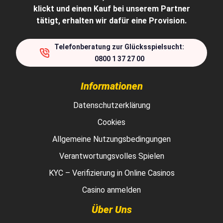
klickt und einen Kauf bei unserem Partner
tätigt, erhalten wir dafür eine Provision.
Telefonberatung zur Glücksspielsucht:
0800 1 37 27 00
Informationen
Datenschutzerklärung
Cookies
Allgemeine Nutzungsbedingungen
Verantwortungsvolles Spielen
KYC – Verifizierung in Online Casinos
Casino anmelden
Über Uns