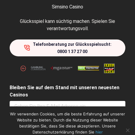
Simsino Casino
Glücksspiel kann süchtig machen. Spielen Sie
verantwortungsvoll.
Telefonberatung zur Glücksspielsucht:
0800 1 37 27 00
Bleiben Sie auf dem Stand mit unseren neuesten
Casinos
Wir verwenden Cookies, um die beste Erfahrung auf unserer
Website zu bieten. Durch die Nutzung dieser Website
Abonnieren
bestätigen Sie, dass Sie diese akzeptieren. Unsere
Datenschutzerklärung finden Sie
hier