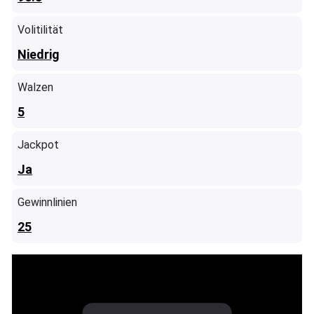
Volitilität
Niedrig
Walzen
5
Jackpot
Ja
Gewinnlinien
25