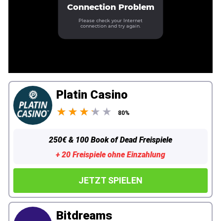
Platin Casino
★
★
★
★
★
★
★
★
★
★
80%
250€ & 100 Book of Dead Freispiele
+ 20 Freispiele ohne Einzahlung
JETZT SPIELEN
Bitdreams