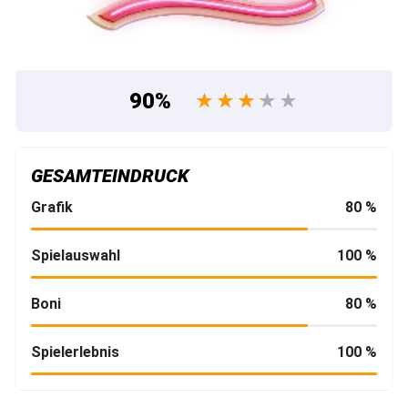
90%
★
★
★
★
★
★
★
★
★
★
GESAMTEINDRUCK
Grafik
80 %
Spielauswahl
100 %
Boni
80 %
Spielerlebnis
100 %