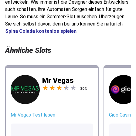
entwickeln. Wie immer ist die Designer dieses Entwicklers
auch schaffen, ihre Automaten Sorgen einfach für gute
Laune. So muss ein Sommer-Slot aussehen. Überzeugen
Sie sich selbst davon, denn bei uns können Sie natürlich
Spina Colada kostenlos spielen
.
Ähnliche Slots
Mr Vegas
★
★
★
★
★
★
★
★
★
★
80%
Mr Vegas Test lesen
Gioo Casino 