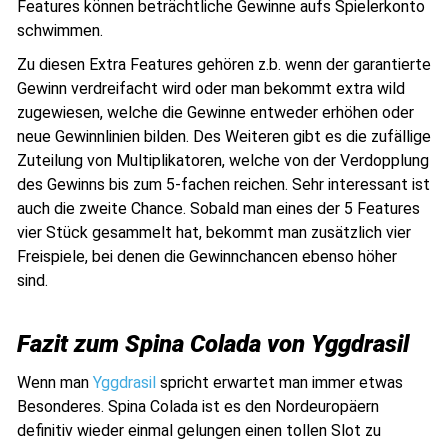
Features können beträchtliche Gewinne aufs Spielerkonto
schwimmen.
Zu diesen Extra Features gehören z.b. wenn der garantierte
Gewinn verdreifacht wird oder man bekommt extra wild
zugewiesen, welche die Gewinne entweder erhöhen oder
neue Gewinnlinien bilden. Des Weiteren gibt es die zufällige
Zuteilung von Multiplikatoren, welche von der Verdopplung
des Gewinns bis zum 5-fachen reichen. Sehr interessant ist
auch die zweite Chance. Sobald man eines der 5 Features
vier Stück gesammelt hat, bekommt man zusätzlich vier
Freispiele, bei denen die Gewinnchancen ebenso höher
sind.
Fazit zum Spina Colada von Yggdrasil
Wenn man
Yggdrasil
spricht erwartet man immer etwas
Besonderes. Spina Colada ist es den Nordeuropäern
definitiv wieder einmal gelungen einen tollen Slot zu