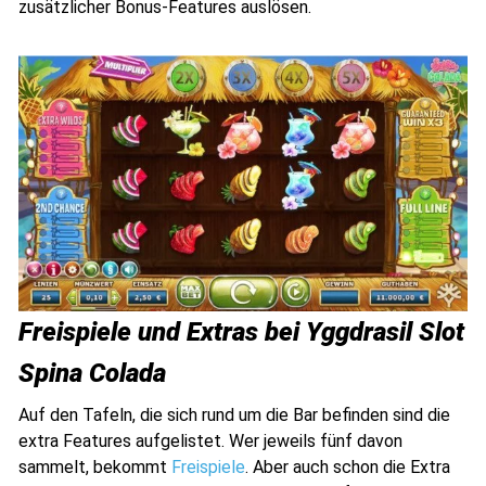
zusätzlicher Bonus-Features auslösen.
Freispiele und Extras bei Yggdrasil Slot
Spina Colada
Auf den Tafeln, die sich rund um die Bar befinden sind die
extra Features aufgelistet. Wer jeweils fünf davon
sammelt, bekommt
Freispiele
. Aber auch schon die Extra