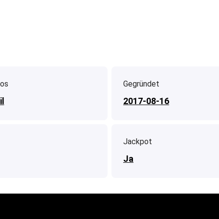
ios
Gegründet
l
2017-08-16
Jackpot
Ja