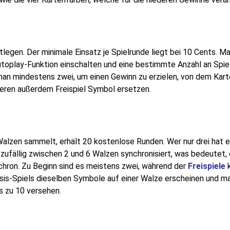
tlegen. Der minimale Einsatz je Spielrunde liegt bei 10 Cents. 
 Autoplay-Funktion einschalten und eine bestimmte Anzahl an Sp
 man mindestens zwei, um einen Gewinn zu erzielen, von dem Kar
deren außerdem Freispiel Symbol ersetzen.
lzen sammelt, erhält 20 kostenlose Runden. Wer nur drei hat er
ufällig zwischen 2 und 6 Walzen synchronisiert, was bedeutet, 
hron. Zu Beginn sind es meistens zwei, während der
Freispiele
is-Spiels dieselben Symbole auf einer Walze erscheinen und man 
s zu 10 versehen.