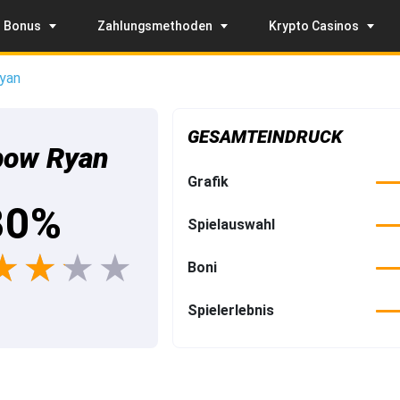
o Bonus
Zahlungsmethoden
Krypto Casinos
yan
GESAMTEINDRUCK
bow Ryan
Grafik
80%
Spielauswahl
★
★
★
★
★
★
★
★
Boni
Spielerlebnis