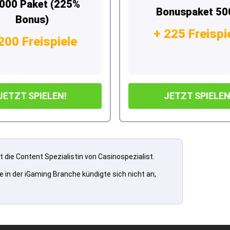
000 Paket (225%
Bonuspaket 50
Bonus)
+ 225 Freispi
200 Freispiele
JETZT SPIELEN!
JETZT SPIELEN
st die Content Spezialistin von Casinospezialist.
re in der iGaming Branche kündigte sich nicht an,