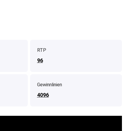
RTP
96
Gewinnlinien
4096