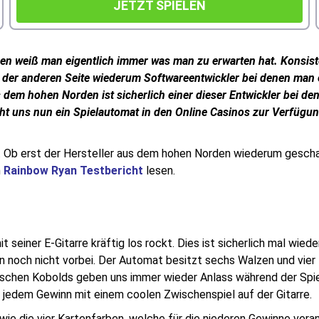
JETZT SPIELEN
enen weiß man eigentlich immer was man zu erwarten hat. Konsi
f der anderen Seite wiederum Softwareentwickler bei denen man 
s dem hohen Norden ist sicherlich einer dieser Entwickler bei de
eht uns nun ein Spielautomat in den Online Casinos zur Verfügun
. Ob erst der Hersteller aus dem hohen Norden wiederum gescha
m
Rainbow Ryan Testbericht
lesen.
it seiner E-Gitarre kräftig los rockt. Dies ist sicherlich mal wie
en noch nicht vorbei. Der Automat besitzt sechs Walzen und vie
 irischen Kobolds geben uns immer wieder Anlass während der Sp
i jedem Gewinn mit einem coolen Zwischenspiel auf der Gitarre.
wie die vier Kartenfarben, welche für die niederen Gewinne veran