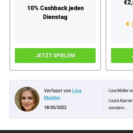
€2,
10% Cashback jeden
Dienstag
+ 
JETZT SPIELEN!
Verfasst von
Lisa
Lisa Müller i
Mueller
Lisa’s Karrie
18/05/2022
sondern...