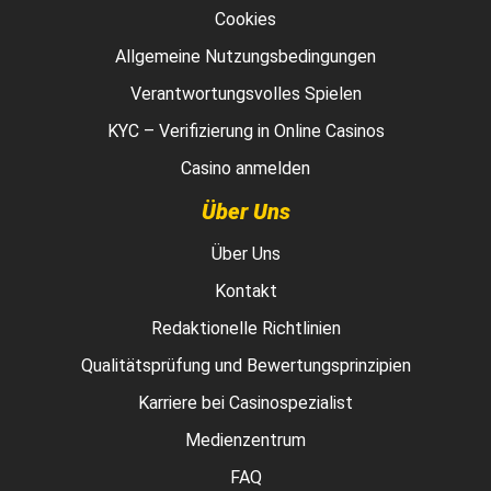
Cookies
Allgemeine Nutzungsbedingungen
Verantwortungsvolles Spielen
KYC – Verifizierung in Online Casinos
Casino anmelden
Über Uns
Über Uns
Kontakt
Redaktionelle Richtlinien
Qualitätsprüfung und Bewertungsprinzipien
Karriere bei Casinospezialist
Medienzentrum
FAQ