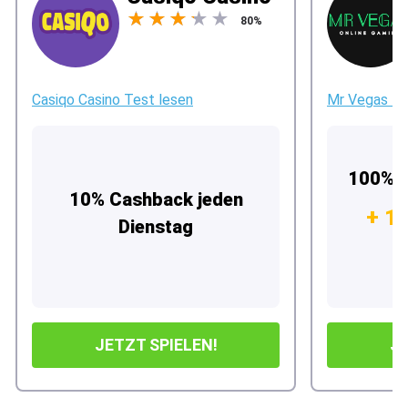
★
★
★
★
★
★
★
★
★
★
80%
Casiqo Casino Test lesen
Mr Vegas Te
100% B
10% Cashback jeden
+ 1
Dienstag
JETZT SPIELEN!
JE