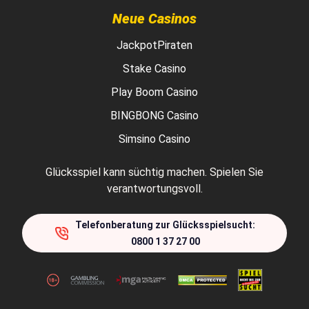
Neue Casinos
JackpotPiraten
Stake Casino
Play Boom Casino
BINGBONG Casino
Simsino Casino
Glücksspiel kann süchtig machen. Spielen Sie
verantwortungsvoll.
Telefonberatung zur Glücksspielsucht:
0800 1 37 27 00