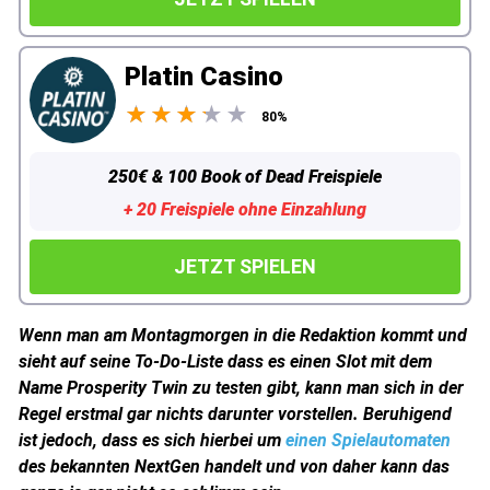
Platin Casino
★
★
★
★
★
★
★
★
★
★
80%
250€ & 100 Book of Dead Freispiele
+ 20 Freispiele ohne Einzahlung
JETZT SPIELEN
Wenn man am Montagmorgen in die Redaktion kommt und
sieht auf seine To-Do-Liste dass es einen Slot mit dem
Name Prosperity Twin zu testen gibt, kann man sich in der
Regel erstmal gar nichts darunter vorstellen. Beruhigend
ist jedoch, dass es sich hierbei um
einen Spielautomaten
des bekannten NextGen handelt und von daher kann das