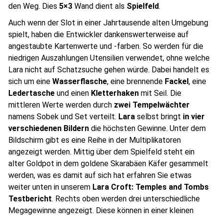
den Weg. Dies
5×3
Wand dient als
Spielfeld
.
Auch wenn der Slot in einer Jahrtausende alten Umgebung
spielt, haben die Entwickler dankenswerterweise auf
angestaubte Kartenwerte und -farben. So werden für die
niedrigen Auszahlungen Utensilien verwendet, ohne welche
Lara nicht auf Schatzsuche gehen würde. Dabei handelt es
sich um eine
Wasserflasche
, eine brennende
Fackel
, eine
Ledertasche
und einen
Kletterhaken
mit Seil. Die
mittleren Werte werden durch
zwei Tempelwächter
namens Sobek und Set verteilt.
Lara
selbst bringt
in vier
verschiedenen Bildern
die höchsten Gewinne. Unter dem
Bildschirm gibt es eine Reihe in der Multiplikatoren
angezeigt werden. Mittig über dem Spielfeld steht ein
alter Goldpot in dem goldene Skarabäen Käfer gesammelt
werden, was es damit auf sich hat erfahren Sie etwas
weiter unten in unserem
Lara Croft: Temples and Tombs
Testbericht
. Rechts oben werden drei unterschiedliche
Megagewinne angezeigt. Diese können in einer kleinen