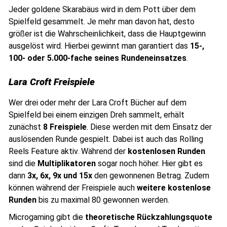
Jeder goldene Skarabäus wird in dem Pott über dem
Spielfeld gesammelt. Je mehr man davon hat, desto
größer ist die Wahrscheinlichkeit, dass die Hauptgewinn
ausgelöst wird. Hierbei gewinnt man garantiert das
15-,
100- oder 5.000-fache seines Rundeneinsatzes
.
Lara Croft Freispiele
Wer drei oder mehr der Lara Croft Bücher auf dem
Spielfeld bei einem einzigen Dreh sammelt, erhält
zunächst
8 Freispiele
. Diese werden mit dem Einsatz der
auslösenden Runde gespielt. Dabei ist auch das Rolling
Reels Feature aktiv. Während der
kostenlosen Runden
sind die
Multiplikatoren
sogar noch höher. Hier gibt es
dann
3x, 6x, 9x und 15x
den gewonnenen Betrag. Zudem
können während der Freispiele auch
weitere kostenlose
Runden
bis zu maximal 80 gewonnen werden.
Microgaming gibt die
theoretische Rückzahlungsquote