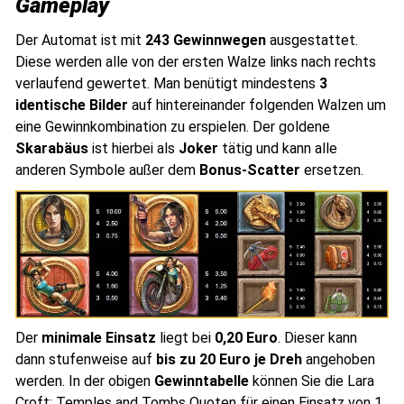
Gameplay
Der Automat ist mit
243 Gewinnwegen
ausgestattet.
Diese werden alle von der ersten Walze links nach rechts
verlaufend gewertet. Man benütigt mindestens
3
identische Bilder
auf hintereinander folgenden Walzen um
eine Gewinnkombination zu erspielen. Der goldene
Skarabäus
ist hierbei als
Joker
tätig und kann alle
anderen Symbole außer dem
Bonus-Scatter
ersetzen.
Der
minimale Einsatz
liegt bei
0,20 Euro
. Dieser kann
dann stufenweise auf
bis zu 20 Euro je Dreh
angehoben
werden. In der obigen
Gewinntabelle
können Sie die Lara
Croft: Temples and Tombs Quoten für einen Einsatz von 1