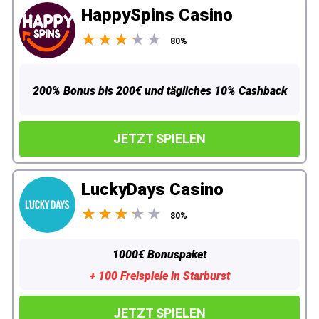
HappySpins Casino
★
★
★
★
★
★
★
★
★
★
80%
200% Bonus bis 200€ und tägliches 10% Cashback
JETZT SPIELEN
LuckyDays Casino
★
★
★
★
★
★
★
★
★
★
80%
1000€ Bonuspaket
+ 100 Freispiele in Starburst
JETZT SPIELEN