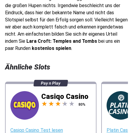
die großen Hupen nichts. Irgendwie beschleicht uns der
Eindruck, dass hier der bekannte Name und nicht das
Slotspiel selbst für den Erfolg sorgen soll. Vielleicht liegen
wir aber auch komplett falsch und erkennen irgendetwas
nicht. Am einfachsten bilden Sie sich ihr eigenes Urteil
indem Sie
Lara Croft: Temples and Tombs
bei uns ein
paar Runden
kostenlos spielen
.
Ähnliche Slots
Pay n Play
Casiqo Casino
★
★
★
★
★
★
★
★
★
★
80%
Casiqo Casino Test lesen
Platin Casin