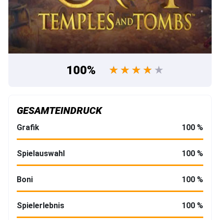
100%
★
★
★
★
★
★
★
★
★
★
GESAMTEINDRUCK
Grafik
100 %
Spielauswahl
100 %
Boni
100 %
Spielerlebnis
100 %