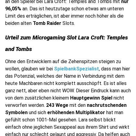
an den Spieler bei Lara Croft: Temples and Tombs mit
nur
96,05%
an. Das ist heutzutage schon etwas am unteren
Limit des erträglichen, ist aber immer noch höher als die
beiden alten
Tomb Raider
Slots.
Urteil zum Microgaming Slot Lara Croft: Temples
and Tombs
Ohne den Entwicklern auf die Zehenspitzen steigen zu
wollen, glauben wir bei
SpielbankSpezialist
, dass man hier
das Potenzial, welches der Name in Verbindung mit dem
heute Machbaren nicht komplett ausschöpft. Es ist alles
ganz nett, aber eben nicht WOW. Dieser Eindruck kann auch
von dem zusätzlichen kleinem
Hauptgewinn Spiel
nicht
verworfen werden.
243 Wege
mit den
nachrutschenden
Symbolen
und sich
erhöhenden Multiplikator
hat man
gefühlt schon 1001-Mal gesehen. Lara selbst blickt
einfach ohne jeglichen Sexappeal aus ihrem Shirt und wirkt
einfach nur schlecht gelaunt und aggressiv. Da helfen auch