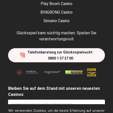
Play Boom Casino
BINGBONG Casino
Simsino Casino
Glücksspiel kann süchtig machen. Spielen Sie
verantwortungsvoll.
Telefonberatung zur Glücksspielsucht:
0800 1 37 27 00
Bleiben Sie auf dem Stand mit unseren neuesten
Casinos
Wir verwenden Cookies, um die beste Erfahrung auf unserer