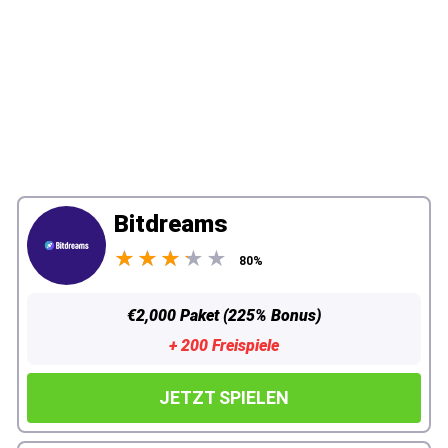
Bitdreams
★
★
★
★
★
★
★
★
★
★
80%
€2,000 Paket (225% Bonus)
+ 200 Freispiele
JETZT SPIELEN