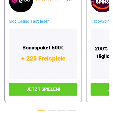
Gioo Casino Test lesen
HappySpins 
Bonuspaket 500€
200% B
täglic
+ 225 Freispiele
JETZT SPIELEN!
JE