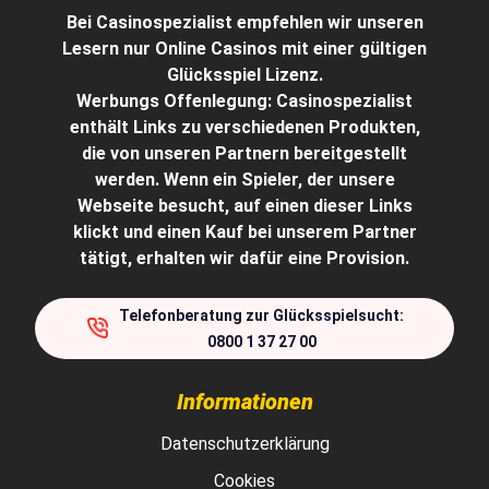
Bei Casinospezialist empfehlen wir unseren
Lesern nur Online Casinos mit einer gültigen
Glücksspiel Lizenz.
Werbungs Offenlegung: Casinospezialist
enthält Links zu verschiedenen Produkten,
die von unseren Partnern bereitgestellt
werden. Wenn ein Spieler, der unsere
Webseite besucht, auf einen dieser Links
klickt und einen Kauf bei unserem Partner
tätigt, erhalten wir dafür eine Provision.
Telefonberatung zur Glücksspielsucht:
0800 1 37 27 00
Informationen
Datenschutzerklärung
Cookies