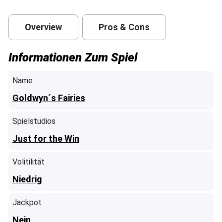
Overview
Pros & Cons
Informationen Zum Spiel
Name
Goldwyn´s Fairies
Spielstudios
Just for the Win
Volitilität
Niedrig
Jackpot
Nein