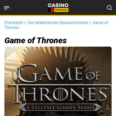
Startseite
>
Die beliebtesten Spielautomaten
>
Game of
Thrones
Game of Thrones