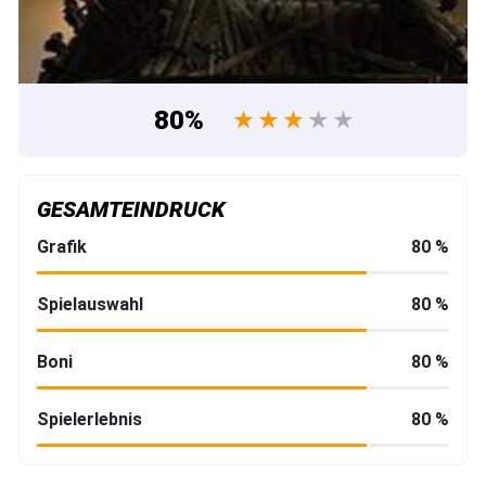
80%
★
★
★
★
★
★
★
★
★
★
GESAMTEINDRUCK
Grafik
80 %
Spielauswahl
80 %
Boni
80 %
Spielerlebnis
80 %