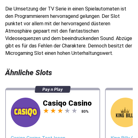
Die Umsetzung der TV Serie in einen Spielautomaten ist
den Programmierern hervorragend gelungen. Der Slot
punktet vor allem mit der hervorragend düsteren
Atmosphäre gepaart mit den fantastischen
Videosequenzen und dem beeindruckenden Sound. Abzüge
gibt es für das Fehlen der Charaktere. Dennoch besitzt der
Microgaming Slot einen hohen Unterhaltungswert.
Ähnliche Slots
Pay n Play
Casiqo Casino
★
★
★
★
★
★
★
★
★
★
80%