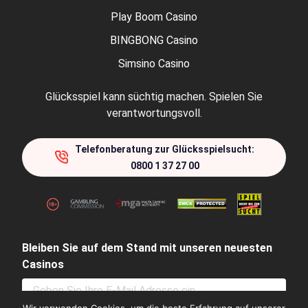
Play Boom Casino
BINGBONG Casino
Simsino Casino
Glücksspiel kann süchtig machen. Spielen Sie
verantwortungsvoll.
Telefonberatung zur Glücksspielsucht:
0800 1 37 27 00
Bleiben Sie auf dem Stand mit unseren neuesten
Casinos