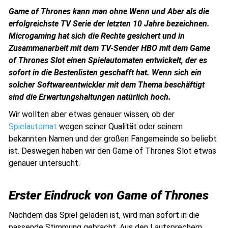
Game of Thrones kann man ohne Wenn und Aber als die
erfolgreichste TV Serie der letzten 10 Jahre bezeichnen.
Microgaming hat sich die Rechte gesichert und in
Zusammenarbeit mit dem TV-Sender HBO mit dem Game
of Thrones Slot einen Spielautomaten entwickelt, der es
sofort in die Bestenlisten geschafft hat. Wenn sich ein
solcher Softwareentwickler mit dem Thema beschäftigt
sind die Erwartungshaltungen natürlich hoch.
Wir wollten aber etwas genauer wissen, ob der
Spielautomat
wegen seiner Qualität oder seinem
bekannten Namen und der großen Fangemeinde so beliebt
ist. Deswegen haben wir den Game of Thrones Slot etwas
genauer untersucht.
Erster Eindruck von Game of Thrones
Nachdem das Spiel geladen ist, wird man sofort in die
passende Stimmung gebracht. Aus den Lautsprechern