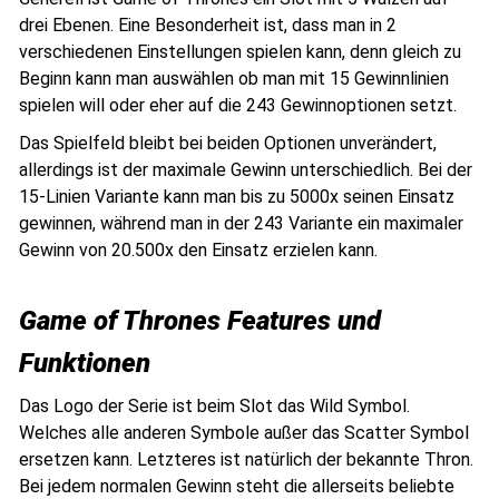
drei Ebenen. Eine Besonderheit ist, dass man in 2
verschiedenen Einstellungen spielen kann, denn gleich zu
Beginn kann man auswählen ob man mit 15 Gewinnlinien
spielen will oder eher auf die 243 Gewinnoptionen setzt.
Das Spielfeld bleibt bei beiden Optionen unverändert,
allerdings ist der maximale Gewinn unterschiedlich. Bei der
15-Linien Variante kann man bis zu 5000x seinen Einsatz
gewinnen, während man in der 243 Variante ein maximaler
Gewinn von 20.500x den Einsatz erzielen kann.
Game of Thrones Features und
Funktionen
Das Logo der Serie ist beim Slot das Wild Symbol.
Welches alle anderen Symbole außer das Scatter Symbol
ersetzen kann. Letzteres ist natürlich der bekannte Thron.
Bei jedem normalen Gewinn steht die allerseits beliebte