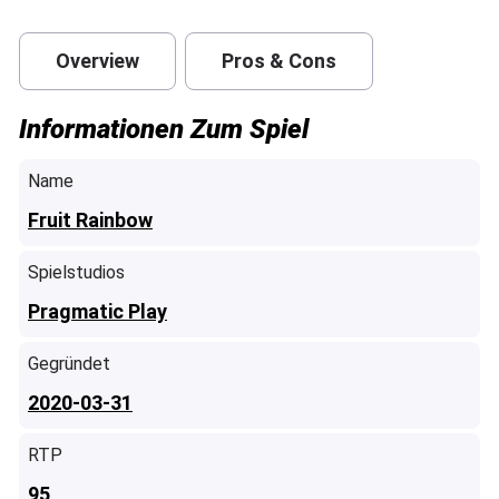
Overview
Pros & Cons
Informationen Zum Spiel
Name
Fruit Rainbow
Spielstudios
Pragmatic Play
Gegründet
2020-03-31
RTP
95