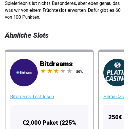
Spielerlebnis ist nichts Besonderes, aber eben genau das
was wir von einem Früchteslot erwarten. Dafür gibt es 60
von 100 Punkten.
Ähnliche Slots
Bitdreams
★
★
★
★
★
★
★
★
★
★
80%
Bitdreams Test lesen
Platin Casin
250€ &
€2,000 Paket (225%