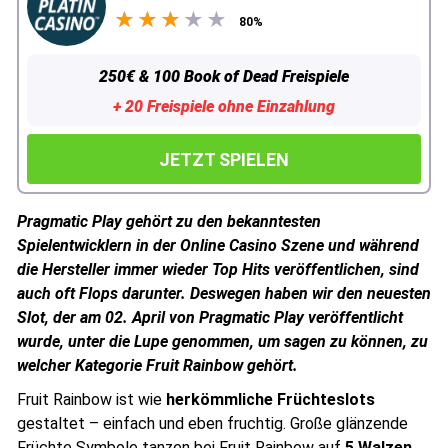
★
★
★
★
★
★
★
★
★
★
80%
250€ & 100 Book of Dead Freispiele
+ 20 Freispiele ohne Einzahlung
JETZT SPIELEN
Pragmatic Play gehört zu den bekanntesten
Spielentwicklern in der Online Casino Szene und während
die Hersteller immer wieder Top Hits veröffentlichen, sind
auch oft Flops darunter.
Deswegen haben wir den neuesten
Slot, der am 02. April von Pragmatic Play veröffentlicht
wurde, unter die Lupe genommen, um sagen zu können, zu
welcher Kategorie Fruit Rainbow gehört.
Fruit Rainbow ist wie
herkömmliche Früchteslots
gestaltet – einfach und eben fruchtig.
Große glänzende
Früchte Symbole tanzen bei Fruit Rainbow auf
5 Walzen