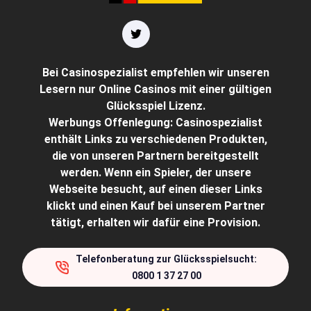
Bei Casinospezialist empfehlen wir unseren
Lesern nur Online Casinos mit einer gültigen
Glücksspiel Lizenz.
Werbungs Offenlegung: Casinospezialist
enthält Links zu verschiedenen Produkten,
die von unseren Partnern bereitgestellt
werden. Wenn ein Spieler, der unsere
Webseite besucht, auf einen dieser Links
klickt und einen Kauf bei unserem Partner
tätigt, erhalten wir dafür eine Provision.
Telefonberatung zur Glücksspielsucht:
0800 1 37 27 00