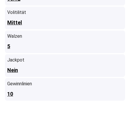
Volitilität
Mittel
Walzen
5
Jackpot
Nein
Gewinnlinien
10