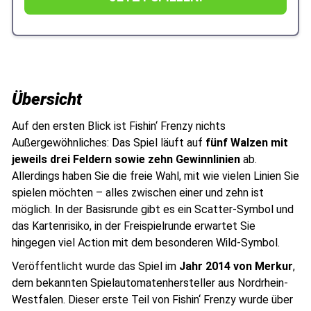
Übersicht
Auf den ersten Blick ist Fishin‘ Frenzy nichts
Außergewöhnliches: Das Spiel läuft auf
fünf Walzen mit
jeweils drei Feldern sowie zehn Gewinnlinien
ab.
Allerdings haben Sie die freie Wahl, mit wie vielen Linien Sie
spielen möchten – alles zwischen einer und zehn ist
möglich. In der Basisrunde gibt es ein Scatter-Symbol und
das Kartenrisiko, in der Freispielrunde erwartet Sie
hingegen viel Action mit dem besonderen Wild-Symbol.
Veröffentlicht wurde das Spiel im
Jahr 2014 von Merkur
,
dem bekannten Spielautomatenhersteller aus Nordrhein-
Westfalen. Dieser erste Teil von Fishin‘ Frenzy wurde über