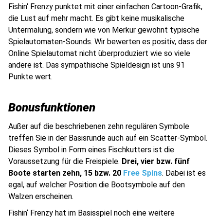
Fishin‘ Frenzy punktet mit einer einfachen Cartoon-Grafik,
die Lust auf mehr macht. Es gibt keine musikalische
Untermalung, sondern wie von Merkur gewohnt typische
Spielautomaten-Sounds. Wir bewerten es positiv, dass der
Online Spielautomat nicht überproduziert wie so viele
andere ist. Das sympathische Spieldesign ist uns 91
Punkte wert.
Bonusfunktionen
Außer auf die beschriebenen zehn regulären Symbole
treffen Sie in der Basisrunde auch auf ein Scatter-Symbol.
Dieses Symbol in Form eines Fischkutters ist die
Voraussetzung für die Freispiele.
Drei, vier bzw. fünf
Boote starten zehn, 15 bzw. 20
Free Spins
. Dabei ist es
egal, auf welcher Position die Bootsymbole auf den
Walzen erscheinen.
Fishin‘ Frenzy hat im Basisspiel noch eine weitere