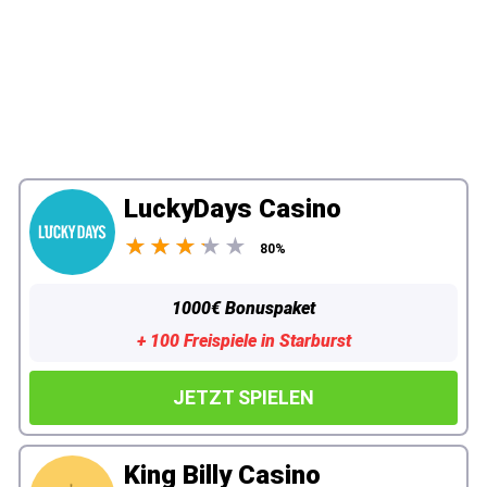
LuckyDays Casino
★
★
★
★
★
★
★
★
★
★
80%
1000€ Bonuspaket
+ 100 Freispiele in Starburst
JETZT SPIELEN
King Billy Casino