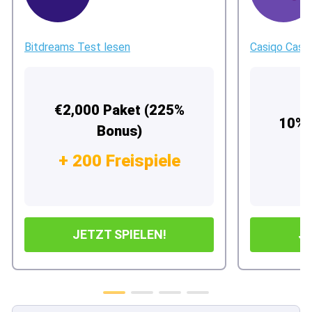
Bitdreams Test lesen
Casiqo Casin
€2,000 Paket (225%
10% 
Bonus)
+ 200 Freispiele
JETZT SPIELEN!
JE