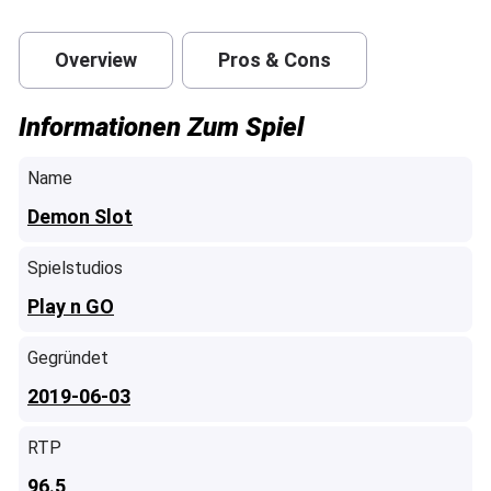
Overview
Pros & Cons
Informationen Zum Spiel
Name
Demon Slot
Spielstudios
Play n GO
Gegründet
2019-06-03
RTP
96.5