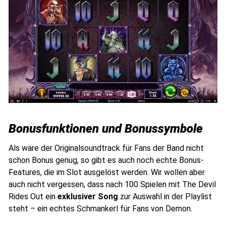
Bonusfunktionen und Bonussymbole
Als wäre der Originalsoundtrack für Fans der Band nicht
schon Bonus genug, so gibt es auch noch echte Bonus-
Features, die im Slot ausgelöst werden. Wir wollen aber
auch nicht vergessen, dass nach 100 Spielen mit The Devil
Rides Out ein
exklusiver Song
zur Auswahl in der Playlist
steht – ein echtes Schmankerl für Fans von Demon.