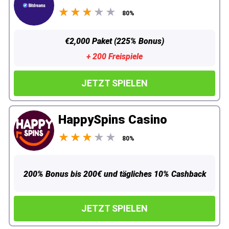
★
★
★
★
★
★
★
★
★
★
80%
€2,000 Paket (225% Bonus)
+ 200 Freispiele
JETZT SPIELEN
HappySpins Casino
★
★
★
★
★
★
★
★
★
★
80%
200% Bonus bis 200€ und tägliches 10% Cashback
JETZT SPIELEN