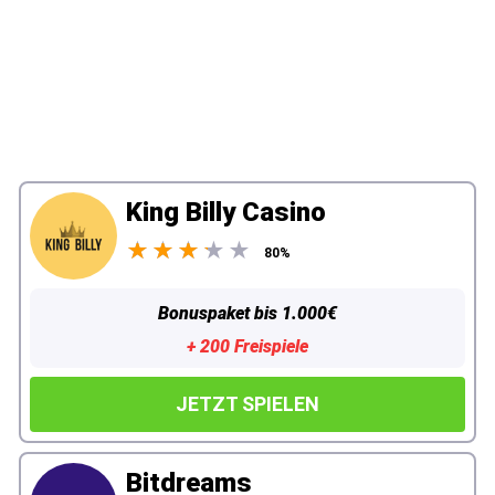
King Billy Casino
★
★
★
★
★
★
★
★
★
★
80%
Bonuspaket bis 1.000€
+ 200 Freispiele
JETZT SPIELEN
Bitdreams