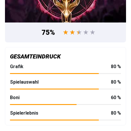
75%
★
★
★
★
★
★
★
★
★
★
GESAMTEINDRUCK
Grafik
80 %
Spielauswahl
80 %
Boni
60 %
Spielerlebnis
80 %