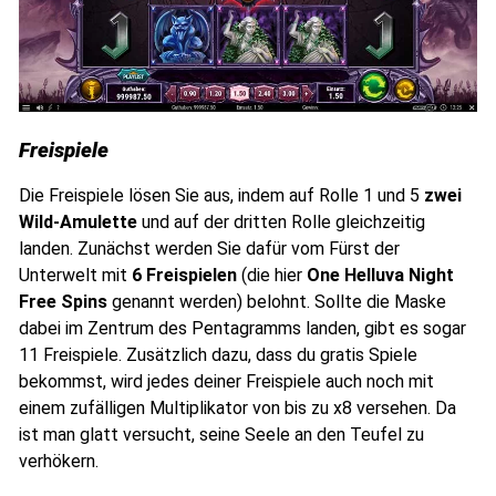
Freispiele
Die Freispiele lösen Sie aus, indem auf Rolle 1 und 5
zwei
Wild-Amulette
und auf der dritten Rolle gleichzeitig
landen. Zunächst werden Sie dafür vom Fürst der
Unterwelt mit
6 Freispielen
(die hier
One Helluva Night
Free Spins
genannt werden) belohnt. Sollte die Maske
dabei im Zentrum des Pentagramms landen, gibt es sogar
11 Freispiele. Zusätzlich dazu, dass du gratis Spiele
bekommst, wird jedes deiner Freispiele auch noch mit
einem zufälligen Multiplikator von bis zu x8 versehen. Da
ist man glatt versucht, seine Seele an den Teufel zu
verhökern.