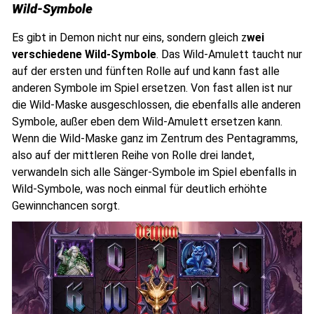
Wild-Symbole
Es gibt in Demon nicht nur eins, sondern gleich z
wei
verschiedene Wild-Symbole
. Das Wild-Amulett taucht nur
auf der ersten und fünften Rolle auf und kann fast alle
anderen Symbole im Spiel ersetzen. Von fast allen ist nur
die Wild-Maske ausgeschlossen, die ebenfalls alle anderen
Symbole, außer eben dem Wild-Amulett ersetzen kann.
Wenn die Wild-Maske ganz im Zentrum des Pentagramms,
also auf der mittleren Reihe von Rolle drei landet,
verwandeln sich alle Sänger-Symbole im Spiel ebenfalls in
Wild-Symbole, was noch einmal für deutlich erhöhte
Gewinnchancen sorgt.