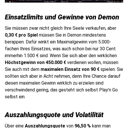
Einsatzlimits und Gewinne von Demon
Sie müssen zwar nicht gleich Ihre Seele verkaufen, aber
0,30 € pro Spiel
müssen Sie in Demon mindestens
berappen. Dafür winkt ein Maximalgewinn vom 5.000-
fachen Ihres Einsatzes, was auch schon bei nur 30 Cent
immerhin 1.500 € sind. Wenn Sie sich aber den wirklichen
Höchstgewinn von 450.000 €
verdienen wollen, müssen
Sie auch mit dem
maximalen Einsatz von 90 €
spielen. Sie
sollten sich aber in Acht nehmen, denn Ihre Chance darauf
diesen maximalen Gewinn wirklich zu erzielen sind
verschwindend gering, das gesteht sich selbst Play’n Go
selbst ein.
Auszahlungsquote und Volatilität
Über eine
Auszahlungsquote
von
96,50 %
kann man