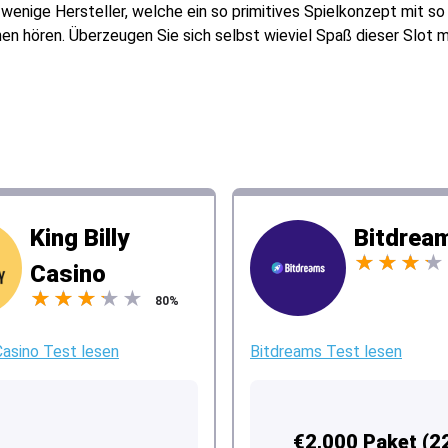
r wenige Hersteller, welche ein so primitives Spielkonzept mit s
n hören. Überzeugen Sie sich selbst wieviel Spaß dieser Slot m
King Billy
Bitdrea
★
★
★
★
★
★
★
★
Casino
★
★
★
★
★
★
★
★
★
★
80%
 Casino Test lesen
Bitdreams Test lesen
€2,000 Paket (