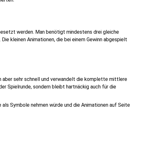
ingesetzt werden. Man benötigt mindestens drei gleiche
 Die kleinen Animationen, die bei einem Gewinn abgespielt
ich aber sehr schnell und verwandelt die komplette mittlere
er Spielrunde, sondern bleibt hartnäckig auch für die
te als Symbole nehmen würde und die Animationen auf Seite