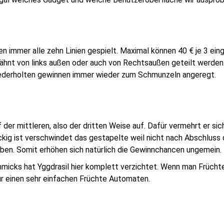
den immer alle zehn Linien gespielt. Maximal können 40 € je 3 e
ähnt von links außen oder auch von Rechtsaußen geteilt werden.
wiederholten gewinnen immer wieder zum Schmunzeln angeregt.
f der mittleren, also der dritten Weise auf. Dafür vermehrt er s
ckig ist verschwindet das gestapelte weil nicht nach Abschluss d
ben. Somit erhöhen sich natürlich die Gewinnchancen ungemein.
mmicks hat Yggdrasil hier komplett verzichtet. Wenn man Früch
ur einen sehr einfachen Früchte Automaten.