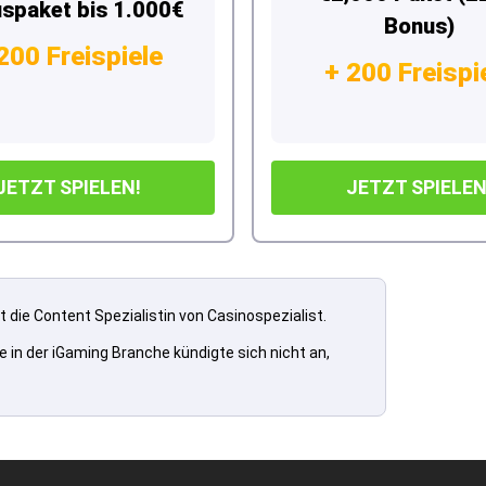
spaket bis 1.000€
Bonus)
200 Freispiele
+ 200 Freispi
JETZT SPIELEN!
JETZT SPIELEN
st die Content Spezialistin von Casinospezialist.
re in der iGaming Branche kündigte sich nicht an,