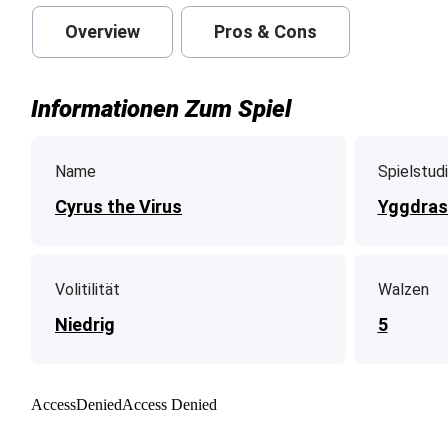
Overview
Pros & Cons
Informationen Zum Spiel
Name
Spielstud
Cyrus the Virus
Yggdrasi
Volitilität
Walzen
Niedrig
5