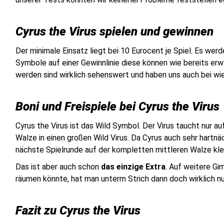
Cyrus the Virus spielen und gewinnen
Der minimale Einsatz liegt bei 10 Eurocent je Spiel. Es wer
Symbole auf einer Gewinnlinie diese können wie bereits erw
werden sind wirklich sehenswert und haben uns auch bei 
Boni und Freispiele bei Cyrus the Virus
Cyrus the Virus ist das Wild Symbol. Der Virus taucht nur au
Walze in einen großen Wild Virus. Da Cyrus auch sehr hartnä
nächste Spielrunde auf der kompletten mittleren Walze kle
Das ist aber auch schon
das einzige Extra
. Auf weitere Gi
räumen könnte, hat man unterm Strich dann doch wirklich n
Fazit zu Cyrus the Virus