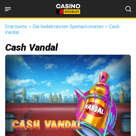
Startseite
>
Die beliebtesten Spielautomaten
>
Cash
Vandal
Cash Vandal