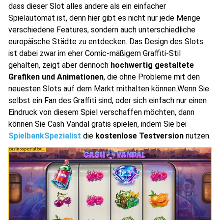
dass dieser Slot alles andere als ein einfacher
Spielautomat ist, denn hier gibt es nicht nur jede Menge
verschiedene Features, sondern auch unterschiedliche
europäische Städte zu entdecken. Das Design des Slots
ist dabei zwar im eher Comic-mäßigem Graffiti-Stil
gehalten, zeigt aber dennoch
hochwertig gestaltete
Grafiken und Animationen
, die ohne Probleme mit den
neuesten Slots auf dem Markt mithalten können.Wenn Sie
selbst ein Fan des Graffiti sind, oder sich einfach nur einen
Eindruck von diesem Spiel verschaffen möchten, dann
können Sie Cash Vandal gratis spielen, indem Sie bei
SpielbankSpezialist
die
kostenlose Testversion
nutzen.