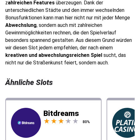
z
ahlreichen Features
überzeugen. Dank der
unterschiedlichen Städte und den immer wechselnden
Bonusfunktionen kann man hier nicht nur mit jeder Menge
Abwechslung
, sondern auch mit zahlreichen
Gewinnmöglichkeiten rechnen, die den Spielverlauf
besonders spannend gestalten. Aus diesem Grund würden
wir diesen Slot jedem empfehlen, der nach einem
kreativen und abwechslungsreichen Spiel
sucht, das
nicht nur die Straßenkunst feiert, sondern auch.
Ähnliche Slots
Bitdreams
★
★
★
★
★
★
★
★
★
★
80%