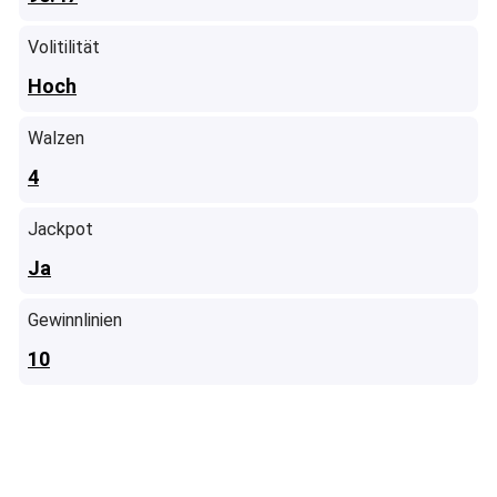
Volitilität
Hoch
Walzen
4
Jackpot
Ja
Gewinnlinien
10