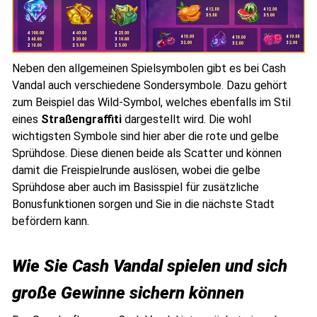
Neben den allgemeinen Spielsymbolen gibt es bei Cash
Vandal auch verschiedene Sondersymbole. Dazu gehört
zum Beispiel das Wild-Symbol, welches ebenfalls im Stil
eines
Straßengraffiti
dargestellt wird. Die wohl
wichtigsten Symbole sind hier aber die rote und gelbe
Sprühdose. Diese dienen beide als Scatter und können
damit die Freispielrunde auslösen, wobei die gelbe
Sprühdose aber auch im Basisspiel für zusätzliche
Bonusfunktionen sorgen und Sie in die nächste Stadt
befördern kann.
Wie Sie Cash Vandal spielen und sich
große Gewinne sichern können