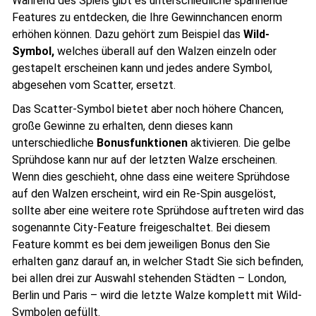
Während des Spiels gibt es unterschiedliche spannende
Features zu entdecken, die Ihre Gewinnchancen enorm
erhöhen können. Dazu gehört zum Beispiel das
Wild-
Symbol,
welches überall auf den Walzen einzeln oder
gestapelt erscheinen kann und jedes andere Symbol,
abgesehen vom Scatter, ersetzt.
Das Scatter-Symbol bietet aber noch höhere Chancen,
große Gewinne zu erhalten, denn dieses kann
unterschiedliche
Bonusfunktionen
aktivieren. Die gelbe
Sprühdose kann nur auf der letzten Walze erscheinen.
Wenn dies geschieht, ohne dass eine weitere Sprühdose
auf den Walzen erscheint, wird ein Re-Spin ausgelöst,
sollte aber eine weitere rote Sprühdose auftreten wird das
sogenannte City-Feature freigeschaltet. Bei diesem
Feature kommt es bei dem jeweiligen Bonus den Sie
erhalten ganz darauf an, in welcher Stadt Sie sich befinden,
bei allen drei zur Auswahl stehenden Städten – London,
Berlin und Paris – wird die letzte Walze komplett mit Wild-
Symbolen gefüllt.