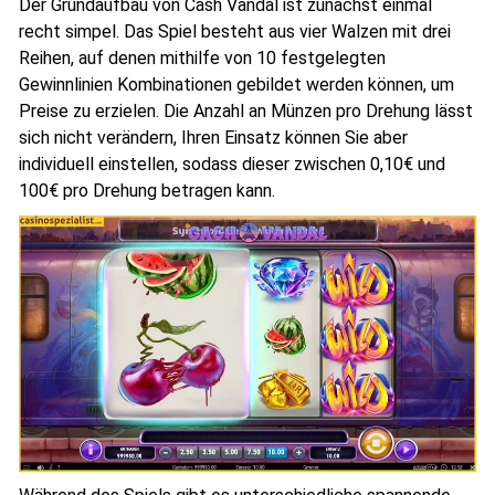
Der Grundaufbau von Cash Vandal ist zunächst einmal
recht simpel. Das Spiel besteht aus vier Walzen mit drei
Reihen, auf denen mithilfe von 10 festgelegten
Gewinnlinien Kombinationen gebildet werden können, um
Preise zu erzielen. Die Anzahl an Münzen pro Drehung lässt
sich nicht verändern, Ihren Einsatz können Sie aber
individuell einstellen, sodass dieser zwischen 0,10€ und
100€ pro Drehung betragen kann.