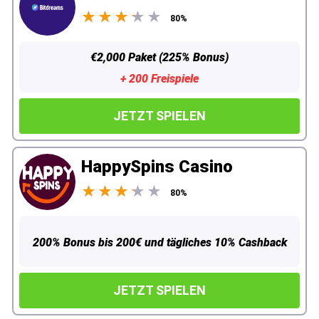
★
★
★
★
★
★
★
★
★
★
80%
€2,000 Paket (225% Bonus)
+ 200 Freispiele
JETZT SPIELEN
HappySpins Casino
★
★
★
★
★
★
★
★
★
★
80%
200% Bonus bis 200€ und tägliches 10% Cashback
JETZT SPIELEN