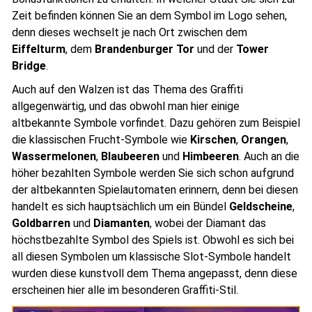
Zeit befinden können Sie an dem Symbol im Logo sehen,
denn dieses wechselt je nach Ort zwischen dem
Eiffelturm
, dem
Brandenburger Tor
und der
Tower
Bridge
.
Auch auf den Walzen ist das Thema des Graffiti
allgegenwärtig, und das obwohl man hier einige
altbekannte Symbole vorfindet. Dazu gehören zum Beispiel
die klassischen Frucht-Symbole wie
Kirschen
,
Orangen
,
Wassermelonen
,
Blaubeeren
und
Himbeeren
. Auch an die
höher bezahlten Symbole werden Sie sich schon aufgrund
der altbekannten Spielautomaten erinnern, denn bei diesen
handelt es sich hauptsächlich um ein Bündel
Geldscheine
,
Goldbarren
und
Diamanten
, wobei der Diamant das
höchstbezahlte Symbol des Spiels ist. Obwohl es sich bei
all diesen Symbolen um klassische Slot-Symbole handelt
wurden diese kunstvoll dem Thema angepasst, denn diese
erscheinen hier alle im besonderen Graffiti-Stil.