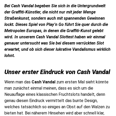
Bei Cash Vandal begeben Sie sich in die Untergrundwelt
der Graffiti-Künstler, die nicht nur mit jeder Menge
Straßenkunst, sondern auch mit spannenden Gewinnen
lockt. Dieses Spiel von Play’n Go führt Sie quer durch die
Metropolen Europas, in denen die Graffiti-Kunst gelebt
wird. In unserem Cash Vandal Slottest haben wir einmal
genauer untersucht was Sie bei diesem verrückten Slot
erwartet, und ob sich dieser lukrative Vandalismus wirklich
lohnt.
Unser erster Eindruck von Cash Vandal
Wenn man das
Cash Vandal
zum ersten Mal sieht könnte
man zunächst einmal meinen, dass es sich um die
Neuauflage eines klassischen Fruchtslots handelt, denn
genau diesen Eindruck vermittelt das bunte Design,
welches tatsächlich so einiges an Obst auf den Walzen zu
bieten hat. Bei näherem Hinsehen wird aber schnell klar,