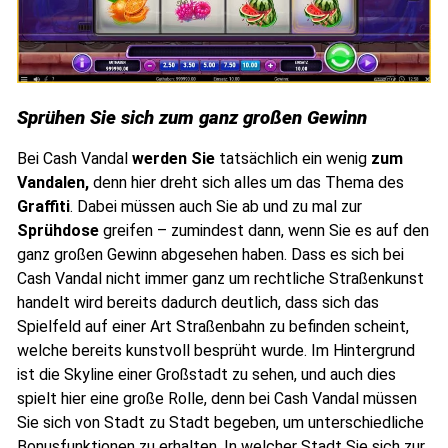
Sprühen Sie sich zum ganz großen Gewinn
Bei Cash Vandal
werden Sie
tatsächlich ein wenig
zum
Vandalen,
denn hier dreht sich alles um das Thema des
Graffiti
. Dabei müssen auch Sie ab und zu mal zur
Sprühdose
greifen – zumindest dann, wenn Sie es auf den
ganz großen Gewinn abgesehen haben. Dass es sich bei
Cash Vandal nicht immer ganz um rechtliche Straßenkunst
handelt wird bereits dadurch deutlich, dass sich das
Spielfeld auf einer Art Straßenbahn zu befinden scheint,
welche bereits kunstvoll besprüht wurde. Im Hintergrund
ist die Skyline einer Großstadt zu sehen, und auch dies
spielt hier eine große Rolle, denn bei Cash Vandal müssen
Sie sich von Stadt zu Stadt begeben, um unterschiedliche
Bonusfunktionen zu erhalten. In welcher Stadt Sie sich zur