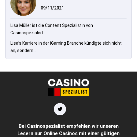
09/11/2021
Lisa Müller ist die Content Spezialistin von
Casinospezialist.
Lisa’s Karriere in der iGaming Branche kündigte sich nicht
an, sondern...
Bei Casinospezialist empfehlen wir unseren
Lesern nur Online Casinos mit einer gültigen