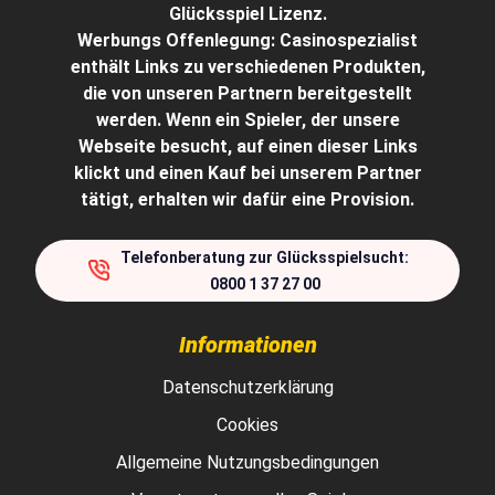
Glücksspiel Lizenz.
Werbungs Offenlegung: Casinospezialist
enthält Links zu verschiedenen Produkten,
die von unseren Partnern bereitgestellt
werden. Wenn ein Spieler, der unsere
Webseite besucht, auf einen dieser Links
klickt und einen Kauf bei unserem Partner
tätigt, erhalten wir dafür eine Provision.
Telefonberatung zur Glücksspielsucht:
0800 1 37 27 00
Informationen
Datenschutzerklärung
Cookies
Allgemeine Nutzungsbedingungen