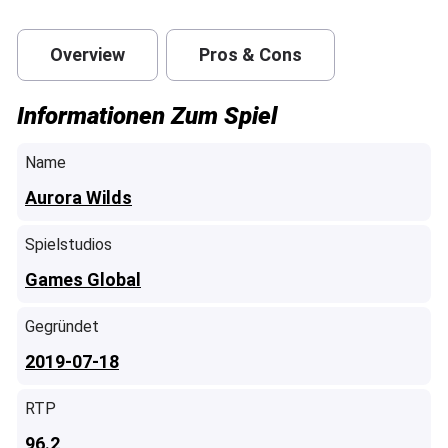
Overview
Pros & Cons
Informationen Zum Spiel
Name
Aurora Wilds
Spielstudios
Games Global
Gegründet
2019-07-18
RTP
96.2