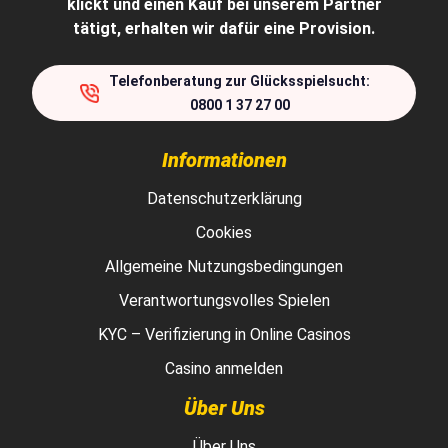
klickt und einen Kauf bei unserem Partner
tätigt, erhalten wir dafür eine Provision.
Telefonberatung zur Glücksspielsucht:
0800 1 37 27 00
Informationen
Datenschutzerklärung
Cookies
Allgemeine Nutzungsbedingungen
Verantwortungsvolles Spielen
KYC – Verifizierung in Online Casinos
Casino anmelden
Über Uns
Über Uns