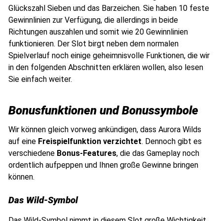
Glückszahl Sieben und das Barzeichen. Sie haben 10 feste
Gewinnlinien zur Verfügung, die allerdings in beide
Richtungen auszahlen und somit wie 20 Gewinnlinien
funktionieren. Der Slot birgt neben dem normalen
Spielverlauf noch einige geheimnisvolle Funktionen, die wir
in den folgenden Abschnitten erklären wollen, also lesen
Sie einfach weiter.
Bonusfunktionen und Bonussymbole
Wir können gleich vorweg ankündigen, dass Aurora Wilds
auf eine
Freispielfunktion
verzichtet
. Dennoch gibt es
verschiedene
Bonus-Features
, die das Gameplay noch
ordentlich aufpeppen und Ihnen große Gewinne bringen
können.
Das Wild-Symbol
Das Wild-Symbol nimmt in diesem Slot große Wichtigkeit