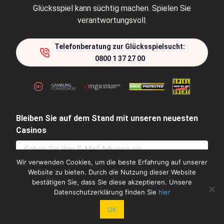
Glücksspiel kann süchtig machen. Spielen Sie
verantwortungsvoll.
Telefonberatung zur Glücksspielsucht:
0800 1 37 27 00
Bleiben Sie auf dem Stand mit unseren neuesten
Casinos
Wir verwenden Cookies, um die beste Erfahrung auf unserer
Website zu bieten. Durch die Nutzung dieser Website
Abonnieren
bestätigen Sie, dass Sie diese akzeptieren. Unsere
Datenschutzerklärung finden Sie
hier
Copyright © Casinospezialist.com 2022
OK