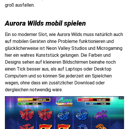
groß ausfallen.
Aurora Wilds mobil spielen
Ein so moderner Slot, wie Aurora Wilds muss natürlich auch
auf mobilen Geräten ohne Probleme funktionieren und
glücklicherweise ist Neon Valley Studios und Microgaming
hier ein wahres Kunststück gelungen. Die Farben und
Designs sehen auf kleineren Bildschirmen beinahe noch
einen Tick besser aus, als auf Laptops oder Desktop
Computern und so können Sie jederzeit ein Spielchen
wagen, ohne dass ein zusätzlicher Download oder
dergleichen notwendig wäre.