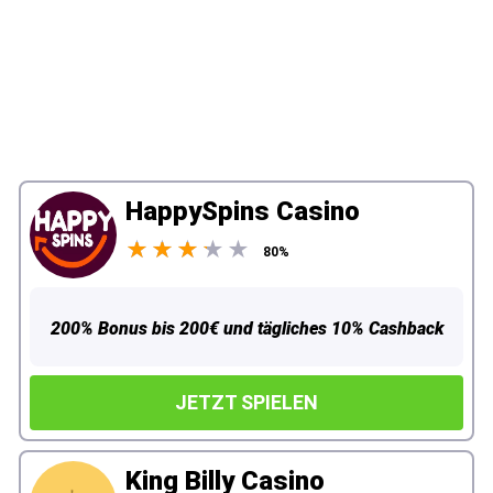
HappySpins Casino
★
★
★
★
★
★
★
★
★
★
80%
200% Bonus bis 200€ und tägliches 10% Cashback
JETZT SPIELEN
King Billy Casino