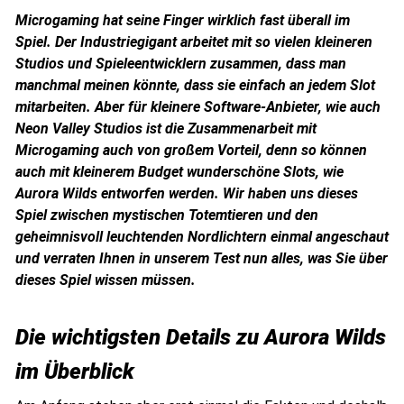
Microgaming hat seine Finger wirklich fast überall im
Spiel. Der Industriegigant arbeitet mit so vielen kleineren
Studios und Spieleentwicklern zusammen, dass man
manchmal meinen könnte, dass sie einfach an jedem Slot
mitarbeiten. Aber für kleinere Software-Anbieter, wie auch
Neon Valley Studios ist die Zusammenarbeit mit
Microgaming auch von großem Vorteil, denn so können
auch mit kleinerem Budget wunderschöne Slots, wie
Aurora Wilds entworfen werden. Wir haben uns dieses
Spiel zwischen mystischen Totemtieren und den
geheimnisvoll leuchtenden Nordlichtern einmal angeschaut
und verraten Ihnen in unserem Test nun alles, was Sie über
dieses Spiel wissen müssen.
Die wichtigsten Details zu Aurora Wilds
im Überblick