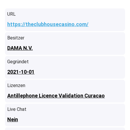
URL
https://theclubhousecasino.com/
Besitzer
DAMA N.V.
Gegründet
2021-10-01
Lizenzen
Antillephone Licence Validation Curacao
Live Chat
Nein