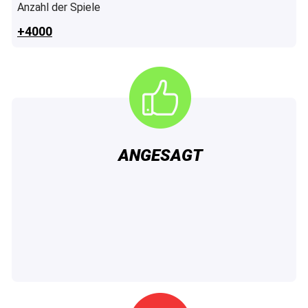
Anzahl der Spiele
+4000
ANGESAGT