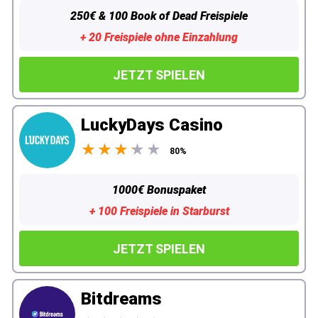
250€ & 100 Book of Dead Freispiele
+ 20 Freispiele ohne Einzahlung
JETZT SPIELEN
LuckyDays Casino
★
★
★
★
★
★
★
★
★
★
80%
1000€ Bonuspaket
+ 100 Freispiele in Starburst
JETZT SPIELEN
Bitdreams