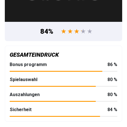
84%
★
★
★
★
★
★
★
★
★
★
GESAMTEINDRUCK
Bonus programm
86 %
Spielauswahl
80 %
Auszahlungen
80 %
Sicherheit
84 %