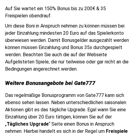
Auf Sie wartet ein 150% Bonus bis zu 200€ & 35
Freispielen obendrauf.
Um diese Boni in Anspruch nehmen zu können müssen bei
jeder Einzahlung mindesten 20 Euro auf das Spielerkonto
überwiesen werden. Damit Bonusgelder ausgezahlt werden
können müssen Einzahlung und Bonus 35x durchgespielt
werden. Beachten Sie auch die auf der Webseite
Aufgelisteten Spiele, die nur teilweise oder gar nicht an die
Bedingungen angerechnet werden.
Weitere Bonusangebote bei Gate777
Das regelmäßige Bonusprogramm von Gate777 kann sich
ebenso sehen lassen. Neben unterschiedlichen saisonalen
Aktionen gibt es das tägliche Upgrade. Egal wann Sie eine
Einzahlung über 20 Euro tätigen, können Sie auf der
„
Tägliches Upgrade
“ Seite einen Bonus in Anspruch
nehmen. Hierbei handelt es sich in der Regel um
Freispiele