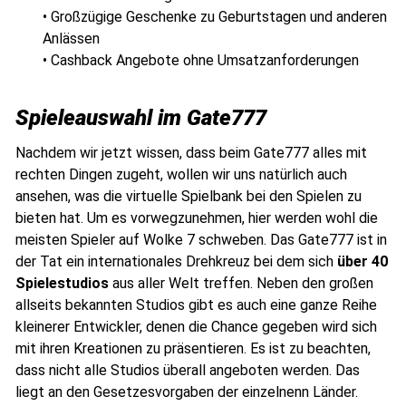
• Großzügige Geschenke zu Geburtstagen und anderen
Anlässen
• Cashback Angebote ohne Umsatzanforderungen
Spieleauswahl im Gate777
Nachdem wir jetzt wissen, dass beim Gate777 alles mit
rechten Dingen zugeht, wollen wir uns natürlich auch
ansehen, was die virtuelle Spielbank bei den Spielen zu
bieten hat. Um es vorwegzunehmen, hier werden wohl die
meisten Spieler auf Wolke 7 schweben. Das Gate777 ist in
der Tat ein internationales Drehkreuz bei dem sich
über 40
Spielestudios
aus aller Welt treffen. Neben den großen
allseits bekannten Studios gibt es auch eine ganze Reihe
kleinerer Entwickler, denen die Chance gegeben wird sich
mit ihren Kreationen zu präsentieren. Es ist zu beachten,
dass nicht alle Studios überall angeboten werden. Das
liegt an den Gesetzesvorgaben der einzelnenn Länder.