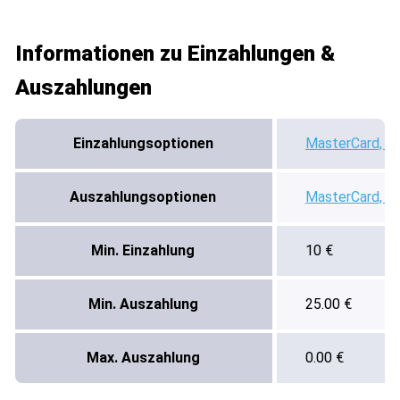
Informationen zu Einzahlungen &
Auszahlungen
Einzahlungsoptionen
MasterCard,
Sk
Auszahlungsoptionen
MasterCard,
Sk
Min. Einzahlung
10 €
Min. Auszahlung
25.00 €
Max. Auszahlung
0.00 €