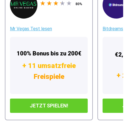
★
★
★
★
★
★
★
★
★
★
80%
Mr Vegas Test lesen
Bitdreams T
100% Bonus bis zu 200€
€2,0
+ 11 umsatzfreie
+ 2
Freispiele
JETZT SPIELEN!
JE