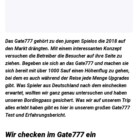
Das Gate777 gehört zu den jungen Spielos die 2018 auf
den Markt drängten. Mit einem interessanten Konzept
versuchen die Betreiber die Besucher auf ihre Seite zu
ziehen. Begeben sie sich an das Gate777 und machen sie
sich bereit mit über 1000 Sauf einen Höhenflug zu gehen,
bei dem es auch während der Reise jede Menge Upgrades
gibt. Was Spieler aus Deutschland nach dem einchecken
erwartet, wollten wir ganz genau untersuchen und haben
unseren Bordingpass gesichert. Was wir auf unserem Trip
alles erlebt haben gibt es hier in unserem großen Gate777
Test und Erfahrungsbericht.
Wir checken im Gate777 ein