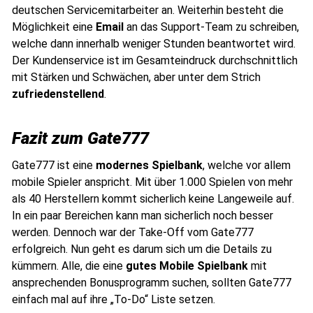
deutschen Servicemitarbeiter an. Weiterhin besteht die
Möglichkeit eine
Email
an das Support-Team zu schreiben,
welche dann innerhalb weniger Stunden beantwortet wird.
Der Kundenservice ist im Gesamteindruck durchschnittlich
mit Stärken und Schwächen, aber unter dem Strich
zufriedenstellend
.
Fazit zum Gate777
Gate777 ist eine
modernes Spielbank
, welche vor allem
mobile Spieler anspricht. Mit über 1.000 Spielen von mehr
als 40 Herstellern kommt sicherlich keine Langeweile auf.
In ein paar Bereichen kann man sicherlich noch besser
werden. Dennoch war der Take-Off vom Gate777
erfolgreich. Nun geht es darum sich um die Details zu
kümmern. Alle, die eine
gutes Mobile Spielbank
mit
ansprechenden Bonusprogramm suchen, sollten Gate777
einfach mal auf ihre „To-Do“ Liste setzen.