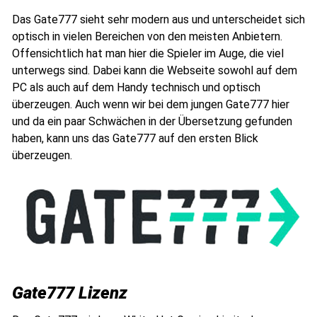
Das Gate777 sieht sehr modern aus und unterscheidet sich
optisch in vielen Bereichen von den meisten Anbietern.
Offensichtlich hat man hier die Spieler im Auge, die viel
unterwegs sind. Dabei kann die Webseite sowohl auf dem
PC als auch auf dem Handy technisch und optisch
überzeugen. Auch wenn wir bei dem jungen Gate777 hier
und da ein paar Schwächen in der Übersetzung gefunden
haben, kann uns das Gate777 auf den ersten Blick
überzeugen.
Gate777 Lizenz