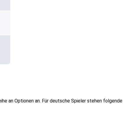
eihe an Optionen an. Für deutsche Spieler stehen folgende