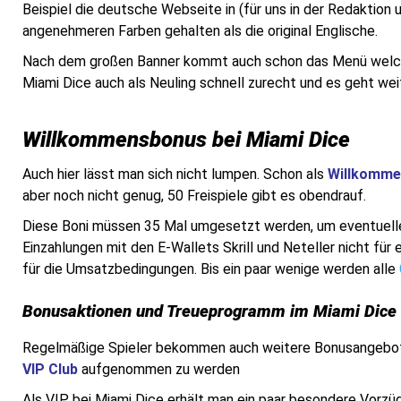
Beispiel die deutsche Webseite in (für uns in der Redaktion
angenehmeren Farben gehalten als die original Englische.
Nach dem großen Banner kommt auch schon das Menü welches
Miami Dice auch als Neuling schnell zurecht und es geht weit
Willkommensbonus bei Miami Dice
Auch hier lässt man sich nicht lumpen. Schon als
Willkomm
aber noch nicht genug, 50 Freispiele gibt es obendrauf.
Diese Boni müssen 35 Mal umgesetzt werden, um eventuell
Einzahlungen mit den E-Wallets Skrill und Neteller nicht für 
für die Umsatzbedingungen. Bis ein paar wenige werden alle
Bonusaktionen und Treueprogramm im Miami Dice
Regelmäßige Spieler bekommen auch weitere Bonusangebote,
VIP Club
aufgenommen zu werden
Als VIP bei Miami Dice erhält man ein paar besondere Vorzü