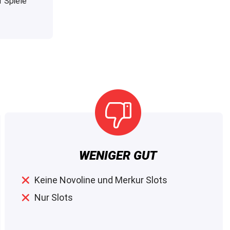
r Spiele
WENIGER GUT
Keine Novoline und Merkur Slots
Nur Slots