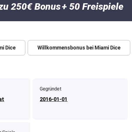
 zu 250€ Bonus
+ 50 Freispiele
mi Dice
Willkommensbonus bei Miami Dice
Gegründet
at
2016-01-01