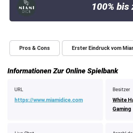
100% bis
Pros & Cons
Erster Eindruck vom Mia
Informationen Zur Online Spielbank
URL
Besitzer
https://www.miamidice.com
White H
Gaming