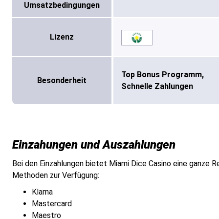
Umsatzbedingungen
Lizenz
Top Bonus Programm,
Besonderheit
Schnelle Zahlungen
Einzahungen und Auszahlungen
Bei den Einzahlungen bietet Miami Dice Casino eine ganze R
Methoden zur Verfügung:
Klarna
Mastercard
Maestro