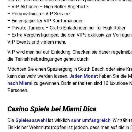
– VIP Aktionen – High Roller Angebote
– Personalisierter VIP Service
– Ein engagierter VIP Kontomanager
– Private Turniere – Gratis Einladungen nur für High Roller
– Extra Vergünstigungen, die den VIPs exklusiv zur Verfügun
VIP Events und vielem mehr.
VIP wird man nur auf Einladung. Checken sie daher regelmäßi
die Teilnahmebedingungen genau durch.
Möchten Sie einen Spaziergang in South Beach oder eine Kr
kann das wahr werden lassen.
Jeden Monat
haben Sie die M
nach Miami
zu gewinnen. Darin enthalten sind 10 luxuriöse 
Personen.
Casino Spiele bei Miami Dice
Die
Spieleauswahl
ist wirklich
sehr umfangreich
. Wir zähl
Ein kleiner Wehrmutstropfen ist jedoch, dass man auf die i