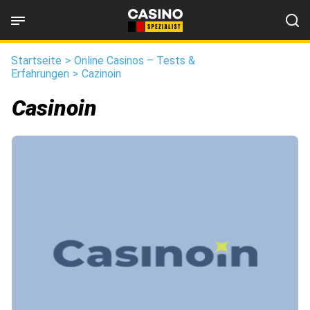
Startseite
>
Online Casinos – Tests &
Erfahrungen
>
Cazinoin
Casinoin