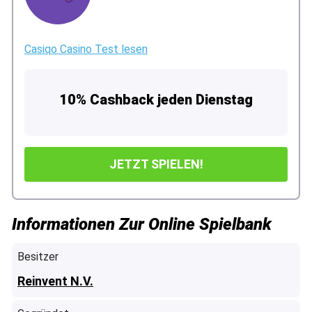
Casiqo Casino Test lesen
10% Cashback jeden Dienstag
JETZT SPIELEN!
Informationen Zur Online Spielbank
Besitzer
Reinvent N.V.