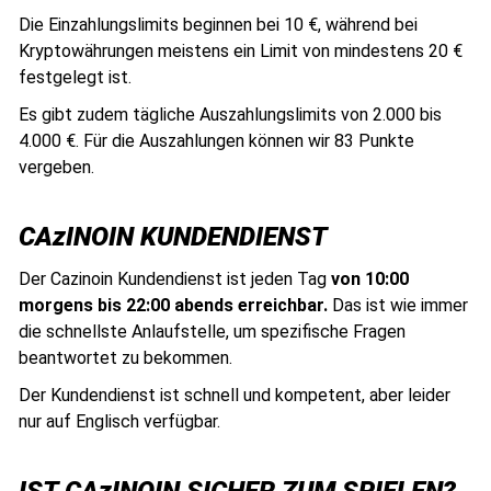
Die Einzahlungslimits beginnen bei 10 €, während bei
Kryptowährungen meistens ein Limit von mindestens 20 €
festgelegt ist.
Es gibt zudem tägliche Auszahlungslimits von 2.000 bis
4.000 €. Für die Auszahlungen können wir 83 Punkte
vergeben.
CAzINOIN KUNDENDIENST
Der Cazinoin Kundendienst ist jeden Tag
von 10:00
morgens bis 22:00 abends erreichbar.
Das ist wie immer
die schnellste Anlaufstelle, um spezifische Fragen
beantwortet zu bekommen.
Der Kundendienst ist schnell und kompetent, aber leider
nur auf Englisch verfügbar.
IST CAzINOIN SICHER ZUM SPIELEN?