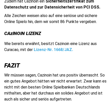
Zudem hat Cazinoin ein
Sicherheitszertifikat zum
Datenschutz und zur Datensicherheit von PCI DSS.
Alle Zeichen weisen also auf eine seriöse und sichere
Online Spielo hin, dem wir somit 86 Punkte vergeben.
CAzINOIN LIZENZ
Wie bereits erwähnt, besitzt Cazinoin eine Lizenz aus
Curacao, mit der
Lizenz-Nr. 1668/JAZ.
FAZIT
Wir müssen sagen, Cazinoin hat uns positiv überrascht. So
ein gutes Angebot hätten wir nicht erwartet. Zwar kann es
nicht mit den besten Online Spielbanken Deutschlands
mithalten, aber hat durchaus ein solides Angebot und ist
auch als sicher und seriös aufgetreten.