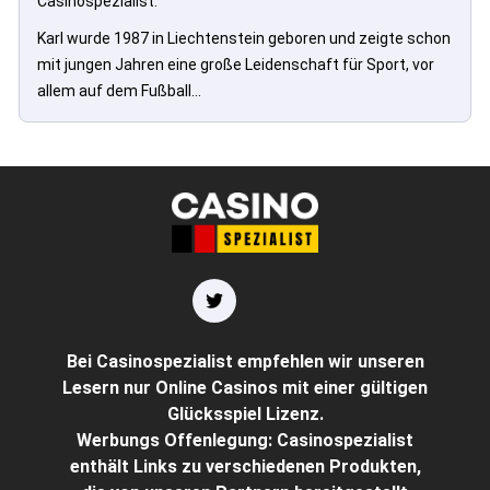
Casinospezialist.
Karl wurde 1987 in Liechtenstein geboren und zeigte schon
mit jungen Jahren eine große Leidenschaft für Sport, vor
allem auf dem Fußball...
Bei Casinospezialist empfehlen wir unseren
Lesern nur Online Casinos mit einer gültigen
Glücksspiel Lizenz.
Werbungs Offenlegung: Casinospezialist
enthält Links zu verschiedenen Produkten,