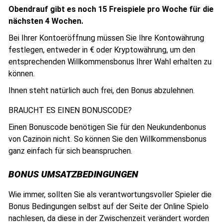
Obendrauf gibt es noch 15 Freispiele pro Woche für die
nächsten 4 Wochen.
Bei Ihrer Kontoeröffnung müssen Sie Ihre Kontowährung
festlegen, entweder in € oder Kryptowährung, um den
entsprechenden Willkommensbonus Ihrer Wahl erhalten zu
können.
Ihnen steht natürlich auch frei, den Bonus abzulehnen.
BRAUCHT ES EINEN BONUSCODE?
Einen Bonuscode benötigen Sie für den Neukundenbonus
von Cazinoin nicht. So können Sie den Willkommensbonus
ganz einfach für sich beanspruchen.
BONUS UMSATZBEDINGUNGEN
Wie immer, sollten Sie als verantwortungsvoller Spieler die
Bonus Bedingungen selbst auf der Seite der Online Spielo
nachlesen, da diese in der Zwischenzeit verändert worden