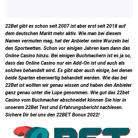
22Bet gibt es schon seit 2007 ist aber erst seit 2018 auf
dem deutschen Markt mehr aktiv. Wie man bei diesem
Namen vermuten mag, hat der Anbieter seine Wurzeln bei
den Sportwetten. Schon vor einigen Jahren kam dann das
Online Casino hinzu. Bei einigen Buchmachern ist es ja so,
dass das Online Casino nur ein Add-On ist und auch als
solches behandelt wird. Es gibt aber auch einige, bei denen
beide Sparten ebenwertig behandelt werden. Wie das bei
22Bet ist wollten wir genau wissen und haben den Anbieter
ganz genau unter die Lupe genommen. Wie gut das 22bet
Casino vom Buchmacher abschneidet können Sie hier in
unserem 22Bet Test und Erfahrungsbericht nachlesen.
Sichere Dir bei uns den 22BET Bonus 2022!