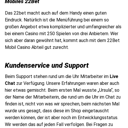
Mobiles 22Bet
Das 22bet macht auch auf dem Handy einen guten
Eindruck. Natürlich ist die Menüführung bei einem so
großen Angebot etwa komplizierter und umfangreicher als
bei einem Casino mit 250 Spielen von drei Anbietern. Wer
sich aber daran gewöhnt hat, kommt auch mit dem 22Bet
Mobil Casino Abteil gut zurecht.
Kundenservice und Support
Beim Support stehen rund um die Uhr Mitarbeiter im
Live
Chat
zur Verfügung. Unsere Erfahrungen waren aber auch
hier etwas gemischt. Beim ersten Mal wusste „Ursula“, so
der Name der Mitarbeiterin, die rund um die Uhr im Chat zu
finden ist, nicht von was wir sprechen, beim nächsten Mal
wurde uns gesagt, dass diese im Shop eingetauscht
werden können, der ist aber noch im Entwicklungsstatus.
Wir werden das auf jeden Fall verfolgen. Bei Fragen zu