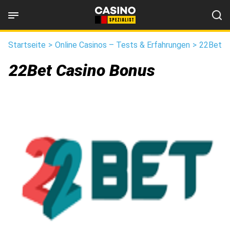
Startseite
>
Online Casinos – Tests & Erfahrungen
>
22Bet
22Bet Casino Bonus