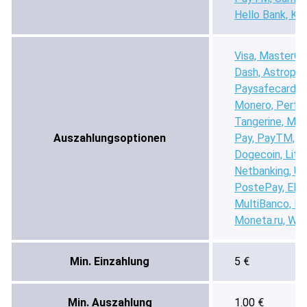
Hello Bank,
Kn
Visa,
MasterCa
Dash,
Astropay
Paysafecard,
N
Monero,
Perfe
Tangerine,
Mon
Auszahlungsoptionen
Pay,
PayTM,
E
Dogecoin,
Lite
Netbanking,
UP
PostePay,
EPS
MultiBanco,
BP
Moneta.ru,
We
Min. Einzahlung
5 €
Min. Auszahlung
1.00 €