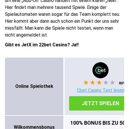
um eine „Add-On“ Casino handelt mit einem klaren „Nein“.
Hier findet man mehrere tausend Spiele. Einige der
Spielautomaten waren sogar für das Team komplett neu.
Hier kommt aber dann auch schon ein Punkt der uns sehr
missfällt. Man kann die Spiele nicht testen, wenn man
nicht angemeldet ist.
Gibt es JetX im 22bet Casino? Ja!!
★
★
★
★
★
★
★
★
★
★
80%
Online Spielothek
Cbet Casino Test lesen
JETZT SPIELEN
100% BONUS BIS ZU 500
Wilkommensbonus