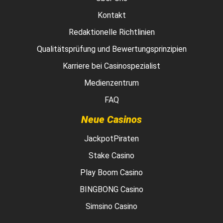
Kontakt
Redaktionelle Richtlinien
Qualitätsprüfung und Bewertungsprinzipien
Karriere bei Casinospezialist
Medienzentrum
FAQ
Neue Casinos
JackpotPiraten
Stake Casino
Play Boom Casino
BINGBONG Casino
Simsino Casino