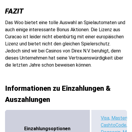
FAZIT
Das Woo bietet eine tolle Auswahl an Spielautomaten und
auch einige interessante Bonus Aktionen.
Die Lizenz aus
Curacao ist leider nicht ebenbürtig mit einer europäischen
Lizenz und bietet nicht den gleichen Spielerschutz.
Jedoch sind wir bei Casinos von Direx N.V. beruhigt, denn
dieses Unternehmen hat seine Vertrauenswürdigkeit über
die letzten Jahre schon beweisen können.
Informationen zu Einzahlungen &
Auszahlungen
Visa,
MasterCa
CashtoCode,
B
Einzahlungsoptionen