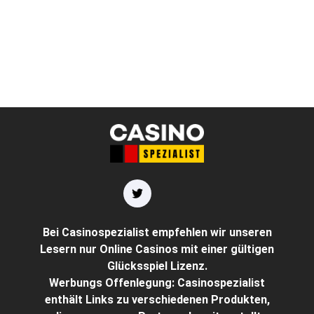
Bei Casinospezialist empfehlen wir unseren
Lesern nur Online Casinos mit einer gültigen
Glücksspiel Lizenz.
Werbungs Offenlegung: Casinospezialist
enthält Links zu verschiedenen Produkten,