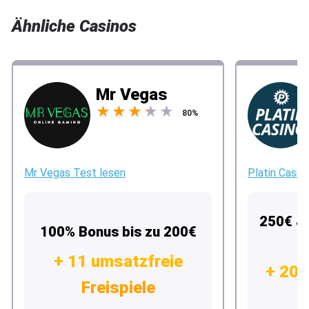
Ähnliche Casinos
Mr Vegas
★
★
★
★
★
★
★
★
★
★
80%
Mr Vegas Test lesen
Platin Casin
250€ &
100% Bonus bis zu 200€
+ 11 umsatzfreie
+ 20 
Freispiele