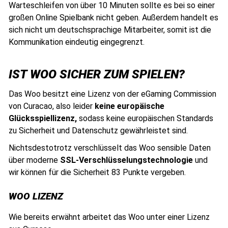
Warteschleifen von über 10 Minuten sollte es bei so einer
großen Online Spielbank nicht geben. Außerdem handelt es
sich nicht um deutschsprachige Mitarbeiter, somit ist die
Kommunikation eindeutig eingegrenzt.
IST WOO SICHER ZUM SPIELEN?
Das Woo besitzt eine Lizenz von der eGaming Commission
von Curacao, also leider
keine europäische
Glücksspiellizenz,
sodass keine europäischen Standards
zu Sicherheit und Datenschutz gewährleistet sind.
Nichtsdestotrotz verschlüsselt das Woo sensible Daten
über moderne
SSL-Verschlüsselungstechnologie
und
wir können für die Sicherheit 83 Punkte vergeben.
WOO LIZENZ
Wie bereits erwähnt arbeitet das Woo unter einer Lizenz