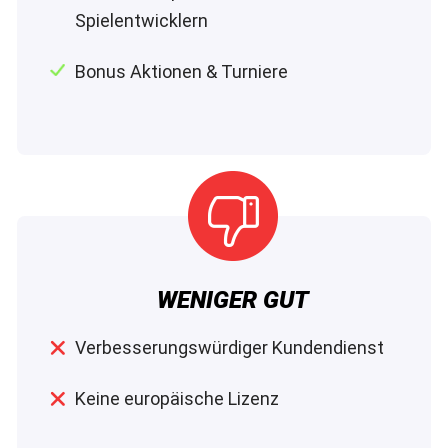
Spielentwicklern
Bonus Aktionen & Turniere
WENIGER GUT
Verbesserungswürdiger Kundendienst
Keine europäische Lizenz