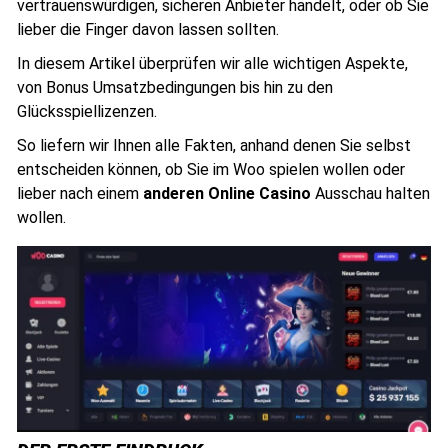
vertrauenswürdigen, sicheren Anbieter handelt, oder ob Sie
lieber die Finger davon lassen sollten.
In diesem Artikel überprüfen wir alle wichtigen Aspekte,
von Bonus Umsatzbedingungen bis hin zu den
Glücksspiellizenzen.
So liefern wir Ihnen alle Fakten, anhand denen Sie selbst
entscheiden können, ob Sie im Woo spielen wollen oder
lieber nach einem
anderen Online Casino
Ausschau halten
wollen.