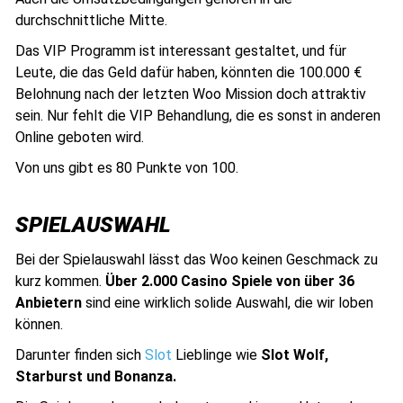
durchschnittliche Mitte.
Das VIP Programm ist interessant gestaltet, und für
Leute, die das Geld dafür haben, könnten die 100.000 €
Belohnung nach der letzten Woo Mission doch attraktiv
sein. Nur fehlt die VIP Behandlung, die es sonst in anderen
Online geboten wird.
Von uns gibt es 80 Punkte von 100.
SPIELAUSWAHL
Bei der Spielauswahl lässt das Woo keinen Geschmack zu
kurz kommen.
Über 2.000 Casino Spiele von über 36
Anbietern
sind eine wirklich solide Auswahl, die wir loben
können.
Darunter finden sich
Slot
Lieblinge wie
Slot Wolf,
Starburst
und
Bonanza
.