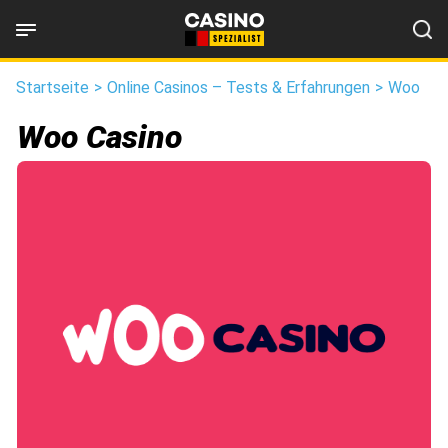
Startseite
>
Online Casinos – Tests & Erfahrungen
>
Woo
Woo Casino