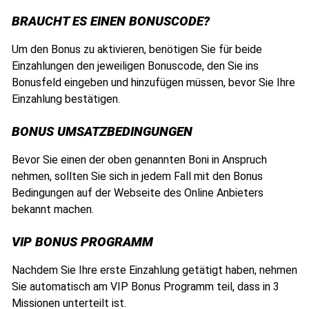
BRAUCHT ES EINEN BONUSCODE?
Um den Bonus zu aktivieren, benötigen Sie für beide
Einzahlungen den jeweiligen Bonuscode, den Sie ins
Bonusfeld eingeben und hinzufügen müssen, bevor Sie Ihre
Einzahlung bestätigen.
BONUS UMSATZBEDINGUNGEN
Bevor Sie einen der oben genannten Boni in Anspruch
nehmen, sollten Sie sich in jedem Fall mit den Bonus
Bedingungen auf der Webseite des Online Anbieters
bekannt machen.
VIP BONUS PROGRAMM
Nachdem Sie Ihre erste Einzahlung getätigt haben, nehmen
Sie automatisch am VIP Bonus Programm teil, dass in 3
Missionen unterteilt ist.