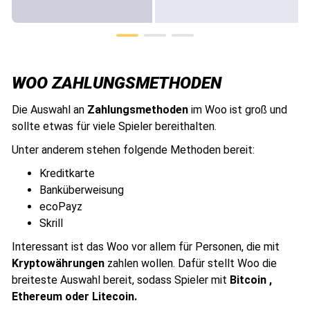
WOO ZAHLUNGSMETHODEN
Die Auswahl an
Zahlungsmethoden
im Woo ist groß und
sollte etwas für viele Spieler bereithalten.
Unter anderem stehen folgende Methoden bereit:
Kreditkarte
Banküberweisung
ecoPayz
Skrill
Interessant ist das Woo vor allem für Personen, die mit
Kryptowährungen
zahlen wollen. Dafür stellt Woo die
breiteste Auswahl bereit, sodass Spieler mit
Bitcoin ,
Ethereum oder Litecoin.