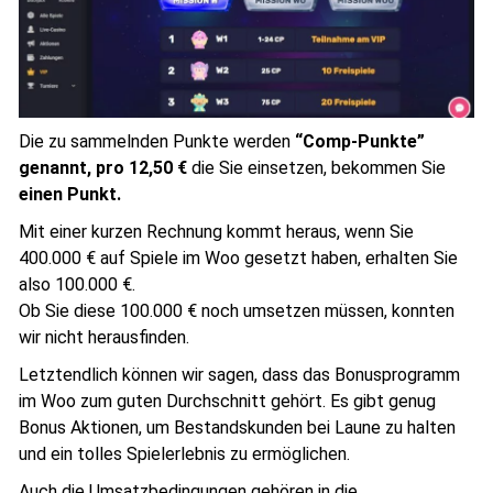
Die zu sammelnden Punkte werden
“Comp-Punkte”
genannt, pro 12,50 €
die Sie einsetzen, bekommen Sie
einen Punkt.
Mit einer kurzen Rechnung kommt heraus, wenn Sie
400.000 € auf Spiele im Woo gesetzt haben, erhalten Sie
also 100.000 €.
Ob Sie diese 100.000 € noch umsetzen müssen, konnten
wir nicht herausfinden.
Letztendlich können wir sagen, dass das Bonusprogramm
im Woo zum guten Durchschnitt gehört. Es gibt genug
Bonus Aktionen, um Bestandskunden bei Laune zu halten
und ein tolles Spielerlebnis zu ermöglichen.
Auch die Umsatzbedingungen gehören in die