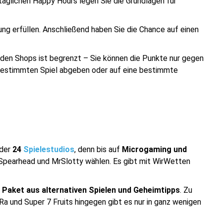
 täglichen Happy Hours legen Sie die Grundlagen für
ung erfüllen. Anschließend haben Sie die Chance auf einen
den Shops ist begrenzt – Sie können die Punkte nur gegen
 bestimmten Spiel abgeben oder auf eine bestimmte
 der
24
Spielestudios
, denn bis auf
Microgaming und
Spearhead und MrSlotty wählen. Es gibt mit WirWetten
Paket aus alternativen Spielen und Geheimtipps
. Zu
a und Super 7 Fruits hingegen gibt es nur in ganz wenigen