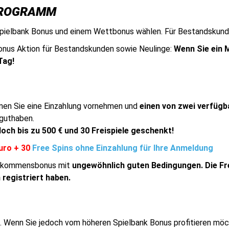
PROGRAMM
ielbank Bonus und einem Wettbonus wählen. Für Bestandskunden
Bonus Aktion für Bestandskunden sowie Neulinge:
Wenn Sie ein 
Tag!
nen Sie eine Einzahlung vornehmen und
einen von zwei verfüg
sguthaben.
och bis zu 500 € und 30 Freispiele geschenkt!
uro + 30
Free Spins ohne Einzahlung für Ihre Anmeldung
illkommensbonus mit
ungewöhnlich guten Bedingungen. Die Fr
registriert haben.
. Wenn Sie jedoch vom höheren Spielbank Bonus profitieren möch