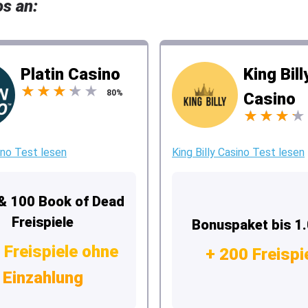
os an:
Platin Casino
King Bill
★
★
★
★
★
★
★
★
★
★
80%
Casino
★
★
★
★
★
★
★
★
ino Test lesen
King Billy Casino Test lesen
& 100 Book of Dead
Freispiele
Bonuspaket bis 1
 Freispiele ohne
+ 200 Freispi
Einzahlung