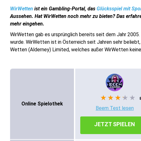
WirWetten
ist ein Gambling-Portal, das
Glücksspiel mit Spo
Aussehen. Hat WirWetten noch mehr zu bieten? Das erfahre
mehr eingehen.
WirWetten gab es ursprünglich bereits seit dem Jahr 2005. 
wurde. WirWetten ist in Österreich seit Jahren sehr belieb
Wetten (Alderney) Limited, welches außer WirWetten keine 
★
★
★
★
★
★
★
★
★
★
Online Spielothek
Beem Test lesen
JETZT SPIELEN