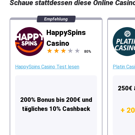
Schaue stattdessen diese Online Casin
Empfehlung
HappySpins
Casino
★
★
★
★
★
★
★
★
★
★
80%
HappySpins Casino Test lesen
Platin Cas
250€ 
200% Bonus bis 200€ und
tägliches 10% Cashback
+ 20