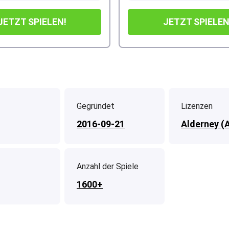
JETZT SPIELEN!
JETZT SPIELEN
Gegründet
Lizenzen
2016-09-21
Alderney (
Anzahl der Spiele
1600+