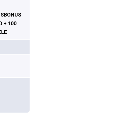
%
NSBONUS
O + 100
ELE