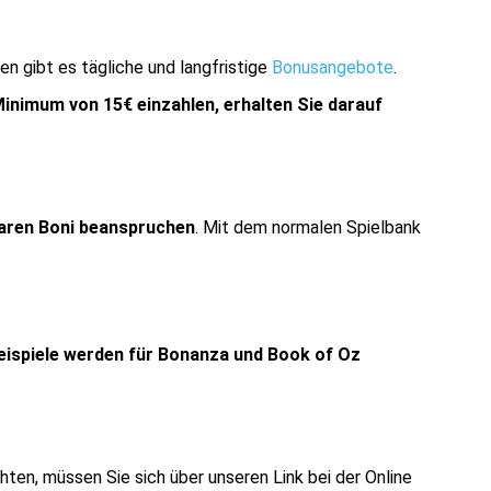
 gibt es tägliche und langfristige
Bonusangebote
.
Minimum von 15€ einzahlen, erhalten Sie darauf
baren Boni beanspruchen
. Mit dem normalen Spielbank
eispiele werden für Bonanza und Book of Oz
ten, müssen Sie sich über unseren Link bei der Online