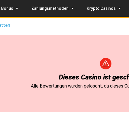
o Bonus
Zahlungsmethoden
Krypto Casinos
etten
Dieses Casino ist gesc
Alle Bewertungen wurden gelöscht, da dieses Cas