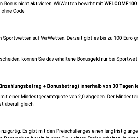
n Bonus nicht aktivieren. WirWetten bewirbt mit
WELCOME100 au
 ohne Code.
 Sportwetten auf WirWetten. Derzeit gibt es bis zu 100 Euro gr
ntscheiden, können Sie das erhaltene Bonusgeld nur bei Sportwet
nzahlungsbetrag + Bonusbetrag) innerhalb von 30 Tagen l
t einer Mindestgesamtquote von 2,0 abgeben. Der Mindesteinza
 überall gleich.
zigartig: Es gibt mit den Preischallenges einen langfristig an