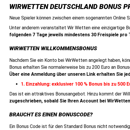
WIRWETTEN DEUTSCHLAND BONUS 
Neue Spieler können zwischen einem sogenannten Online Sp
Unter anderem veranstaltet Wir Wetten eine einzigartige 
folgenden 7 Tage jeweils mindestens 30 Freispiele pro 
WIRWETTEN
WILLKOMMENSBONUS
Nachdem Sie ein Konto bei WirWetten angelegt haben, kön
Bonus erhalten Sie normalerweise bis zu 200 Euro an Bonu
Über eine Anmeldung über unseren Link erhalten Sie jed
1. Einzahlung: exklusiver 100 % Bonus bis zu 500 E
Das ist ein attraktives Bonusangebot. Hinzu kommt der W
zugeschrieben, sobald Sie Ihren Account bei WirWetten 
BRAUCHT ES EINEN BONUSCODE?
Ein Bonus Code ist für den Standard Bonus nicht notwendig