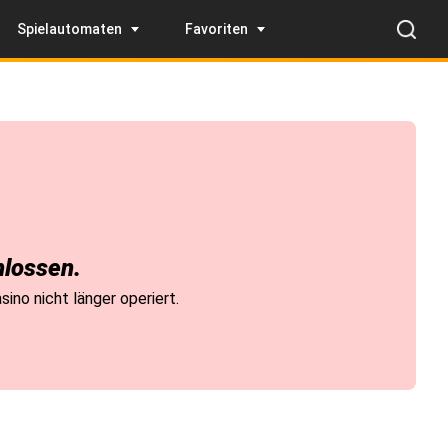
Spielautomaten
Favoriten
hlossen.
ino nicht länger operiert.