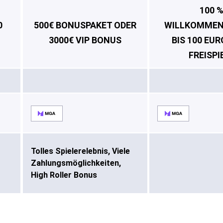
100 
0
500€ BONUSPAKET ODER
WILLKOMME
3000€ VIP BONUS
BIS 100 EUR
FREISPI
Tolles Spielerelebnis, Viele
Zahlungsmöglichkeiten,
High Roller Bonus