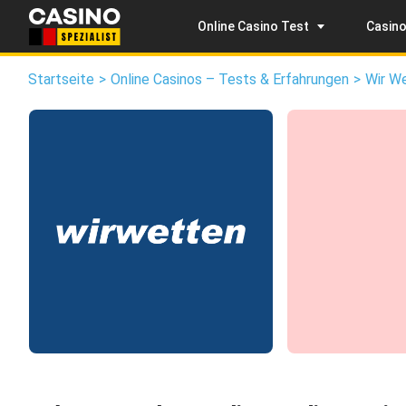
Online Casino Test
Casin
Startseite
>
Online Casinos – Tests & Erfahrungen
>
Wir W