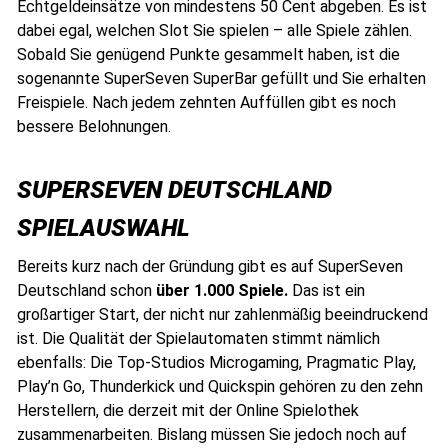
Echtgeldeinsätze von mindestens 50 Cent abgeben. Es ist
dabei egal, welchen Slot Sie spielen – alle Spiele zählen.
Sobald Sie genügend Punkte gesammelt haben, ist die
sogenannte SuperSeven SuperBar gefüllt und Sie erhalten
Freispiele. Nach jedem zehnten Auffüllen gibt es noch
bessere Belohnungen.
SUPERSEVEN DEUTSCHLAND
SPIELAUSWAHL
Bereits kurz nach der Gründung gibt es auf SuperSeven
Deutschland schon
über 1.000 Spiele.
Das ist ein
großartiger Start, der nicht nur zahlenmäßig beeindruckend
ist. Die Qualität der Spielautomaten stimmt nämlich
ebenfalls: Die Top-Studios Microgaming, Pragmatic Play,
Play’n Go, Thunderkick und Quickspin gehören zu den zehn
Herstellern, die derzeit mit der Online Spielothek
zusammenarbeiten. Bislang müssen Sie jedoch noch auf