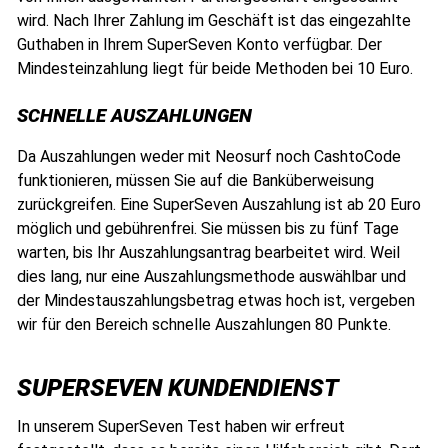
wird. Nach Ihrer Zahlung im Geschäft ist das eingezahlte
Guthaben in Ihrem SuperSeven Konto verfügbar. Der
Mindesteinzahlung liegt für beide Methoden bei 10 Euro.
SCHNELLE AUSZAHLUNGEN
Da Auszahlungen weder mit Neosurf noch CashtoCode
funktionieren, müssen Sie auf die Banküberweisung
zurückgreifen. Eine SuperSeven Auszahlung ist ab 20 Euro
möglich und gebührenfrei. Sie müssen bis zu fünf Tage
warten, bis Ihr Auszahlungsantrag bearbeitet wird. Weil
dies lang, nur eine Auszahlungsmethode auswählbar und
der Mindestauszahlungsbetrag etwas hoch ist, vergeben
wir für den Bereich schnelle Auszahlungen 80 Punkte.
SUPERSEVEN KUNDENDIENST
In unserem SuperSeven Test haben wir erfreut