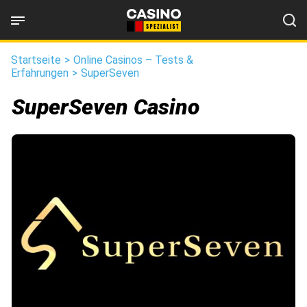
Startseite
>
Online Casinos – Tests &
Erfahrungen
>
SuperSeven
SuperSeven Casino