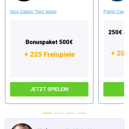
Gioo Casino Test lesen
Platin Casin
250€ &
Bonuspaket 500€
+ 20 
+ 225 Freispiele
JETZT SPIELEN!
JE