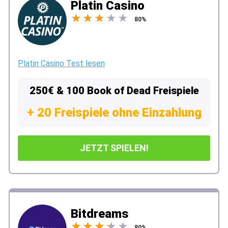
Platin Casino
★
★
★
★
★
★
★
★
★
★
80%
Platin Casino Test lesen
250€ & 100 Book of Dead Freispiele
+ 20 Freispiele ohne Einzahlung
JETZT SPIELEN!
Bitdreams
★
★
★
★
★
★
★
★
★
★
80%