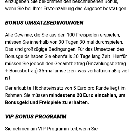
einzugeben. Sie bekommen den beschriebenen Bonus,
wenn Sie bei Ihrer Ersteinzahlung das Angebot bestätigen.
BONUS UMSATZBEDINGUNGEN
Alle Gewinne, die Sie aus den 100 Freispielen erspielen,
müssen Sie innerhalb von 30 Tagen 30-mal durchspielen.
Das sind großzügige Bedingungen. Für das Umsetzen des
Bonusgelds haben Sie ebenfalls 30 Tage lang Zeit. Hierfür
müssen Sie jedoch den Gesamtbetrag (Einzahlungsbetrag
+ Bonusbetrag) 35-mal umsetzen, was verhältnismäßig viel
ist.
Der erlaubte Höchsteinsatz von 5 Euro pro Runde liegt im
Rahmen. Sie müssen
mindestens 20 Euro einzahlen, um
Bonusgeld und Freispiele zu erhalten.
VIP BONUS PROGRAMM
Sie nehmen am VIP Programm teil, wenn Sie