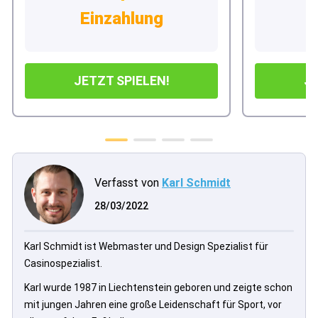
Einzahlung
JETZT SPIELEN!
JE
Verfasst von
Karl Schmidt
28/03/2022
Karl Schmidt ist Webmaster und Design Spezialist für
Casinospezialist.
Karl wurde 1987 in Liechtenstein geboren und zeigte schon
mit jungen Jahren eine große Leidenschaft für Sport, vor