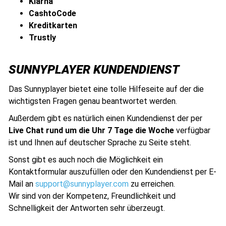
Klarna
CashtoCode
Kreditkarten
Trustly
SUNNYPLAYER KUNDENDIENST
Das Sunnyplayer bietet eine tolle Hilfeseite auf der die
wichtigsten Fragen genau beantwortet werden.
Außerdem gibt es natürlich einen Kundendienst der per
Live Chat rund um die Uhr 7 Tage die Woche
verfügbar
ist und Ihnen auf deutscher Sprache zu Seite steht.
Sonst gibt es auch noch die Möglichkeit ein
Kontaktformular auszufüllen oder den Kundendienst per E-
Mail an
support@sunnyplayer.com
zu erreichen.
Wir sind von der Kompetenz, Freundlichkeit und
Schnelligkeit der Antworten sehr überzeugt.