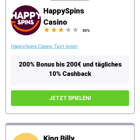
HappySpins
Casino
★
★
★
★
★
★
★
★
★
★
80%
HappySpins Casino Test lesen
200% Bonus bis 200€ und tägliches
10% Cashback
JETZT SPIELEN!
King Billy