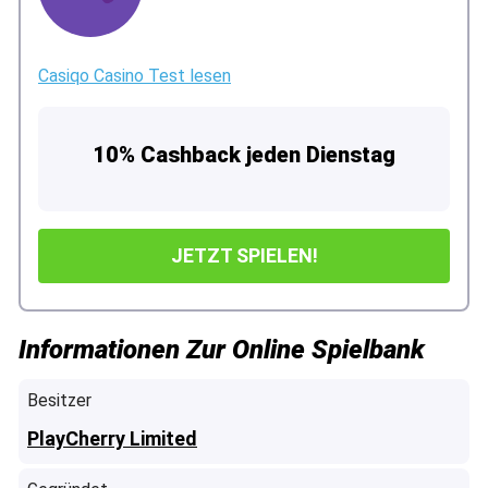
Casiqo Casino Test lesen
10% Cashback jeden Dienstag
JETZT SPIELEN!
Informationen Zur Online Spielbank
Besitzer
PlayCherry Limited