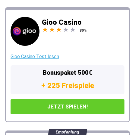
Gioo Casino
★
★
★
★
★
★
★
★
★
★
80%
Gioo Casino Test lesen
Bonuspaket 500€
+ 225 Freispiele
JETZT SPIELEN!
Empfehlung