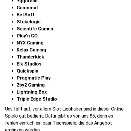
Yggdrasil
Gamomat
BetSoft
Stakelogic
Scientifc Games
Play’n GO
NYX Gaming
Relax Gaming
Thunderkick
Elk Studios
Quickspin
Pragmatic Play
2by2 Gaming
Lightning Box
Triple Edge Studio
Uns fällt auf, vor allem Slot Liebhaber sind in dieser Online
Spielo gut bedient. Dafür gibt es von uns 85, denn es
fehlen einfach ein paar Tischspiele, die das Angebot
ergänzen würden.