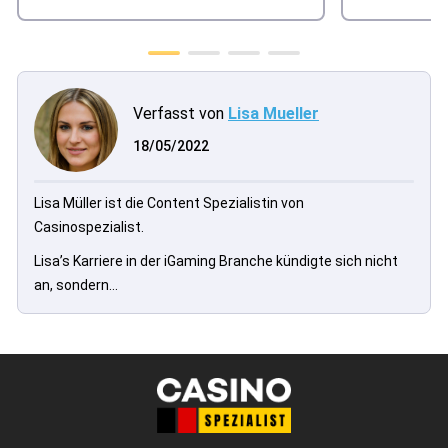
Verfasst von
Lisa Mueller
18/05/2022
Lisa Müller ist die Content Spezialistin von
Casinospezialist.
Lisa’s Karriere in der iGaming Branche kündigte sich nicht
an, sondern...