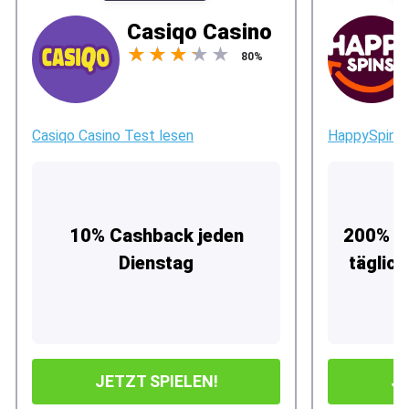
Casiqo Casino
★
★
★
★
★
★
★
★
★
★
80%
Casiqo Casino Test lesen
HappySpins 
10% Cashback jeden
200% B
Dienstag
täglic
JETZT SPIELEN!
JE