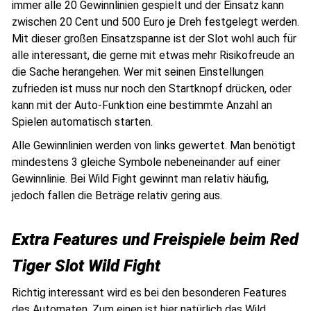
immer alle 20 Gewinnlinien gespielt und der Einsatz kann
zwischen 20 Cent und 500 Euro je Dreh festgelegt werden.
Mit dieser großen Einsatzspanne ist der Slot wohl auch für
alle interessant, die gerne mit etwas mehr Risikofreude an
die Sache herangehen. Wer mit seinen Einstellungen
zufrieden ist muss nur noch den Startknopf drücken, oder
kann mit der Auto-Funktion eine bestimmte Anzahl an
Spielen automatisch starten.
Alle Gewinnlinien werden von links gewertet. Man benötigt
mindestens 3 gleiche Symbole nebeneinander auf einer
Gewinnlinie. Bei Wild Fight gewinnt man relativ häufig,
jedoch fallen die Beträge relativ gering aus.
Extra Features und Freispiele beim Red
Tiger Slot Wild Fight
Richtig interessant wird es bei den besonderen Features
des Automaten. Zum einen ist hier natürlich das Wild