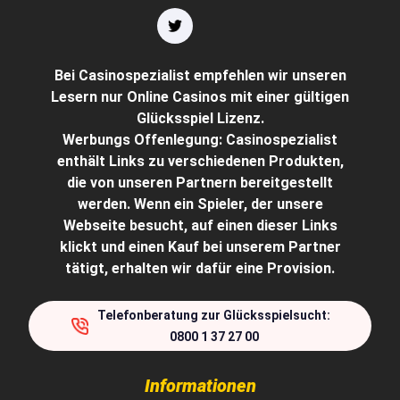
Bei Casinospezialist empfehlen wir unseren
Lesern nur Online Casinos mit einer gültigen
Glücksspiel Lizenz.
Werbungs Offenlegung: Casinospezialist
enthält Links zu verschiedenen Produkten,
die von unseren Partnern bereitgestellt
werden. Wenn ein Spieler, der unsere
Webseite besucht, auf einen dieser Links
klickt und einen Kauf bei unserem Partner
tätigt, erhalten wir dafür eine Provision.
Telefonberatung zur Glücksspielsucht:
0800 1 37 27 00
Informationen