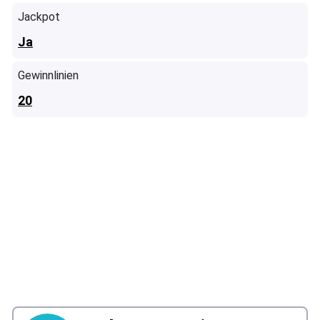
Jackpot
Ja
Gewinnlinien
20