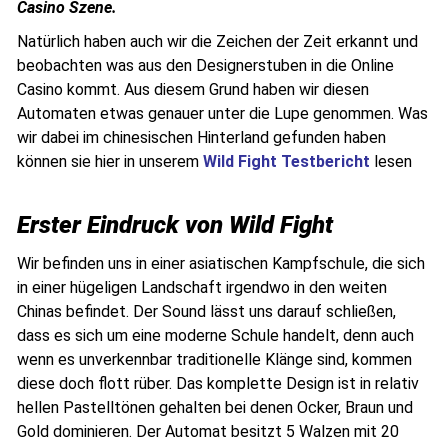
Casino Szene.
Natürlich haben auch wir die Zeichen der Zeit erkannt und
beobachten was aus den Designerstuben in die Online
Casino kommt. Aus diesem Grund haben wir diesen
Automaten etwas genauer unter die Lupe genommen. Was
wir dabei im chinesischen Hinterland gefunden haben
können sie hier in unserem
Wild Fight Testbericht
lesen
Erster Eindruck von Wild Fight
Wir befinden uns in einer asiatischen Kampfschule, die sich
in einer hügeligen Landschaft irgendwo in den weiten
Chinas befindet. Der Sound lässt uns darauf schließen,
dass es sich um eine moderne Schule handelt, denn auch
wenn es unverkennbar traditionelle Klänge sind, kommen
diese doch flott rüber. Das komplette Design ist in relativ
hellen Pastelltönen gehalten bei denen Ocker, Braun und
Gold dominieren. Der Automat besitzt 5 Walzen mit 20