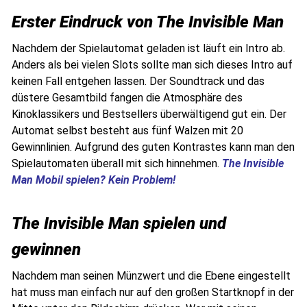
Erster Eindruck von The Invisible Man
Nachdem der Spielautomat geladen ist läuft ein Intro ab.
Anders als bei vielen Slots sollte man sich dieses Intro auf
keinen Fall entgehen lassen. Der Soundtrack und das
düstere Gesamtbild fangen die Atmosphäre des
Kinoklassikers und Bestsellers überwältigend gut ein. Der
Automat selbst besteht aus fünf Walzen mit 20
Gewinnlinien. Aufgrund des guten Kontrastes kann man den
Spielautomaten überall mit sich hinnehmen.
The Invisible
Man Mobil spielen? Kein Problem!
The Invisible Man spielen und
gewinnen
Nachdem man seinen Münzwert und die Ebene eingestellt
hat muss man einfach nur auf den großen Startknopf in der