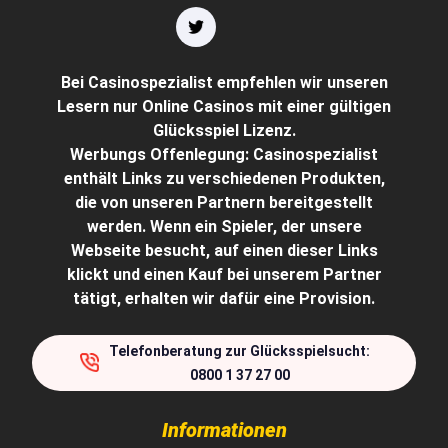
Bei Casinospezialist empfehlen wir unseren
Lesern nur Online Casinos mit einer gültigen
Glücksspiel Lizenz.
Werbungs Offenlegung: Casinospezialist
enthält Links zu verschiedenen Produkten,
die von unseren Partnern bereitgestellt
werden. Wenn ein Spieler, der unsere
Webseite besucht, auf einen dieser Links
klickt und einen Kauf bei unserem Partner
tätigt, erhalten wir dafür eine Provision.
Telefonberatung zur Glücksspielsucht:
0800 1 37 27 00
Informationen