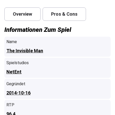
Overview
Pros & Cons
Informationen Zum Spiel
Name
The Invisible Man
Spielstudios
NetEnt
Gegründet
2014-10-16
RTP
96.4