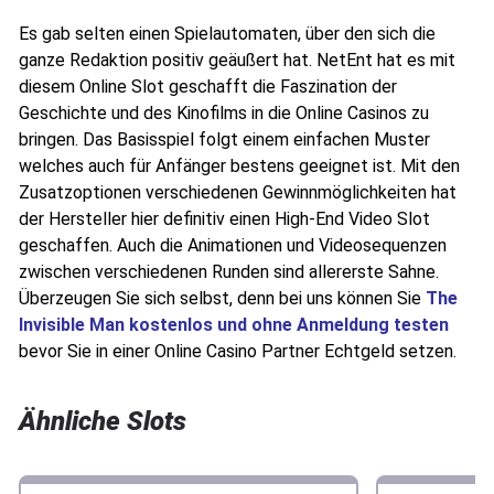
Es gab selten einen Spielautomaten, über den sich die
ganze Redaktion positiv geäußert hat. NetEnt hat es mit
diesem Online Slot geschafft die Faszination der
Geschichte und des Kinofilms in die Online Casinos zu
bringen. Das Basisspiel folgt einem einfachen Muster
welches auch für Anfänger bestens geeignet ist. Mit den
Zusatzoptionen verschiedenen Gewinnmöglichkeiten hat
der Hersteller hier definitiv einen High-End Video Slot
geschaffen. Auch die Animationen und Videosequenzen
zwischen verschiedenen Runden sind allererste Sahne.
Überzeugen Sie sich selbst, denn bei uns können Sie
The
Invisible Man kostenlos und ohne Anmeldung testen
bevor Sie in einer Online Casino Partner Echtgeld setzen.
Ähnliche Slots