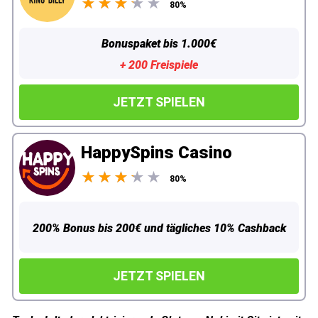
★
★
★
★
★
★
★
★
★
★
80%
Bonuspaket bis 1.000€
+ 200 Freispiele
JETZT SPIELEN
HappySpins Casino
★
★
★
★
★
★
★
★
★
★
80%
200% Bonus bis 200€ und tägliches 10% Cashback
JETZT SPIELEN