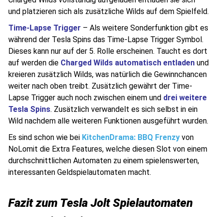
und platzieren sich als zusätzliche Wilds auf dem Spielfeld.
Time-Lapse Trigger
– Als weitere Sonderfunktion gibt es
während der Tesla Spins das Time-Lapse Trigger Symbol.
Dieses kann nur auf der 5. Rolle erscheinen. Taucht es dort
auf werden die
Charged Wilds automatisch entladen
und
kreieren zusätzlich Wilds, was natürlich die Gewinnchancen
weiter nach oben treibt. Zusätzlich gewährt der Time-
Lapse Trigger auch noch zwischen einem und
drei weitere
Tesla Spins
. Zusätzlich verwandelt es sich selbst in ein
Wild nachdem alle weiteren Funktionen ausgeführt wurden.
Es sind schon wie bei
KitchenDrama: BBQ Frenzy
von
NoLomit die Extra Features, welche diesen Slot von einem
durchschnittlichen Automaten zu einem spielenswerten,
interessanten Geldspielautomaten macht.
Fazit zum Tesla Jolt Spielautomaten