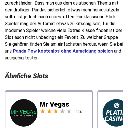
zurechtfinden. Dass man aus dem asiatischen Thema mit
den drolligen Pandas sicherlich etwas mehr herauskitzeln
sollte ist jedoch auch unbestritten. Für klassische Slots
Spieler mag der Automat etwas zu kitschig sein, für die
modernen Spieler welche viele Extras Klasse finden ist der
Slot auch nicht unbedingt ein Favorit. Zu welcher Gruppe
Sie gehören finden Sie am einfachsten heraus, wenn Sie bei
uns
Panda Pow kostenlos ohne Anmeldung spielen
und
ausgiebig testen.
Ähnliche Slots
Mr Vegas
★
★
★
★
★
★
★
★
★
★
80%