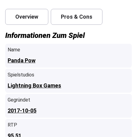
Overview
Pros & Cons
Informationen Zum Spiel
Name
Panda Pow
Spielstudios
Lightning Box Games
Gegründet
2017-10-05
RTP
95.51