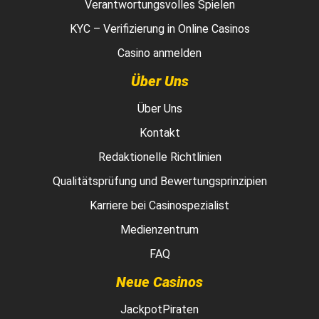
Verantwortungsvolles Spielen
KYC – Verifizierung in Online Casinos
Casino anmelden
Über Uns
Über Uns
Kontakt
Redaktionelle Richtlinien
Qualitätsprüfung und Bewertungsprinzipien
Karriere bei Casinospezialist
Medienzentrum
FAQ
Neue Casinos
JackpotPiraten