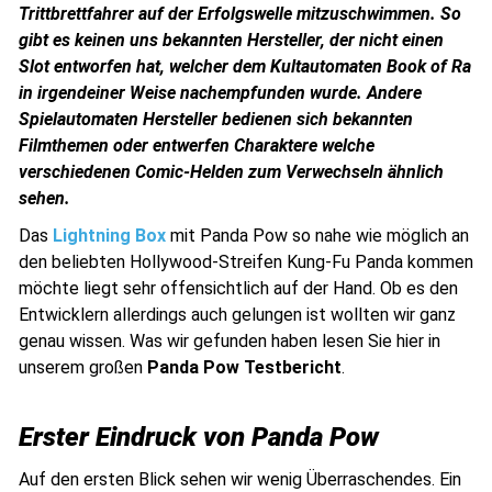
Trittbrettfahrer auf der Erfolgswelle mitzuschwimmen. So
gibt es keinen uns bekannten Hersteller, der nicht einen
Slot entworfen hat, welcher dem Kultautomaten Book of Ra
in irgendeiner Weise nachempfunden wurde. Andere
Spielautomaten Hersteller bedienen sich bekannten
Filmthemen oder entwerfen Charaktere welche
verschiedenen Comic-Helden zum Verwechseln ähnlich
sehen.
Das
Lightning Box
mit Panda Pow so nahe wie möglich an
den beliebten Hollywood-Streifen Kung-Fu Panda kommen
möchte liegt sehr offensichtlich auf der Hand. Ob es den
Entwicklern allerdings auch gelungen ist wollten wir ganz
genau wissen. Was wir gefunden haben lesen Sie hier in
unserem großen
Panda Pow Testbericht
.
Erster Eindruck von Panda Pow
Auf den ersten Blick sehen wir wenig Überraschendes. Ein