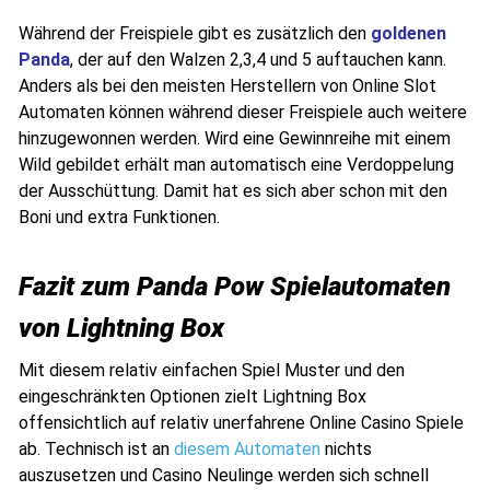
Während der Freispiele gibt es zusätzlich den
goldenen
Panda
, der auf den Walzen 2,3,4 und 5 auftauchen kann.
Anders als bei den meisten Herstellern von Online Slot
Automaten können während dieser Freispiele auch weitere
hinzugewonnen werden. Wird eine Gewinnreihe mit einem
Wild gebildet erhält man automatisch eine Verdoppelung
der Ausschüttung. Damit hat es sich aber schon mit den
Boni und extra Funktionen.
Fazit zum Panda Pow Spielautomaten
von Lightning Box
Mit diesem relativ einfachen Spiel Muster und den
eingeschränkten Optionen zielt Lightning Box
offensichtlich auf relativ unerfahrene Online Casino Spiele
ab. Technisch ist an
diesem Automaten
nichts
auszusetzen und Casino Neulinge werden sich schnell