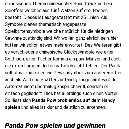
chinesisches Thema chinesischer Soundtrack und ein
Spielfeld welches aus fünf Walzen auf drei Ebenen
besteht. Dieses ist ausgestattet mit 25 Linien. Als
Symbole dienen thematisch angepasste
Spielkartensymbole welche natürlich für die niedrigen
Gewinne zuständig sind. Wir wollen ganz ehrlich sein, hier
hätten wir schon etwas mehr erwartet. Des Weiteren gibt
es verschiedene chinesische Glückssymbole wie einen
Goldfisch, einen Fächer Komma ein paar Münzen und auch
die roten Lampen dürfen natürlich nicht fehlen. Der Panda
selbst ist zum einen ein Gewinnsymbol, zum anderen ist er
auch als Wild und Scatter zuständig. Insgesamt wird der
Automat nicht übermäßig anspruchsvoll, sondern er
einfach gegliedert. Dies hat allerdings auch einen Vorteil.
So lässt sich
Panda Pow problemlos auf dem Handy
spielen
und alles ist klar und deutlich zu erkennen.
Panda Pow spielen und gewinnen