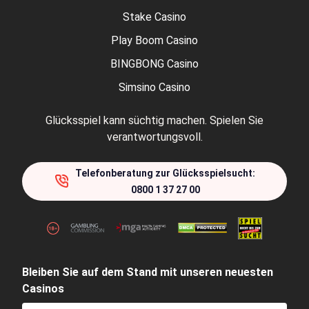
Stake Casino
Play Boom Casino
BINGBONG Casino
Simsino Casino
Glücksspiel kann süchtig machen. Spielen Sie
verantwortungsvoll.
Telefonberatung zur Glücksspielsucht:
0800 1 37 27 00
Bleiben Sie auf dem Stand mit unseren neuesten
Casinos