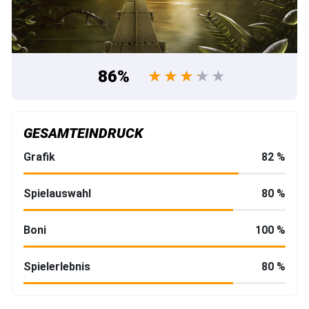
86%
★
★
★
★
★
★
★
★
★
★
GESAMTEINDRUCK
Grafik
82 %
Spielauswahl
80 %
Boni
100 %
Spielerlebnis
80 %