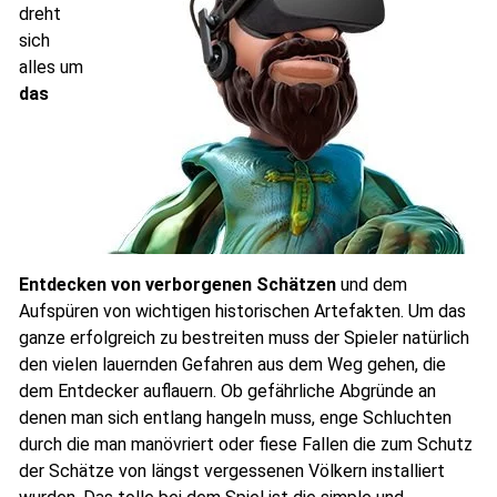
dreht
sich
alles um
das
Entdecken von verborgenen Schätzen
und dem
Aufspüren von wichtigen historischen Artefakten. Um das
ganze erfolgreich zu bestreiten muss der Spieler natürlich
den vielen lauernden Gefahren aus dem Weg gehen, die
dem Entdecker auflauern. Ob gefährliche Abgründe an
denen man sich entlang hangeln muss, enge Schluchten
durch die man manövriert oder fiese Fallen die zum Schutz
der Schätze von längst vergessenen Völkern installiert