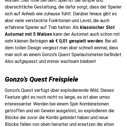
wurden. Das tolle bei dem Spiel ist die simple und
übersichtliche Gestaltung, die dafür sorgt, dass der Spieler
sich auf Anhieb wie zuhause fühlt. Darüber hinaus gibt es
aber viele versteckte Funktionen und Level, die auch
erfahrene Spieler auf Trab halten. Als
klassischer Slot
Automat mit 5 Walzen
kann der Automat auch schon mit
sehr kleinen Beträgen
ab € 0,01 gespielt werden
. Bei all
dem tollen Design vergisst man aber schnell einmal, dass
man sich an einem Gonzo’s Quest Spielautomaten befindet.
Also aufgepasst und immer wachsam bleiben!
Gonzo’s Quest Freispiele
Gonzo’s Quest verfügt über explodierende Wild. Dieses
Feature gibt es noch nicht so lange, es ist aber umso
interessanter. Werden bei einem Spin Kombinationen
getroffen und ein Gewinn ausgelöst, so explodieren die
Blöcke die zuvor die Kombi gebildet haben und neue
Blöcke fallen von oben herunter und ersetzen die alten