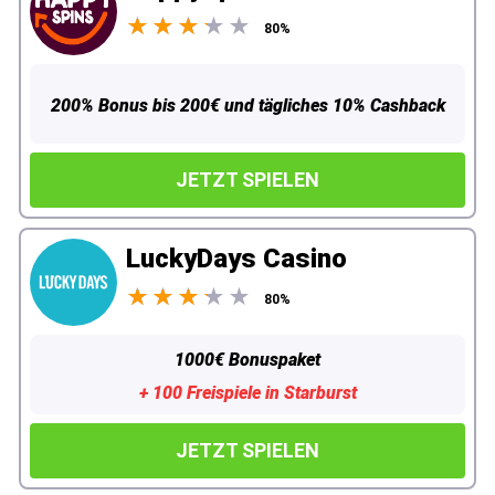
★
★
★
★
★
★
★
★
★
★
80%
200% Bonus bis 200€ und tägliches 10% Cashback
JETZT SPIELEN
LuckyDays Casino
★
★
★
★
★
★
★
★
★
★
80%
1000€ Bonuspaket
+ 100 Freispiele in Starburst
JETZT SPIELEN