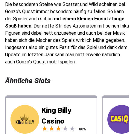
Die besonderen Steine wie Scatter und Wild scheinen bei
Gonzo’s Quest immer besonders häufig zu fallen. So kann
der Spieler auch schon
mit einem kleinen Einsatz lange
Spaß haben
. Der nette Stil des Automaten mit seinen Inka
Figuren sind dabei nett anzusehen und auch bei der Musik
haben sich die Macher des Spiels wirklich Mühe gegeben.
Insgesamt also ein gutes Fazit für das Spiel und dank dem
Update im letzten Jahr kann man mittlerweile natürlich
auch Gonzo’s Quest mobil spielen.
Ähnliche Slots
King Billy
Casino
★
★
★
★
★
★
★
★
★
★
80%