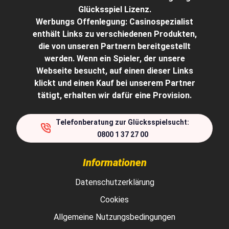
Glücksspiel Lizenz.
Werbungs Offenlegung: Casinospezialist
enthält Links zu verschiedenen Produkten,
die von unseren Partnern bereitgestellt
werden. Wenn ein Spieler, der unsere
Webseite besucht, auf einen dieser Links
klickt und einen Kauf bei unserem Partner
tätigt, erhalten wir dafür eine Provision.
Telefonberatung zur Glücksspielsucht:
0800 1 37 27 00
Informationen
Datenschutzerklärung
Cookies
Allgemeine Nutzungsbedingungen