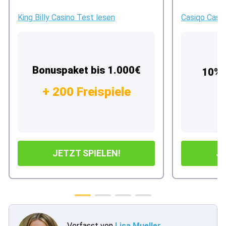
King Billy Casino Test lesen
Casiqo Casin
Bonuspaket bis 1.000€
10% 
+ 200 Freispiele
JETZT SPIELEN!
JE
Verfasst von
Lisa Mueller