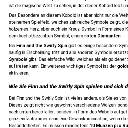
ist die magische Welt zu sehen, in der dieser Kobold lebt 
Das Besondere an diesem Kobold ist aber nicht nur die Welt, 
steinernen Spielfeld, welches zahlreiche Symbole zeigt, di
hölzernes Herz, aber auch ein Kreuz-Symbol in Form eines K
dem höchstbezahlten Symbol, einem
roten Diamanten
.
Bei
Finn and the Swirly Spin
gibt es einige besondere Symb
häufig in Erscheinung tritt und alle anderen Symbole erset
Symbol
e gibt: Das einfache Wild, welches als ein goldener
auftreten kann. Ein weiteres wichtiges Symbol ist der
gold
aktivieren.
Wie Sie Finn and the Swirly Spin spielen und sich
Bei Finn and the Swirly Spin ist vieles anders, als Sie es 
Dieses zeigt nicht wie gewohnt verschiedene Walzen, sond
nach unten herabfallen, sondern in Form des Wirbels aufgef
ganz einfach immer dann eine Gewinnkombination, wenn drei
Besonderheiten: Es müssen mindestens
10 Münzen pro R