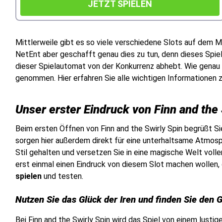
JETZT SPIELEN
Mittlerweile gibt es so viele verschiedene Slots auf dem M
NetEnt aber geschafft genau dies zu tun, denn dieses Spiel
dieser Spielautomat von der Konkurrenz abhebt. Wie genau di
genommen. Hier erfahren Sie alle wichtigen Informationen zu
Unser erster Eindruck von Finn and the 
Beim ersten Öffnen von Finn and the Swirly Spin begrüßt Sie
sorgen hier außerdem direkt für eine unterhaltsame Atmosph
Stil gehalten und versetzen Sie in eine magische Welt voll
erst einmal einen Eindruck von diesem Slot machen wollen,
spielen
und testen.
Nutzen Sie das Glück der Iren und finden Sie den
Bei Finn and the Swirly Spin wird das Spiel von einem lustig