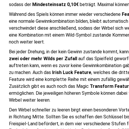
sodass der
Mindesteinsatz 0,10€
beträgt. Maximal könne
Während des Spiels können immer wieder verschiedene
Fea
eine normale Gewinnkombination bilden, bleibt automatisch 
verschwindet diese anschließend, sodass der Wirbel sich w
eine Kombination mit einem Wild-Symbol zustande Kommen ex
noch weiter leert.
Bei jeder Drehung, in der kein Gewinn zustande kommt, kan
zwei oder mehr Wilds per Zufall
auf das Spielfeld geworf
auftreten kann, wenn es zuvor keine Gewinnkombination gab
zu machen. Auch das
Irish Luck Feature
, welches die drit
Feature wird eine komplette Reihe mit einem zufällig gewä
Zusätzlich gibt es auch noch das Magic
Transform Featu
ermöglichen. Die jeweiligen höheren Symbole können dabei 
Wirbel weiter leeren.
Den Wirbel schneller zu leeren birgt einen besonderen Vort
in Richtung Mitte. Sollten Sie es schaffen den Schlüssel bi
Freispiel-Land befördert, in dem vier verschiedene Stufen f