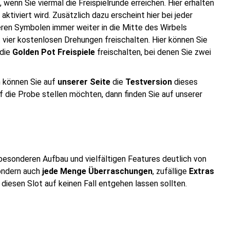
 wenn Sie viermal die Freispielrunde erreichen. Hier erhalten
tiviert wird. Zusätzlich dazu erscheint hier bei jeder
eren Symbolen immer weiter in die Mitte des Wirbels
 vier kostenlosen Drehungen freischalten. Hier können Sie
 die
Golden Pot Freispiele
freischalten, bei denen Sie zwei
n können Sie auf
unserer Seite
die
Testversion
dieses
f die Probe stellen möchten, dann finden Sie auf unserer
besonderen Aufbau und vielfältigen Features deutlich von
sondern auch
jede Menge Überraschungen
, zufällige
Extras
iesen Slot auf keinen Fall entgehen lassen sollten.