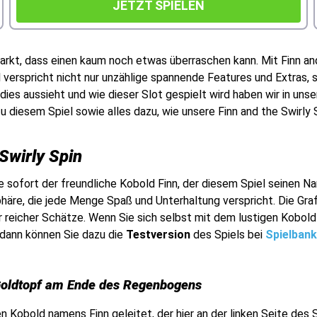
JETZT SPIELEN
arkt, dass einen kaum noch etwas überraschen kann. Mit Finn and
 verspricht nicht nur unzählige spannende Features und Extras,
es aussieht und wie dieser Slot gespielt wird haben wir in unse
 diesem Spiel sowie alles dazu, wie unsere Finn and the Swirly 
Swirly Spin
 sofort der freundliche Kobold Finn, der diesem Spiel seinen Na
äre, die jede Menge Spaß und Unterhaltung verspricht. Die Grafi
er reicher Schätze. Wenn Sie sich selbst mit dem lustigen Kobo
 dann können Sie dazu die
Testversion
des Spiels bei
Spielbank
 Goldtopf am Ende des Regenbogens
en Kobold namens Finn geleitet, der hier an der linken Seite des S