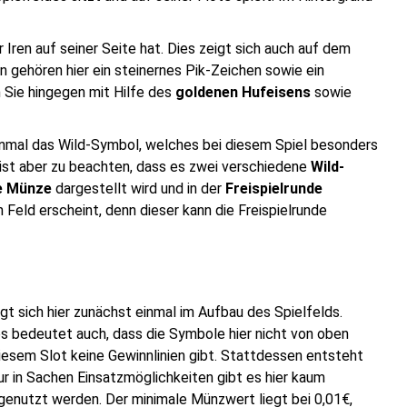
 Iren auf seiner Seite hat. Dies zeigt sich auch auf dem
 gehören hier ein steinernes Pik-Zeichen sowie ein
 Sie hingegen mit Hilfe des
goldenen Hufeisens
sowie
 einmal das Wild-Symbol, welches bei diesem Spiel besonders
 ist aber zu beachten, dass es zwei verschiedene
Wild-
e Münze
dargestellt wird und in der
Freispielrunde
 Feld erscheint, denn dieser kann die Freispielrunde
igt sich hier zunächst einmal im Aufbau des Spielfelds.
ies bedeutet auch, dass die Symbole hier nicht von oben
diesem Slot keine Gewinnlinien gibt. Stattdessen entsteht
r in Sachen Einsatzmöglichkeiten gibt es hier kaum
nutzt werden. Der minimale Münzwert liegt bei 0,01€,