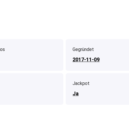
ios
Gegründet
2017-11-09
Jackpot
Ja